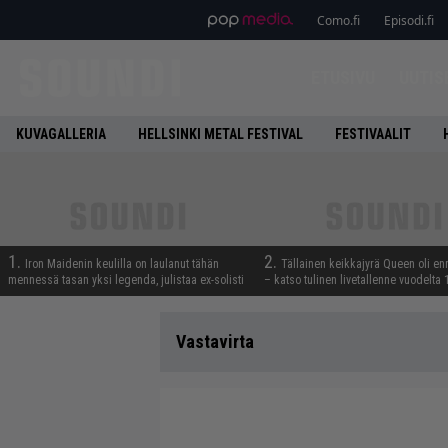
Como.fi
Episodi.fi
ETUSIVU
UUTIS
KUVAGALLERIA
HELLSINKI METAL FESTIVAL
FESTIVAALIT
1.
2.
Iron Maidenin keulilla on laulanut tähän
Tällainen keikkajyrä Queen oli e
mennessä tasan yksi legenda, julistaa ex-solisti
– katso tulinen livetallenne vuodelta
Vastavirta