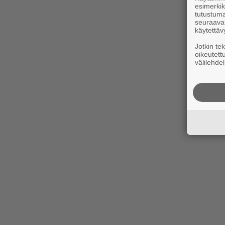
esimerkiks
tutustuma
seuraaval
käytettäv
Jotkin te
oikeutett
välilehdel