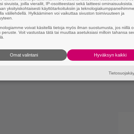
i sivuista, joilla vierailit, IP-osoitteestasi sekä laitteesi ominaisuuksista
an yksityiskohtaisesti käyttötarkoituksiin ja teknologiakumppaneihimm
la välilehdellä. Hylkääminen voi vaikuttaa sivuston toimivuuteen ja
yyteen.
knologiamme voivat käsitellä tietoja myös ilman suostumusta, jos niillä o
u peruste. Voit vastustaa tätä tai muuttaa asetuksiasi milloin tahansa se
lä.
Omat valintani
Hyväksyn kaikki
Tietosuojak