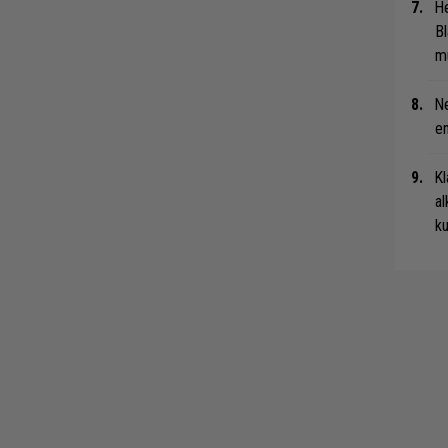
He
Bl
mu
Ne
en
Kl
al
ku