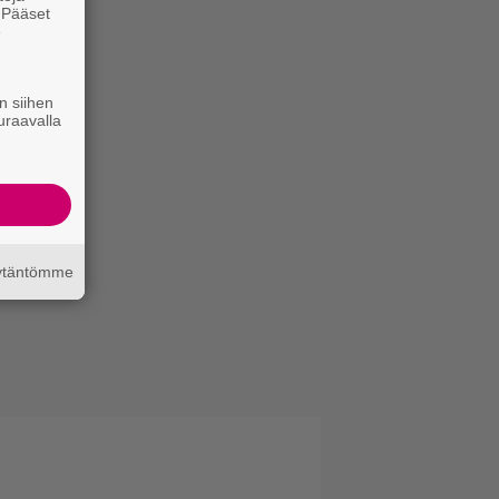
. Pääset
e
n siihen
uraavalla
äytäntömme