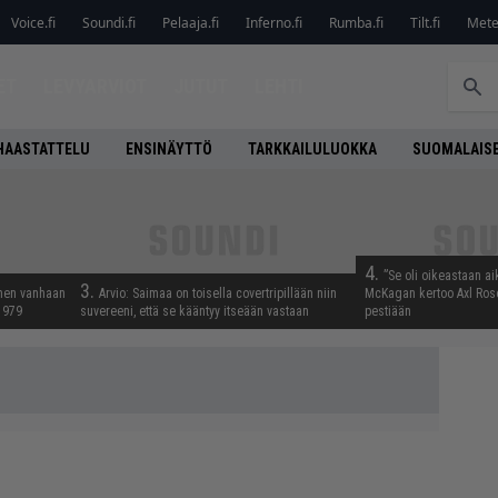
Voice.fi
Soundi.fi
Pelaaja.fi
Inferno.fi
Rumba.fi
Tilt.fi
Metel
ET
LEVYARVIOT
JUTUT
LEHTI
HAASTATTELU
ENSINÄYTTÖ
TARKKAILULUOKKA
SUOMALAISE
4.
”Se oli oikeastaan ai
3.
nnen vanhaan
Arvio: Saimaa on toisella covertripillään niin
McKagan kertoo Axl Rose
 1979
suvereeni, että se kääntyy itseään vastaan
pestiään