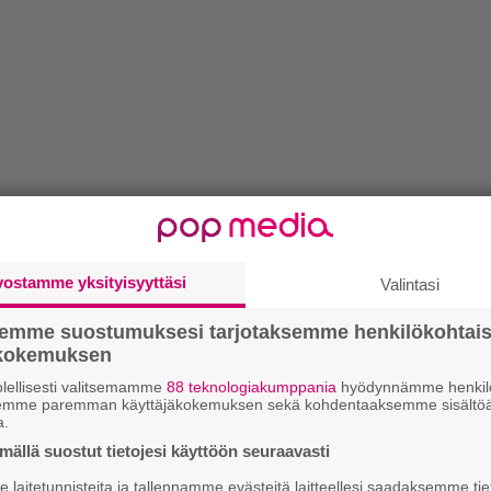
vostamme yksityisyyttäsi
Valintasi
semme suostumuksesi tarjotaksemme henkilökohtai
ökokemuksen
lellisesti valitsemamme
88 teknologiakumppania
hyödynnämme henkilö
semme paremman käyttäjäkokemuksen sekä kohdentaaksemme sisältöä
a.
ällä suostut tietojesi käyttöön seuraavasti
laitetunnisteita ja tallennamme evästeitä laitteellesi saadaksemme tie