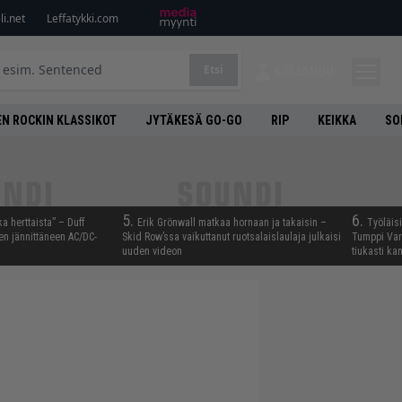
i.net
Leffatykki.com
Etsi
KIRJAUDU
N ROCKIN KLASSIKOT
JYTÄKESÄ GO-GO
RIP
KEIKKA
SO
5.
6.
ka herttaista” – Duff
Erik Grönwall matkaa hornaan ja takaisin –
Työläis
n jännittäneen AC/DC-
Skid Row’ssa vaikuttanut ruotsalaislaulaja julkaisi
Tumppi Varo
uuden videon
tiukasti k