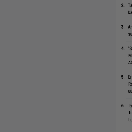
Tä
ka
Ar
su
”S
M
A
Er
Ro
u
Ty
Tu
ti