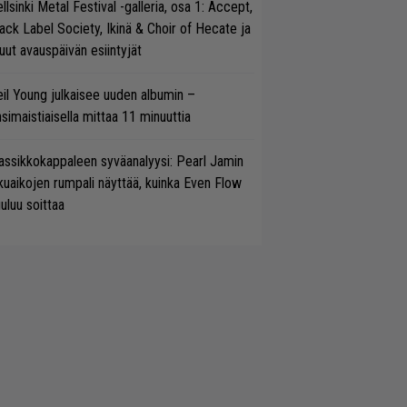
llsinki Metal Festival -galleria, osa 1: Accept,
ack Label Society, Ikinä & Choir of Hecate ja
ut avauspäivän esiintyjät
il Young julkaisee uuden albumin –
simaistiaisella mittaa 11 minuuttia
assikkokappaleen syväanalyysi: Pearl Jamin
kuaikojen rumpali näyttää, kuinka Even Flow
uluu soittaa