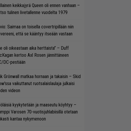
llainen keikkajyrä Queen oli ennen vanhaan –
tso tulinen livetallenne vuodelta 1979
vio: Saimaa on toisella covertripillään niin
vereeni, että se kääntyy itseään vastaan
e oli oikeastaan aika herttaista” – Duff
cKagan kertoo Axl Rosen jännittäneen
C/DC-pestiään
ik Grönwall matkaa hornaan ja takaisin – Skid
w’ssa vaikuttanut ruotsalaislaulaja julkaisi
uden videon
öläisiä kyykytetään ja maaseutu köyhtyy –
mppi Varosen 70-vuotisjuhlabiisillä otetaan
ukasti kantaa nykymenoon