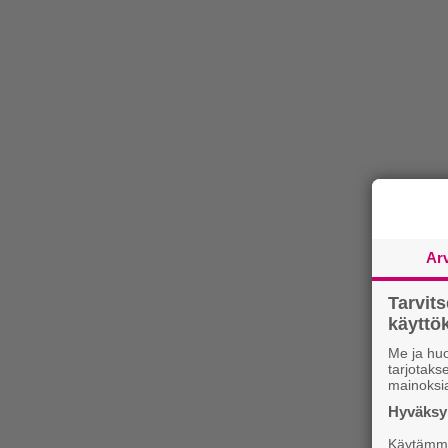
Ar
Tarvit
käytt
Me ja huo
tarjotak
mainoksi
Hyväksym
Käytämme 