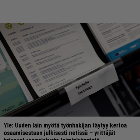
Yle: Uuden lain myötä työnhakijan täytyy kertoa
osaamisestaan julkisesti netissä – yrittäjät