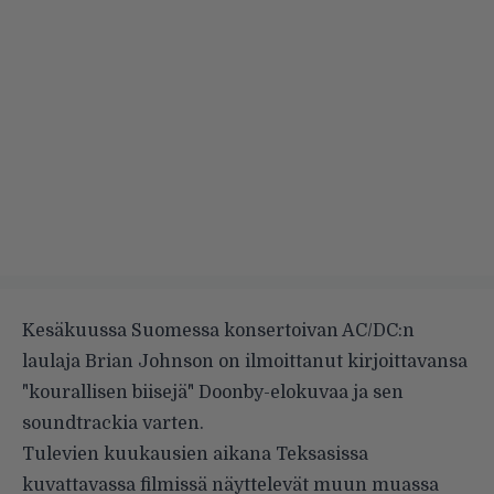
Kesäkuussa Suomessa konsertoivan AC/DC:n
laulaja Brian Johnson on ilmoittanut kirjoittavansa
"kourallisen biisejä" Doonby-elokuvaa ja sen
soundtrackia varten.
Tulevien kuukausien aikana Teksasissa
kuvattavassa filmissä näyttelevät muun muassa