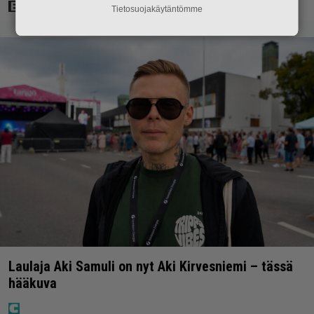
Tietosuojakäytäntömme
Laulaja Aki Samuli on nyt Aki Kirvesniemi – tässä
hääkuva