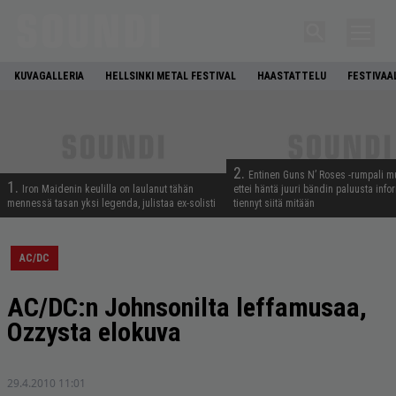
KUVAGALLERIA
HELLSINKI METAL FESTIVAL
HAASTATTELU
FESTIVAA
2.
Entinen Guns N’ Roses -rumpali mu
1.
Iron Maidenin keulilla on laulanut tähän
ettei häntä juuri bändin paluusta info
mennessä tasan yksi legenda, julistaa ex-solisti
tiennyt siitä mitään
AC/DC
AC/DC:n Johnsonilta leffamusaa,
Ozzysta elokuva
29.4.2010 11:01