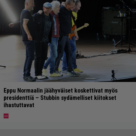
Eppu Normaalin jäähyväiset koskettivat myös
presidenttiä – Stubbin sydämelliset kiitokset
ihastuttavat