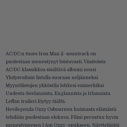
AC/DC:n tuore Iron Man 2 -sountrack on
puolestaan menestynyt loistavasti. Viisitoista
AC/DC-klassikkoa sisältävä albumi nousi
Yhdysvaltain listalla suoraan neljänneksi.
Myyntilistojen ykköstila lohkesi esimerkiksi
Uudesta-Seelannista, Englannista ja Irlannista.
Leffan traileri löytyy
täältä
.
Hevilegenda
Ozzy Osbournen
huimasta elämästä
tehdään puolestaan elokuva. Filmi perustuu hyvin
menestyneesen I Am Ozzy -opukseen. Näyttelijöitä