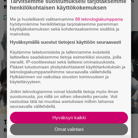
Tarvitsemme suostumuksesi tarjotaksemme
mutta miten sitten kävikään
henkilökohtaisen käyttökokemuksen
Me ja huolellisesti valitsemamme
88 teknologiakumppania
hyödynnämme henkilötietoja tarjotaksemme paremman
käyttäjäkokemuksen sekä kohdentaaksemme sisältöä ja
mainoksia.
Hyväksymällä suostut tietojesi käyttöön seuraavasti
Käytämme laitetunnisteita ja tallennamme evästeitä
laitteellesi saadaksemme tietoja esimerkiksi sivuista, joilla
vierailit, IP-osoitteestasi sekä laitteesi ominaisuuksista.
Pääset tutustumaan yksityiskohtaisesti käyttötarkoituksiin ja
teknologiakumppaneihimme seuraavalla välilehdellä.
Hylkääminen voi vaikuttaa sivuston toimivuuteen ja
käytettävyyteen.
Jotkin teknologiamme voivat käsitellä tietoja myös ilman
suostumusta, jos niillä on siihen oikeutettu peruste. Voit
vastustaa tätä tai muuttaa asetuksiasi milloin tahansa
seuraavalla välilehdellä.
Hyväksyn kaikki
Tänään tv:ssä: Vuoden 1997 Bond-leffassa
nähdään hämmenttävän nykyaikainen kännykkä
Omat valintani