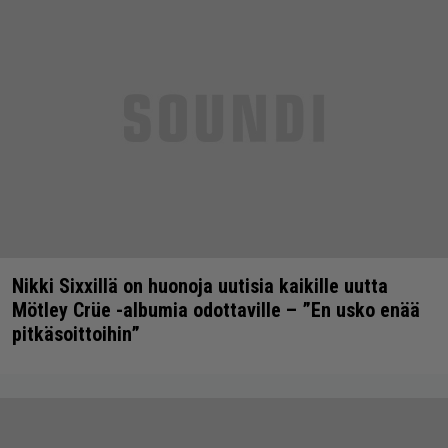
Nikki Sixxillä on huonoja uutisia kaikille uutta
Mötley Crüe -albumia odottaville – ”En usko enää
pitkäsoittoihin”