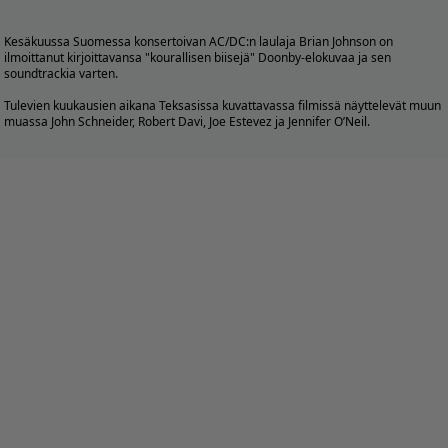
Kesäkuussa Suomessa konsertoivan AC/DC:n laulaja Brian Johnson on
ilmoittanut kirjoittavansa "kourallisen biisejä" Doonby-elokuvaa ja sen
soundtrackia varten.
Tulevien kuukausien aikana Teksasissa kuvattavassa filmissä näyttelevät muun
muassa John Schneider, Robert Davi, Joe Estevez ja Jennifer O’Neil.