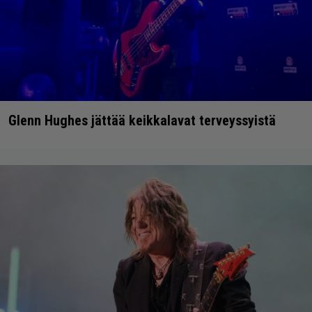
Glenn Hughes jättää keikkalavat terveyssyistä