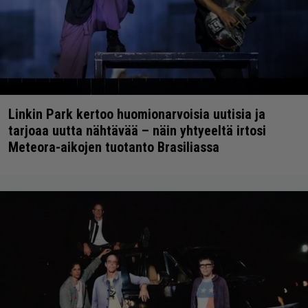
Linkin Park kertoo huomionarvoisia uutisia ja
tarjoaa uutta nähtävää – näin yhtyeeltä irtosi
Meteora-aikojen tuotanto Brasiliassa