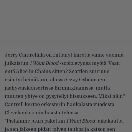
Jerry Cantrellilla on riittänyt kiirettä viime vuonna
julkaistun
I Want Blood
-soololevynsä myötä. Vaan
entä Alice in Chains sitten? Seattlen suuruus
esiintyi heinäkuun alussa Ozzy Osbournen
jäähyväiskonsertissa Birminghamissa, mutta
muuten yhtye on pysytellyt hissukseen. Miksi näin?
Cantrell kertoo orkesterin hankalasta vuodesta
Cleveland.comin
haastattelussa.
”Pistämme juuri pakettiin
I Want Blood
-aikakautta,
ja sen jälkeen pidän talven taukoa ja katson sen