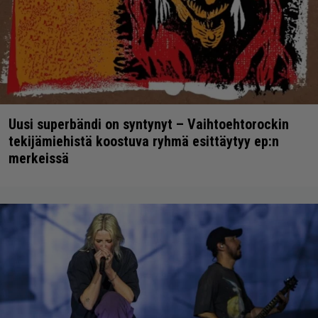
Uusi superbändi on syntynyt – Vaihtoehtorockin
tekijämiehistä koostuva ryhmä esittäytyy ep:n
merkeissä