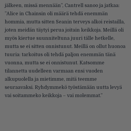
jälkeen, missä mennään”, Cantrell sanoo ja jatkaa:
”Alice in Chainsin oli määrä tehdä enemmän
hommia, mutta sitten Seanin terveys alkoi reistailla,
joten meidän täytyi perua joitain keikkoja. Meillä oli
myös kiertue suunniteltuna juuri tälle hetkelle,
mutta se ei sitten onnistunut. Meillä on ollut huonoa
tuuria: tarkoitus oli tehdä paljon enemmän tänä
vuonna, mutta se ei onnistunut. Katsomme
tilannetta uudelleen varmaan ensi vuoden
alkupuolella ja mietimme, mitä teemme
seuraavaksi. Ryhdymmekö työstämään uutta levyä
vai soitammeko keikkoja – vai molemmat.”