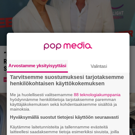
”Nukuimme kaikki viisi samassa huoneessa” –
Renny Harlinin perhe vietti unelmien kesän
Arvostamme yksityisyyttäsi
Valintasi
Suomessa
Tarvitsemme suostumuksesi tarjotaksemme
henkilökohtaisen käyttökokemuksen
Me ja huolellisesti valitsemamme
88 teknologiakumppania
hyödynnämme henkilötietoja tarjotaksemme paremman
käyttäjäkokemuksen sekä kohdentaaksemme sisältöä ja
mainoksia.
Hyväksymällä suostut tietojesi käyttöön seuraavasti
Käytämme laitetunnisteita ja tallennamme evästeitä
laitteellesi saadaksemme tietoja esimerkiksi sivuista, joilla