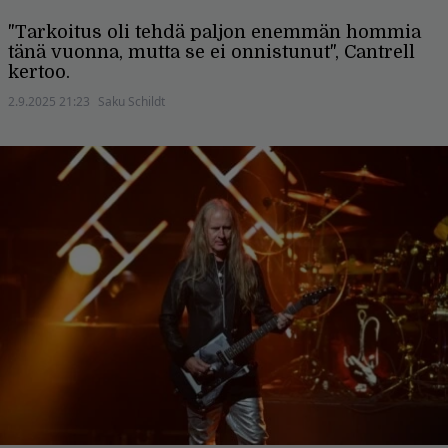
"Tarkoitus oli tehdä paljon enemmän hommia
tänä vuonna, mutta se ei onnistunut", Cantrell
kertoo.
2.9.2025 21:23
Saku Schildt