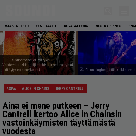
HAASTATTELU
FESTIVAALIT
KUVAGALLERIA
MUSIIKKIBISNES
ENS
1.
Uusi superbändi on syntynyt –
Vaihtoehtorockin tekijämiehistä koostuva ryhmä
2.
esittäytyy ep:n merkeissä
Glenn Hughes jättää keikkalavat t
ASIAA
ALICE IN CHAINS
JERRY CANTRELL
Aina ei mene putkeen – Jerry
Cantrell kertoo Alice in Chainsin
vastoinkäymisten täyttämästä
vuodesta