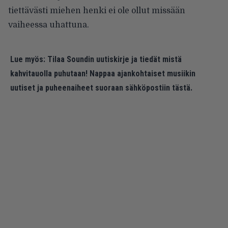
tiettävästi miehen henki ei ole ollut missään
vaiheessa uhattuna.
Lue myös:
Tilaa Soundin uutiskirje ja tiedät mistä
kahvitauolla puhutaan! Nappaa ajankohtaiset musiikin
uutiset ja puheenaiheet suoraan sähköpostiin tästä.