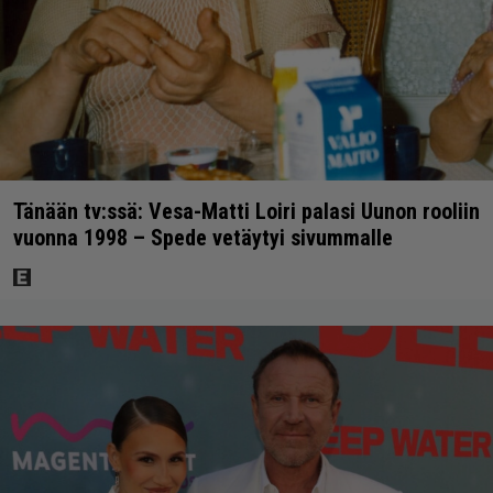
Tänään tv:ssä: Vesa-Matti Loiri palasi Uunon rooliin
vuonna 1998 – Spede vetäytyi sivummalle