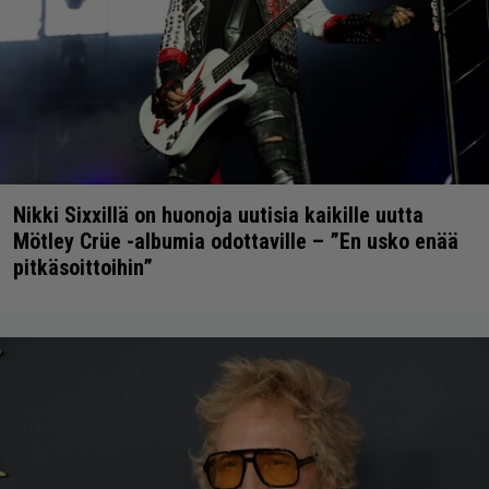
Nikki Sixxillä on huonoja uutisia kaikille uutta
Mötley Crüe -albumia odottaville – ”En usko enää
pitkäsoittoihin”