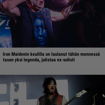
Iron Maidenin keulilla on laulanut tähän mennessä
tasan yksi legenda, julistaa ex-solisti