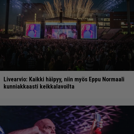
Livearvio: Kaikki häipyy, niin myös Eppu Normaali
kunniakkaasti keikkalavoilta