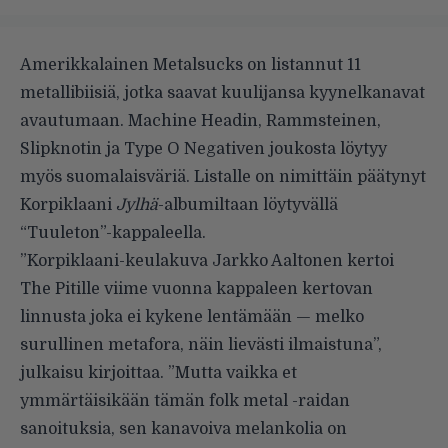
Amerikkalainen
Metalsucks
on listannut 11
metallibiisiä, jotka saavat kuulijansa kyynelkanavat
avautumaan. Machine Headin, Rammsteinen,
Slipknotin ja Type O Negativen joukosta löytyy
myös suomalaisväriä.
Listalle on nimittäin päätynyt
Korpiklaani
Jylhä
-albumiltaan löytyvällä
“Tuuleton”-kappaleella.
”Korpiklaani-keulakuva Jarkko Aaltonen kertoi
The Pitille viime vuonna kappaleen kertovan
linnusta joka ei kykene lentämään — melko
surullinen metafora, näin lievästi ilmaistuna”,
julkaisu kirjoittaa. ”Mutta vaikka et
ymmärtäisikään tämän folk metal -raidan
sanoituksia, sen kanavoiva melankolia on