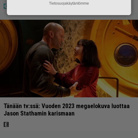
Tietosuojakäytäntömme
Tänään tv:ssä: Vuoden 2023 megaelokuva luottaa
Jason Stathamin karismaan