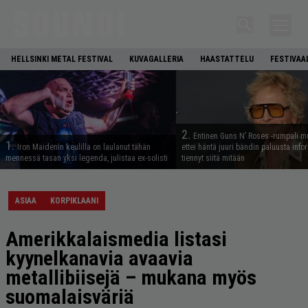
HELLSINKI METAL FESTIVAL
KUVAGALLERIA
HAASTATTELU
FESTIVAA
2.
Entinen Guns N’ Roses -rumpali mu
1.
Iron Maidenin keulilla on laulanut tähän
ettei häntä juuri bändin paluusta info
mennessä tasan yksi legenda, julistaa ex-solisti
tiennyt siitä mitään
ASIAA
KORPIKLAANI
Amerikkalaismedia listasi
kyynelkanavia avaavia
metallibiisejä – mukana myös
suomalaisväriä