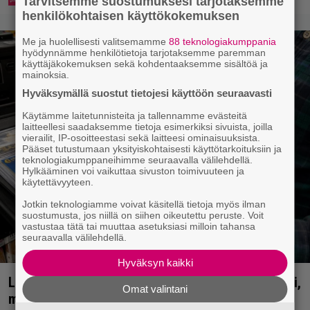
Tarvitsemme suostumuksesi tarjotaksemme
henkilökohtaisen käyttökokemuksen
Me ja huolellisesti valitsemamme
88 teknologiakumppania
hyödynnämme henkilötietoja tarjotaksemme paremman
käyttäjäkokemuksen sekä kohdentaaksemme sisältöä ja
mainoksia.
Hyväksymällä suostut tietojesi käyttöön seuraavasti
Käytämme laitetunnisteita ja tallennamme evästeitä
laitteellesi saadaksemme tietoja esimerkiksi sivuista, joilla
vierailit, IP-osoitteestasi sekä laitteesi ominaisuuksista.
Pääset tutustumaan yksityiskohtaisesti käyttötarkoituksiin ja
teknologiakumppaneihimme seuraavalla välilehdellä.
Hylkääminen voi vaikuttaa sivuston toimivuuteen ja
käytettävyyteen.
Jotkin teknologiamme voivat käsitellä tietoja myös ilman
suostumusta, jos niillä on siihen oikeutettu peruste. Voit
vastustaa tätä tai muuttaa asetuksiasi milloin tahansa
seuraavalla välilehdellä.
Hyväksyn kaikki
Lapset ostivat isälle lahjaksi arvan – päävoitto tuli,
Omat valintani
mutta miten sitten kävikään