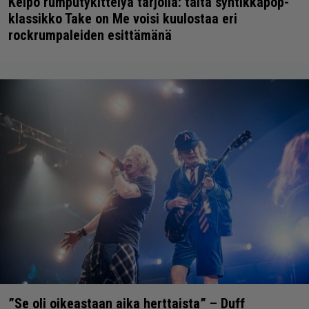
Kelpo rumputykittelyä tarjolla: tältä syntikkapop-
klassikko Take on Me voisi kuulostaa eri
rockrumpaleiden esittämänä
”Se oli oikeastaan aika herttaista” – Duff