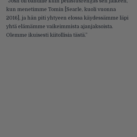
”Josh oli bändille kuin pelastusrengas sen jälkeen,
kun menetimme Tomin [Searle, kuoli vuonna
2016], ja hän piti yhtyeen elossa käydessämme läpi
yhtä elämämme vaikeimmista ajanjaksoista.
Olemme ikuisesti kiitollisia tästä.”