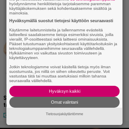
hyödynnämme henkilötietoja tarjotaksemme paremman
käyttäjäkokemuksen sekä kohdentaaksemme sisältöä ja
mainoksia.
Hyväksymällä suostut tietojesi käyttöön seuraavasti
Käytämme laitetunnisteita ja tallennamme evästeitä
laitteellesi saadaksemme tietoja esimerkiksi sivuista, joilla
vierailit, IP-osoitteestasi sekä laitteesi ominaisuuksista.
Pääset tutustumaan yksityiskohtaisesti käyttötarkoituksiin ja
teknologiakumppaneihimme seuraavalla välilehdellä.
Hylkääminen voi vaikuttaa sivuston toimivuuteen ja
käytettävyyteen.
Jotkin teknologiamme voivat käsitellä tietoja myös ilman
suostumusta, jos niillä on siihen oikeutettu peruste. Voit
vastustaa tätä tai muuttaa asetuksiasi milloin tahansa
seuraavalla välilehdellä.
Hyväksyn kaikki
Seiska: Laulaja Frederik lyttäsi Eput – johan oli
Omat valintani
taas kielen käyttöä
Tietosuojakäytäntömme