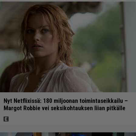
Nyt Netflixissä: 180 miljoonan toimintaseikkailu –
Margot Robbie vei seksikohtauksen liian pitkälle