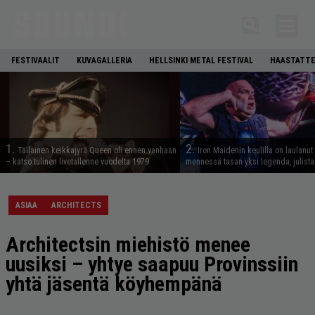
FESTIVAALIT
KUVAGALLERIA
HELLSINKI METAL FESTIVAL
HAASTATTE
1.
2.
Tällainen keikkajyrä Queen oli ennen vanhaan
Iron Maidenin keulilla on laulanut
– katso tulinen livetallenne vuodelta 1979
mennessä tasan yksi legenda, julistaa
ASIAA
ARCHITECTS
Architectsin miehistö menee
uusiksi – yhtye saapuu Provinssiin
yhtä jäsentä köyhempänä