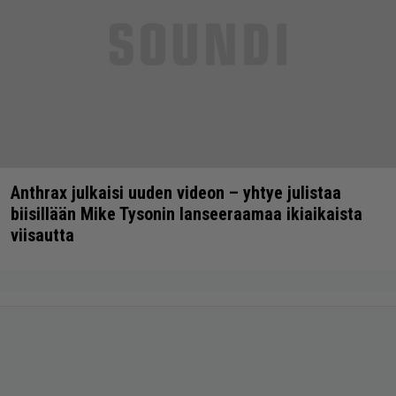
Anthrax julkaisi uuden videon – yhtye julistaa
biisillään Mike Tysonin lanseeraamaa ikiaikaista
viisautta