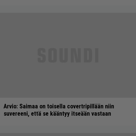
Arvio: Saimaa on toisella covertripillään niin
suvereeni, että se kääntyy itseään vastaan