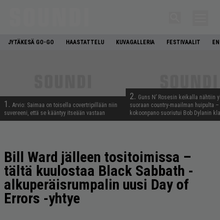
JYTÄKESÄ GO-GO
HAASTATTELU
KUVAGALLERIA
FESTIVAALIT
EN
2.
Guns N’ Rosesin keikalla nähtiin y
1.
Arvio: Saimaa on toisella covertripillään niin
suoraan country-maailman huipulta –
suvereeni, että se kääntyy itseään vastaan
kokoonpano suoriutui Bob Dylanin kl
Bill Ward jälleen tositoimissa –
tältä kuulostaa Black Sabbath -
alkuperäisrumpalin uusi Day of
Errors -yhtye