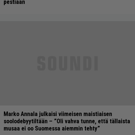
pestiään
Marko Annala julkaisi viimeisen maistiaisen
soolodebyytiltään – ”Oli vahva tunne, että tällaista
musaa ei oo Suomessa aiemmin tehty”