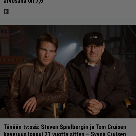
arvosana on 7,6
Tänään tv:ssä: Steven Spielbergin ja Tom Cruisen
kaveruus loppui 21 vuotta sitten – Syynä Cruisen