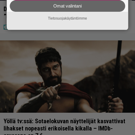
Omat valintani
Diandra julkaisi upeita kuvia Helsingistä –
”Puitteet kohdillaan”
Tietosuojakäytäntömme
Yöllä tv:ssä: Sotaelokuvan näyttelijät kasvattivat
lihakset nopeasti erikoisella kikalla – IMDb-