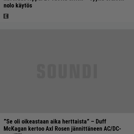
nolo käytös
”Se oli oikeastaan aika herttaista” – Duff
McKagan kertoo Axl Rosen jännittäneen AC/DC-