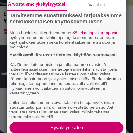
Arvostamme yksityisyyttäsi
Valintasi
Eppu Normaalin viimeinen konsertti esitetään
Tarvitsemme suostumuksesi tarjotaksemme
Ylellä
henkilökohtaisen käyttökokemuksen
Me ja huolellisesti valitsemamme
88 teknologiakumppania
hyödynnämme henkilötietoja tarjotaksemme paremman
käyttäjäkokemuksen sekä kohdentaaksemme sisältöä ja
mainoksia.
Hyväksymällä suostut tietojesi käyttöön seuraavasti
Käytämme laitetunnisteita ja tallennamme evästeitä
laitteellesi saadaksemme tietoja esimerkiksi sivuista, joilla
vierailit, IP-osoitteestasi sekä laitteesi ominaisuuksista.
Pääset tutustumaan yksityiskohtaisesti käyttötarkoituksiin ja
teknologiakumppaneihimme seuraavalla välilehdellä.
Hylkääminen voi vaikuttaa sivuston toimivuuteen ja
käytettävyyteen.
Jotkin teknologiamme voivat käsitellä tietoja myös ilman
suostumusta, jos niillä on siihen oikeutettu peruste. Voit
vastustaa tätä tai muuttaa asetuksiasi milloin tahansa
seuraavalla välilehdellä.
Hyväksyn kaikki