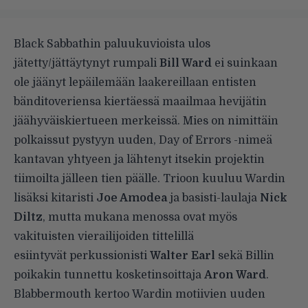
Black Sabbathin paluukuvioista ulos
jätetty/jättäytynyt
rumpali
Bill Ward
ei suinkaan
ole jäänyt lepäilemään laakereillaan entisten
bänditoveriensa kiertäessä maailmaa hevijätin
jäähyväiskiertueen merkeissä. Mies on nimittäin
polkaissut pystyyn uuden, Day of Errors -nimeä
kantavan yhtyeen ja lähtenyt itsekin projektin
tiimoilta jälleen tien päälle. Trioon kuuluu Wardin
lisäksi kitaristi
Joe Amodea
ja basisti-laulaja
Nick
Diltz
, mutta mukana menossa ovat myös
vakituisten vierailijoiden tittelillä
esiintyvät perkussionisti
Walter Earl
sekä Billin
poikakin tunnettu kosketinsoittaja
Aron Ward
.
Blabbermouth
kertoo Wardin motiivien uuden