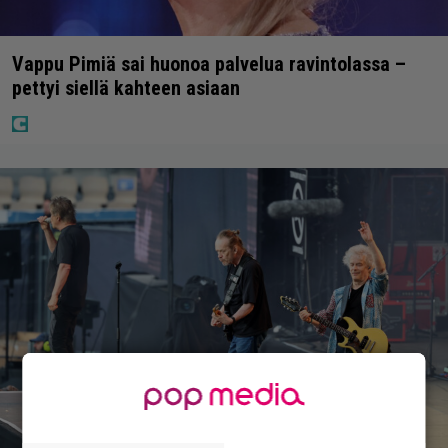
Vappu Pimiä sai huonoa palvelua ravintolassa –
pettyi siellä kahteen asiaan