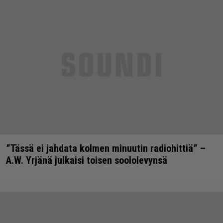
”Tässä ei jahdata kolmen minuutin radiohittiä” –
A.W. Yrjänä julkaisi toisen soololevynsä