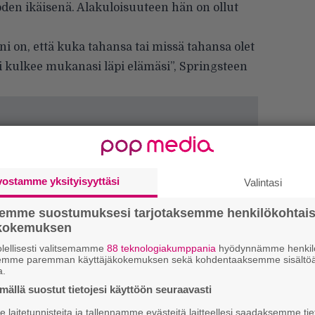
oden ikäisenä. Alakuloisuuteen hän on ollut
sani on, että kuka tahansa tai missä tahansa olet
äsi kulkee mukanasi läpi elämäsi”, Springsteen
vostamme yksityisyyttäsi
Valintasi
semme suostumuksesi tarjotaksemme henkilökohtai
ökokemuksen
Tä
lellisesti valitsemamme
88 teknologiakumppania
hyödynnämme henkilö
ka
semme paremman käyttäjäkokemuksen sekä kohdentaaksemme sisältöä
a.
”S
ällä suostut tietojesi käyttöön seuraavasti
M
laitetunnisteita ja tallennamme evästeitä laitteellesi saadaksemme tie