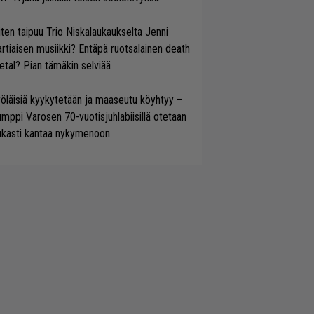
ten taipuu Trio Niskalaukaukselta Jenni
rtiaisen musiikki? Entäpä ruotsalainen death
tal? Pian tämäkin selviää
öläisiä kyykytetään ja maaseutu köyhtyy –
mppi Varosen 70-vuotisjuhlabiisillä otetaan
ukasti kantaa nykymenoon