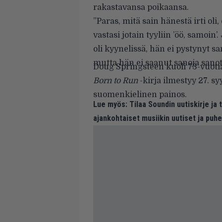
rakastavansa poikaansa.
”Paras, mitä sain hänestä irti oli
vastasi jotain tyyliin ’öö, samoin’
oli kyynelissä, hän ei pystynyt
mutta hän ei saanut sanoja sanot
Doug Springsteen kuoli 73-vuot
Born to Run
-kirja ilmestyy 27. s
suomenkielinen painos.
Lue myös:
Tilaa Soundin uutiskirje ja
ajankohtaiset musiikin uutiset ja puh