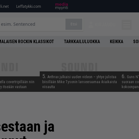
i.net
Leffatykki.com
Etsi
KIRJAUDU
ALAISEN ROCKIN KLASSIKOT
TARKKAILULUOKKA
KEIKKA
SO
5.
6.
Anthrax julkaisi uuden videon – yhtye julistaa
Guns N’ 
lla covertripillään niin
biisillään Mike Tysonin lanseeraamaa ikiaikaista
suoraan co
yy itseään vastaan
viisautta
kokoonpano
estaan ja