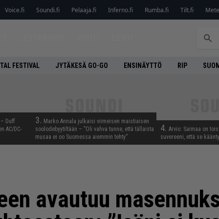
Voice.fi
Soundi.fi
Pelaaja.fi
Inferno.fi
Rumba.fi
Tilt.fi
Metel
ET
LEVYARVIOT
JUTUT
LEHTI
TAL FESTIVAL
JYTÄKESÄ GO-GO
ENSINÄYTTÖ
RIP
SUOM
3.
 – Duff
Marko Annala julkaisi viimeisen maistiaisen
4.
en AC/DC-
soolodebyytiltään – ”Oli vahva tunne, että tällaista
Arvio: Saimaa on toise
musaa ei oo Suomessa aiemmin tehty”
suvereeni, että se käänt
teen avautuu masennuks