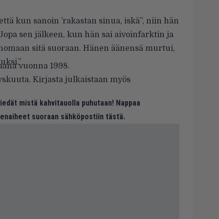
, että kun sanoin ’rakastan sinua, iskä”, niin hän
. Jopa sen jälkeen, kun hän sai aivoinfarktin ja
 sanomaan sitä suoraan. Hänen äänensä murtui,
uksi.”
iaana vuonna 1998.
yyskuuta. Kirjasta julkaistaan myös
 tiedät mistä kahvitauolla puhutaan! Nappaa
eenaiheet suoraan sähköpostiin tästä.