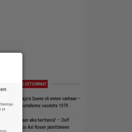
LUETUIMMAT
sen
llainen keikkajyrä Queen oli ennen vanhaan –
tietoja
tso tulinen livetallenne vuodelta 1979
 ja
e oli oikeastaan aika herttaista” – Duff
cKagan kertoo Axl Rosen jännittäneen
toja