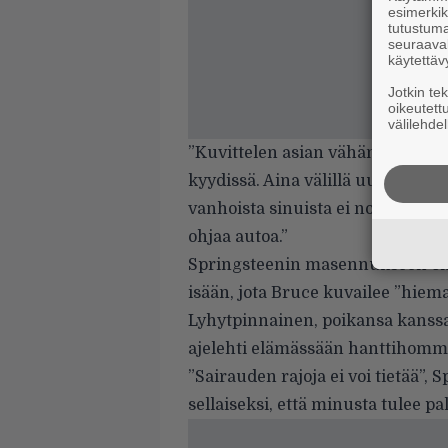
esimerkiks
tutustuma
seuraaval
käytettäv
Jotkin te
oikeutett
välilehdel
”Kuvittelen asian vähän kuin aut
kyydissä. Aina välillä uusi versio
vanhoista sinuista ei nouse ulos.
ohjaa autoa.”
Springsteenin masennukseen on
isään, jota Bruce kuvailee ”hiem
Lyhytpinnainen, poikansa kanssa 
ajelehti elämässään hanttihomma
”Sairauden rajoja ei voi tietää”, 
sellaiseksi, että minusta tulee 