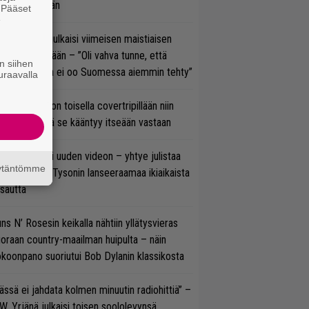
C/DC-pestiään
. Pääset
e
rko Annala julkaisi viimeisen maistiaisen
olodebyytiltään – ”Oli vahva tunne, että
n siihen
llaista musaa ei oo Suomessa aiemmin tehty”
uraavalla
vio: Saimaa on toisella covertripillään niin
vereeni, että se kääntyy itseään vastaan
thrax julkaisi uuden videon – yhtye julistaa
äytäntömme
isillään Mike Tysonin lanseeraamaa ikiaikaista
isautta
ns N’ Rosesin keikalla nähtiin yllätysvieras
oraan country-maailman huipulta – näin
koonpano suoriutui Bob Dylanin klassikosta
ässä ei jahdata kolmen minuutin radiohittiä” –
W. Yrjänä julkaisi toisen soololevynsä