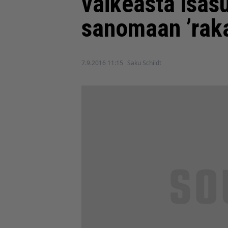
vaikeasta isäsu
sanomaan ’raka
7.9.2016 11:15
Saku Schildt