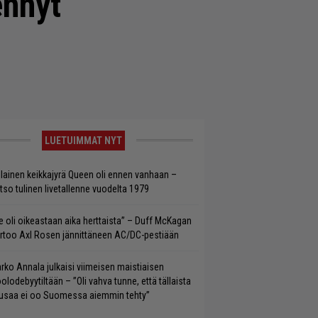
ennyt
LUETUIMMAT NYT
llainen keikkajyrä Queen oli ennen vanhaan –
tso tulinen livetallenne vuodelta 1979
e oli oikeastaan aika herttaista” – Duff McKagan
rtoo Axl Rosen jännittäneen AC/DC-pestiään
rko Annala julkaisi viimeisen maistiaisen
olodebyytiltään – ”Oli vahva tunne, että tällaista
saa ei oo Suomessa aiemmin tehty”