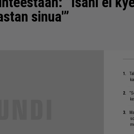
hteestaan: ”Isäni ei ky
stan sinua'”
Tä
ka
”S
ke
Ma
so
mu