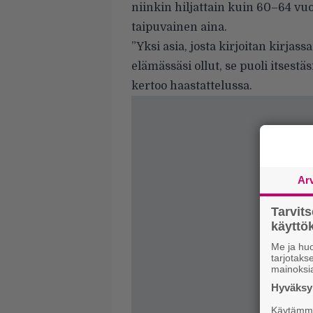
niinkin hiljattain kuin 60–64 vu
taipuvainen aina.
”Yksi asia, josta kirjoitan kirjas
elämässäsi ollut, se puoli itsest
kertoo haastattelussa.
Ar
Tarvit
käytt
Me ja huo
tarjotak
mainoksi
Hyväksym
Käytämme 