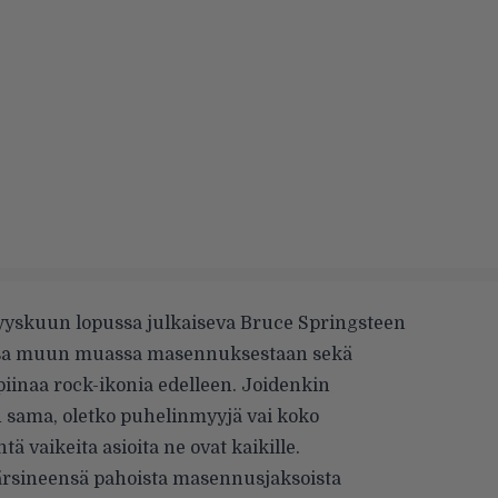
yyskuun lopussa julkaiseva Bruce Springsteen
sa
muun muassa masennuksestaan sekä
piinaa rock-ikonia edelleen. Joidenkin
an sama, oletko puhelinmyyjä vai koko
 vaikeita asioita ne ovat kaikille.
ärsineensä pahoista masennusjaksoista