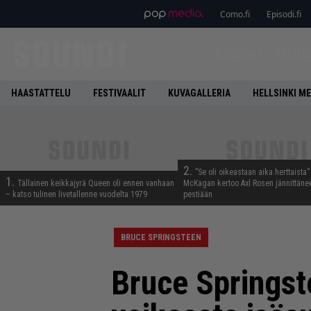
Como.fi
Episodi.fi
ETUSIVU
UUTIS
HAASTATTELU
FESTIVAALIT
KUVAGALLERIA
HELLSINKI ME
2.
”Se oli oikeastaan aika herttaista”
1.
Tällainen keikkajyrä Queen oli ennen vanhaan
McKagan kertoo Axl Rosen jännittäne
– katso tulinen livetallenne vuodelta 1979
pestiään
BRUCE SPRINGSTEEN
Bruce Springs