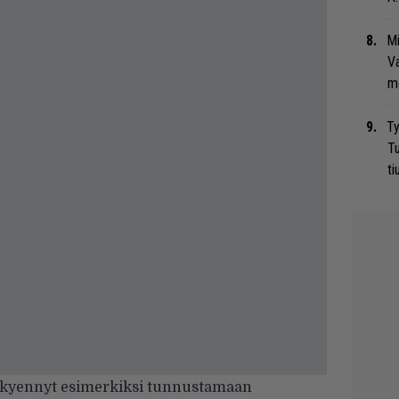
Mi
Va
me
Ty
Tu
ti
ä kyennyt esimerkiksi tunnustamaan