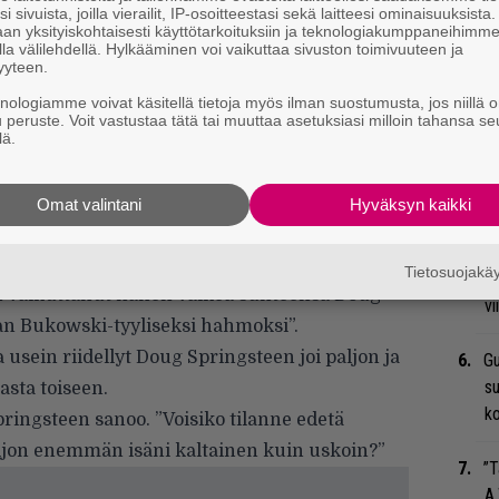
A
i sivuista, joilla vierailit, IP-osoitteestasi sekä laitteesi ominaisuuksista
an yksityiskohtaisesti käyttötarkoituksiin ja teknologiakumppaneihimm
la välilehdellä. Hylkääminen voi vaikuttaa sivuston toimivuuteen ja
Ma
yyteen.
so
knologiamme voivat käsitellä tietoja myös ilman suostumusta, jos niillä o
tä
u peruste. Voit vastustaa tätä tai muuttaa asetuksiasi milloin tahansa se
lä.
ona. Kaikki vanhat henkilöitymäsi ovat sen
Ar
su
 itsestäsi nousee kyytiin, mutta yksikään
Omat valintani
Hyväksyn kaikki
 Kysymys on siitä, kuka noista kaikista sinuista
An
Tietosuojak
bi
 vaikuttanut hänen vaikea suhteensa Doug-
vi
an Bukowski-tyyliseksi hahmoksi”.
usein riidellyt Doug Springsteen joi paljon ja
Gu
su
sta toiseen.
ko
Springsteen sanoo. ”Voisiko tilanne edetä
paljon enemmän isäni kaltainen kuin uskoin?”
”T
A.