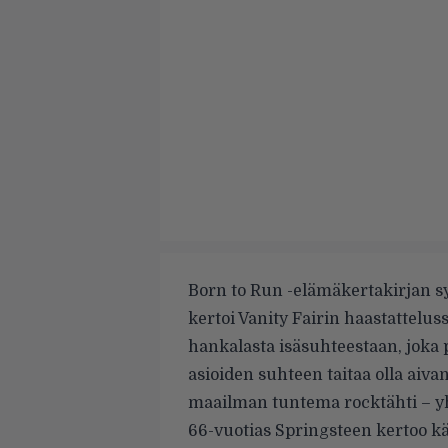
Born to Run -elämäkertakirjan s
kertoi Vanity Fairin
haastattelus
hankalasta isäsuhteestaan, joka 
asioiden suhteen taitaa olla aiv
maailman tuntema rocktähti – yhtä
66-vuotias Springsteen kertoo k