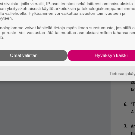
M
i sivuista, joilla vierailit, IP-osoitteestasi sekä laitteesi ominaisuuksista
an yksityiskohtaisesti käyttötarkoituksiin ja teknologiakumppaneihimm
A
la välilehdellä. Hylkääminen voi vaikuttaa sivuston toimivuuteen ja
yyteen.
 tiedät mistä kahvitauolla puhutaan! Nappaa
Ma
eenaiheet suoraan sähköpostiin tästä.
knologiamme voivat käsitellä tietoja myös ilman suostumusta, jos niillä o
so
u peruste. Voit vastustaa tätä tai muuttaa asetuksiasi milloin tahansa se
lä.
tä
Tä
Omat valintani
Hyväksyn kaikki
ka
Tietosuojak
Gu
su
ko
”T
A.
An
bi