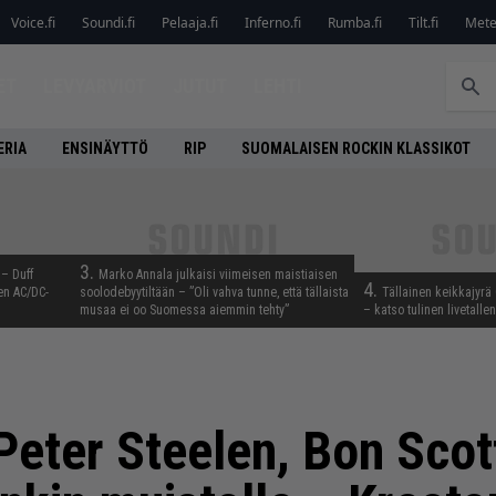
Voice.fi
Soundi.fi
Pelaaja.fi
Inferno.fi
Rumba.fi
Tilt.fi
Metel
ET
LEVYARVIOT
JUTUT
LEHTI
ERIA
ENSINÄYTTÖ
RIP
SUOMALAISEN ROCKIN KLASSIKOT
3.
 – Duff
Marko Annala julkaisi viimeisen maistiaisen
4.
en AC/DC-
soolodebyytiltään – ”Oli vahva tunne, että tällaista
Tällainen keikkajyrä
musaa ei oo Suomessa aiemmin tehty”
– katso tulinen livetall
 Peter Steelen, Bon Scott