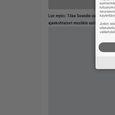
esimerkiks
tutustuma
seuraaval
käytettäv
Lue myös:
Tilaa Soundin uutiskirje ja
ajankohtaiset musiikin uutiset ja puh
Jotkin te
oikeutett
välilehdel