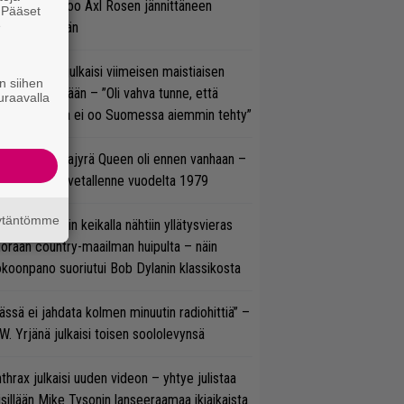
cKagan kertoo Axl Rosen jännittäneen
. Pääset
e
C/DC-pestiään
rko Annala julkaisi viimeisen maistiaisen
n siihen
olodebyytiltään – ”Oli vahva tunne, että
uraavalla
llaista musaa ei oo Suomessa aiemmin tehty”
llainen keikkajyrä Queen oli ennen vanhaan –
tso tulinen livetallenne vuodelta 1979
äytäntömme
ns N’ Rosesin keikalla nähtiin yllätysvieras
oraan country-maailman huipulta – näin
koonpano suoriutui Bob Dylanin klassikosta
ässä ei jahdata kolmen minuutin radiohittiä” –
W. Yrjänä julkaisi toisen soololevynsä
thrax julkaisi uuden videon – yhtye julistaa
isillään Mike Tysonin lanseeraamaa ikiaikaista