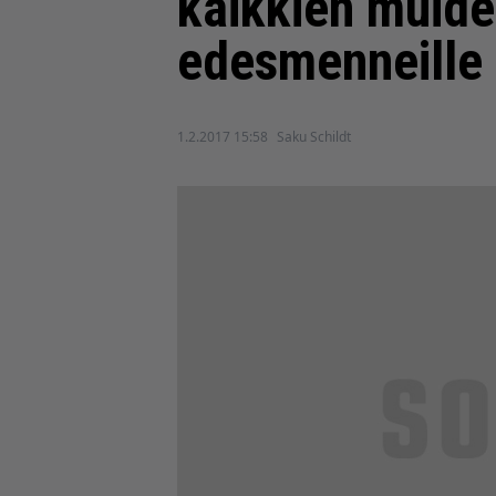
kaikkien muide
edesmenneille 
1.2.2017 15:58
Saku Schildt