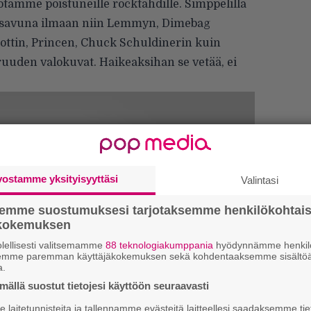
luotamme poistuneille rocktähdille. Simppelillä
at savuna ilmaan niin Lemmyn, Dimebag
ynottin, Princen, Chuck Schuldinerin kuin
uden valokuvat. Haikeaksihan se vetää, ei
vostamme yksityisyyttäsi
Valintasi
semme suostumuksesi tarjotaksemme henkilökohtai
ökokemuksen
lellisesti valitsemamme
88 teknologiakumppania
hyödynnämme henkilö
Ar
semme paremman käyttäjäkokemuksen sekä kohdentaaksemme sisältöä
su
a.
ällä suostut tietojesi käyttöön seuraavasti
”S
laitetunnisteita ja tallennamme evästeitä laitteellesi saadaksemme tie