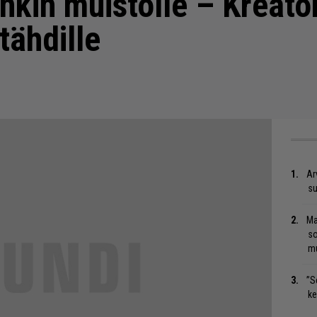
nkin muistolle – Kreato
tähdille
Ar
su
Ma
so
mu
”S
ke