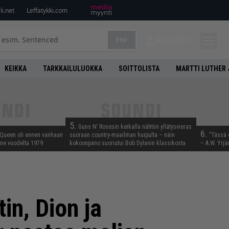
i.net
Leffatykki.com
Etsi
KIRJAUDU
KEIKKA
TARKKAILULUOKKA
SOITTOLISTA
MARTTI LUTHER 
5.
Guns N’ Rosesin keikalla nähtiin yllätysvieras
6.
 Queen oli ennen vanhaan
suoraan country-maailman huipulta – näin
”Tässä 
enne vuodelta 1979
kokoonpano suoriutui Bob Dylanin klassikosta
– A.W. Yrjä
in, Dion ja