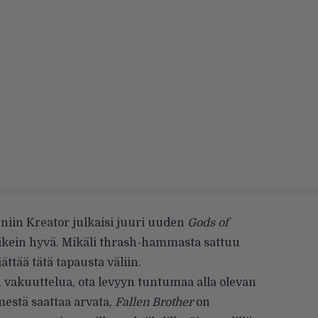
a, niin Kreator julkaisi juuri uuden
Gods of
ikein hyvä. Mikäli thrash-hammasta sattuu
ättää tätä tapausta väliin.
 vakuuttelua, ota levyyn tuntumaa alla olevan
mestä saattaa arvata,
Fallen Brother
on