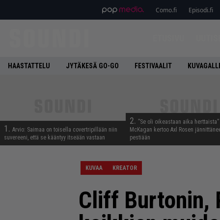
Como.fi
Episodi.fi
ETUSIVU
UUTIS
HAASTATTELU
JYTÄKESÄ GO-GO
FESTIVAALIT
KUVAGALL
2.
”Se oli oikeastaan aika herttaista”
1.
Arvio: Saimaa on toisella covertripillään niin
McKagan kertoo Axl Rosen jännittäne
suvereeni, että se kääntyy itseään vastaan
pestiään
KUVAA
KREATOR
Cliff Burtonin,