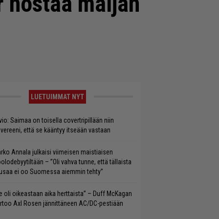
r nostaa maljan
LUETUIMMAT NYT
vio: Saimaa on toisella covertripillään niin
vereeni, että se kääntyy itseään vastaan
rko Annala julkaisi viimeisen maistiaisen
olodebyytiltään – ”Oli vahva tunne, että tällaista
saa ei oo Suomessa aiemmin tehty”
e oli oikeastaan aika herttaista” – Duff McKagan
rtoo Axl Rosen jännittäneen AC/DC-pestiään