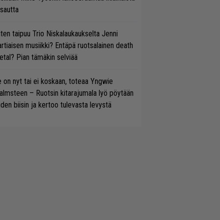
isautta
ten taipuu Trio Niskalaukaukselta Jenni
rtiaisen musiikki? Entäpä ruotsalainen death
tal? Pian tämäkin selviää
 on nyt tai ei koskaan, toteaa Yngwie
lmsteen – Ruotsin kitarajumala lyö pöytään
den biisin ja kertoo tulevasta levystä