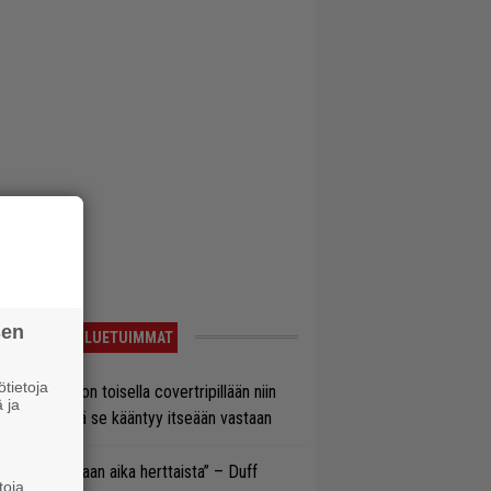
sen
LUETUIMMAT
tietoja
vio: Saimaa on toisella covertripillään niin
 ja
vereeni, että se kääntyy itseään vastaan
e oli oikeastaan aika herttaista” – Duff
toja