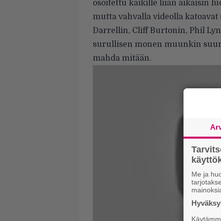
osoitettu kaikille liian aikaisin 
mutta vahvalla videolla katoav
Darrellin, Cliff Burtonin, Phil L
surullisen monen muunkin suuru
mahda mitään.
Ar
Tarvit
käytt
Me ja huo
tarjotak
mainoksi
Hyväksym
Käytämme 