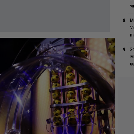
vi
Mi
Va
me
Se
Ma
uu