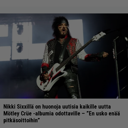
Nikki Sixxillä on huonoja uutisia kaikille uutta
Mötley Crüe -albumia odottaville – ”En usko enää
pitkäsoittoihin”