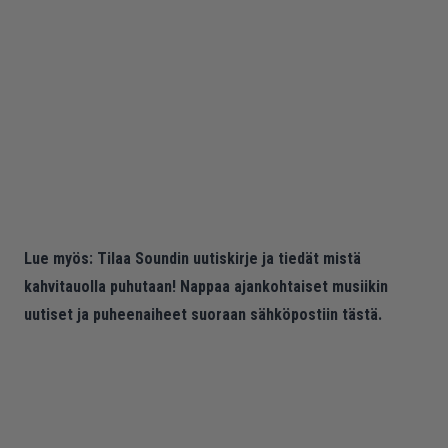
Lue myös:
Tilaa Soundin uutiskirje ja tiedät mistä
kahvitauolla puhutaan! Nappaa ajankohtaiset musiikin
uutiset ja puheenaiheet suoraan sähköpostiin tästä.