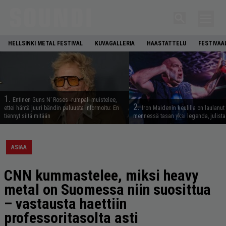
HELLSINKI METAL FESTIVAL
KUVAGALLERIA
HAASTATTELU
FESTIVAA
1.
Entinen Guns N’ Roses -rumpali muistelee,
2.
ettei häntä juuri bändin paluusta informoitu: En
Iron Maidenin keulilla on laulanut
tiennyt siitä mitään
mennessä tasan yksi legenda, julistaa
ASIAA
CNN kummastelee, miksi heavy
metal on Suomessa niin suosittua
– vastausta haettiin
professoritasolta asti