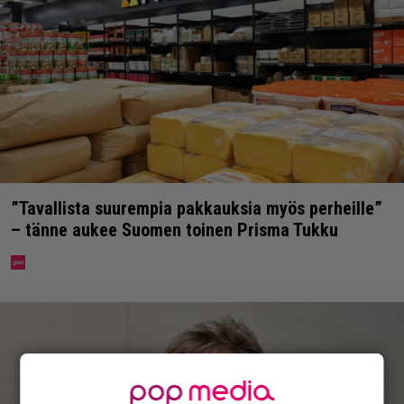
”Tavallista suurempia pakkauksia myös perheille”
– tänne aukee Suomen toinen Prisma Tukku