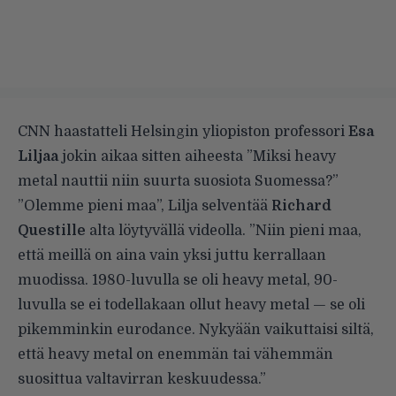
CNN haastatteli Helsingin yliopiston professori
Esa
Liljaa
jokin aikaa sitten aiheesta ”Miksi heavy
metal nauttii niin suurta suosiota Suomessa?”
”Olemme pieni maa”, Lilja selventää
Richard
Questille
alta löytyvällä videolla. ”Niin pieni maa,
että meillä on aina vain yksi juttu kerrallaan
muodissa. 1980-luvulla se oli heavy metal, 90-
luvulla se ei todellakaan ollut heavy metal — se oli
pikemminkin eurodance. Nykyään vaikuttaisi siltä,
että heavy metal on enemmän tai vähemmän
suosittua valtavirran keskuudessa.”