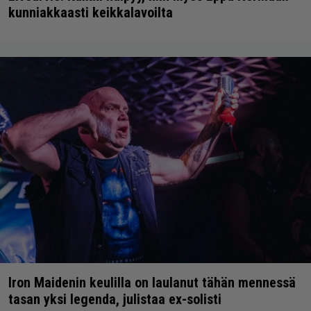
kunniakkaasti keikkalavoilta
Iron Maidenin keulilla on laulanut tähän mennessä
tasan yksi legenda, julistaa ex-solisti