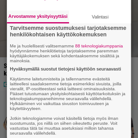
Arvostamme yksityisyyttäsi
Valintasi
Tarvitsemme suostumuksesi tarjotaksemme
henkilökohtaisen käyttökokemuksen
Me ja huolellisesti valitsemamme
88 teknologiakumppania
hyödynnämme henkilötietoja tarjotaksemme paremman
käyttäjäkokemuksen sekä kohdentaaksemme sisältöä ja
mainoksia.
Seiska: Joel Harkimo ja Kastanja Rauhala – Joel
Hyväksymällä suostut tietojesi käyttöön seuraavasti
kertoo nyt kaiken
Käytämme laitetunnisteita ja tallennamme evästeitä
laitteellesi saadaksemme tietoja esimerkiksi sivuista, joilla
vierailit, IP-osoitteestasi sekä laitteesi ominaisuuksista.
Pääset tutustumaan yksityiskohtaisesti käyttötarkoituksiin ja
teknologiakumppaneihimme seuraavalla välilehdellä.
Hylkääminen voi vaikuttaa sivuston toimivuuteen ja
käytettävyyteen.
Jotkin teknologiamme voivat käsitellä tietoja myös ilman
suostumusta, jos niillä on siihen oikeutettu peruste. Voit
vastustaa tätä tai muuttaa asetuksiasi milloin tahansa
seuraavalla välilehdellä.