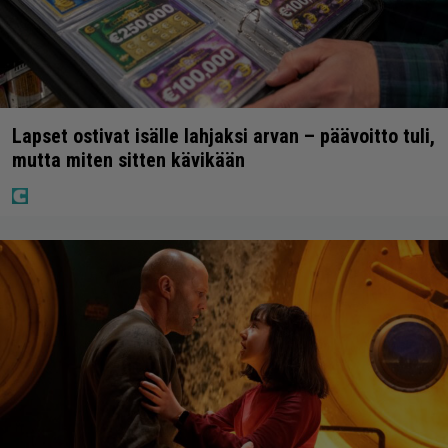
Lapset ostivat isälle lahjaksi arvan – päävoitto tuli,
mutta miten sitten kävikään