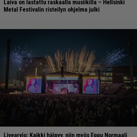
Laiva on lastattu raskaalla musiikilla – Hellsinki
Metal Festivalin risteilyn ohjelma julki
Livearvio: Kaikki häipyy, niin myös Eppu Normaali