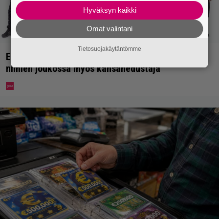
Hyväksyn kaikki
Omat valintani
Tietosuojakäytäntömme
Erikoisjoukot julkaisi uudet kokelaat – yllättävien
nimien joukossa myös kansanedustaja