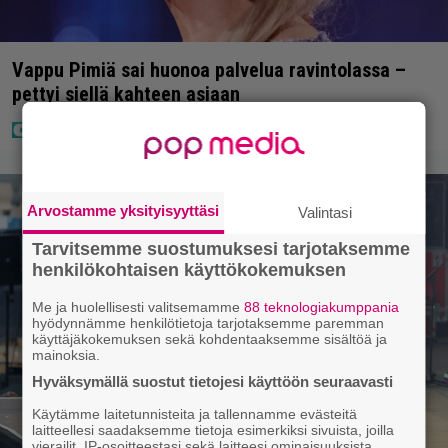
Vappu Pimiä sai huonoa palvelua ravintolassa –
pettyi siellä kahteen asiaan
Arvostamme yksityisyyttäsi
Valintasi
Tarvitsemme suostumuksesi tarjotaksemme
henkilökohtaisen käyttökokemuksen
Me ja huolellisesti valitsemamme
88 teknologiakumppania
hyödynnämme henkilötietoja tarjotaksemme paremman
käyttäjäkokemuksen sekä kohdentaaksemme sisältöä ja
mainoksia.
Hyväksymällä suostut tietojesi käyttöön seuraavasti
Käytämme laitetunnisteita ja tallennamme evästeitä
laitteellesi saadaksemme tietoja esimerkiksi sivuista, joilla
vierailit, IP-osoitteestasi sekä laitteesi ominaisuuksista.