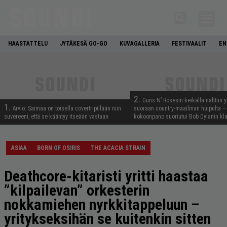
HAASTATTELU
JYTÄKESÄ GO-GO
KUVAGALLERIA
FESTIVAALIT
EN
2.
Guns N’ Rosesin keikalla nähtiin y
1.
Arvio: Saimaa on toisella covertripillään niin
suoraan country-maailman huipulta –
suvereeni, että se kääntyy itseään vastaan
kokoonpano suoriutui Bob Dylanin kl
ASIAA
BORN OF OSIRIS
THE ACACIA STRAIN
Deathcore-kitaristi yritti haastaa
”kilpailevan” orkesterin
nokkamiehen nyrkkitappeluun –
yritykseksihän se kuitenkin sitten