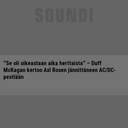
”Se oli oikeastaan aika herttaista” – Duff
McKagan kertoo Axl Rosen jännittäneen AC/DC-
pestiään