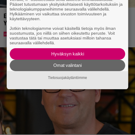
Pääset tutustumaan yksityiskohtaisesti käyttötarkoituksiin ja
teknologiakumppaneihimme seuraavalla välilehdellä.
Hylkääminen voi vaikuttaa sivuston toimivuuteen ja
Eppu Normaalin viimeinen konsertti esitetään
käytettävyyteen.
Ylellä
Jotkin teknologiamme voivat käsitellä tietoja myös ilman
suostumusta, jos niillä on siihen oikeutettu peruste. Voit
vastustaa tätä tai muuttaa asetuksiasi milloin tahansa
seuraavalla välilehdellä.
Hyväksyn kaikki
Omat valintani
Tietosuojakäytäntömme