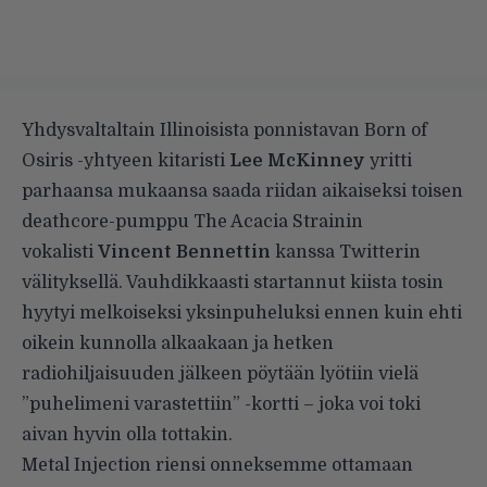
Yhdysvaltaltain Illinoisista ponnistavan Born of
Osiris -yhtyeen kitaristi
Lee McKinney
yritti
parhaansa mukaansa saada riidan aikaiseksi toisen
deathcore-pumppu The Acacia Strainin
vokalisti
Vincent Bennettin
kanssa Twitterin
välityksellä. Vauhdikkaasti startannut kiista tosin
hyytyi melkoiseksi yksinpuheluksi ennen kuin ehti
oikein kunnolla alkaakaan ja hetken
radiohiljaisuuden jälkeen pöytään lyötiin vielä
”puhelimeni varastettiin” -kortti – joka voi toki
aivan hyvin olla tottakin.
Metal Injection
riensi onneksemme ottamaan