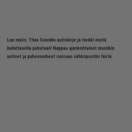
Lue myös:
Tilaa Soundin uutiskirje ja tiedät mistä
kahvitauolla puhutaan! Nappaa ajankohtaiset musiikin
uutiset ja puheenaiheet suoraan sähköpostiin tästä.