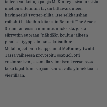
talteen valikoituja paloja McKinneyn sivalluksista
miehen sittemmin täysin bittiavaruuteen
hävinneeltä Twitter-tililtä. Itse selkkaushan
roihahti liekkeihin kitaristin Bennett/The Acacia
Strain -aiheisista nimimuunnoksista, joista
siirryttiin suoraan ”nähdään koulun jälkeen
pihalla” -tyyppisiin tanssikutsuihin:
Metal Injectionin kaappaamat McKinney-twiitit
Tässä vaiheessa provosoitu osapuoli otti
ensimmäisen ja samalla viimeisen kerran osaa
koko tapahtumasarjaan seuraavalla ytimekkäällä
viestillään: