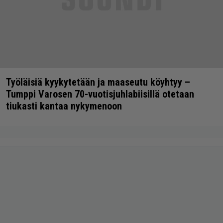
Työläisiä kyykytetään ja maaseutu köyhtyy –
Tumppi Varosen 70-vuotisjuhlabiisillä otetaan
tiukasti kantaa nykymenoon