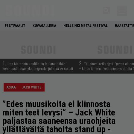
FESTIVAALIT
KUVAGALLERIA
HELLSINKI METAL FESTIVAL
HAASTATTE
1.
2.
Iron Maidenin keulilla on laulanut tähän
Tällainen keikkajyrä Queen oli e
mennessä tasan yksi legenda, julistaa ex-solisti
– katso tulinen livetallenne vuodelta
ASIAA
JACK WHITE
”Edes muusikoita ei kiinnosta
miten teet levysi” – Jack White
paljastaa saaneensa uraohjeita
yllättävältä taholta stand up -