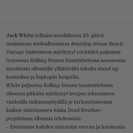
Jack White
julkaisi maaliskuun 23. päivä
uusimman sooloalbuminsa
Boarding House Reach
.
Vintage-laitteistoon mieltynyt rocktähti paljastaa
tuoreessa Rolling Stonen haastattelussa saaneensa
innoitusta albumille yllättäviltä taholta stand up -
komedian ja hiphopin huipulta.
White paljastaa Rolling Stonen haastattelussa
olleensa pitkään mieltynyt levyjen tekemiseen
vanhoilla miksauspöydillä ja turhautuneensa
kaiken säätämiseen käsin Dead Weather -
projektinsa albumia tehdessään.
– Etenimme kahden minuutin verran ja huomasin,