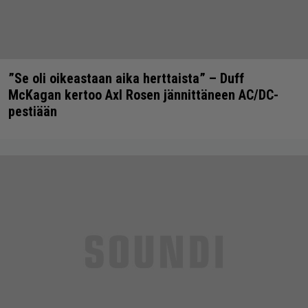
”Se oli oikeastaan aika herttaista” – Duff
McKagan kertoo Axl Rosen jännittäneen AC/DC-
pestiään