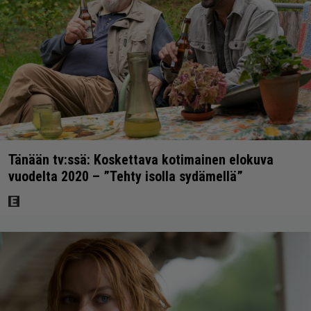
Tänään tv:ssä: Koskettava kotimainen elokuva
vuodelta 2020 – ”Tehty isolla sydämellä”