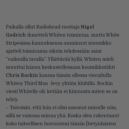
Paikalla ollut Radiohead-tuottaja
Nigel
Godrich
ihmetteli Whiten toimintaa, mutta White
Stripesissa kannuksensa ansainnut muusikko
ajatteli toimivansa oikein tehdessään asiat
”vaikealla tavalla”. Yllättävää kyllä, Whiten mieli
muuttui hänen keskustellessaan koomikkotähti
Chris Rockin
kanssa tämän ollessa vierailulla
Whiten Third Man -levy-yhtiön klubilla. Rockin
viesti Whitelle oli: ketään ei kiinnosta miten se on
tehty.
– Toivoisin, että hän ei olisi sanonut minulle niin,
sillä se vainoaa minua yhä. Koska olen rakentanut
koko taiteellisen luovuuteni tämän [tietynlaisten