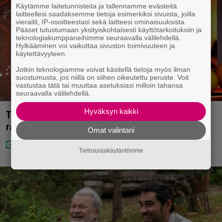
Käytämme laitetunnisteita ja tallennamme evästeitä
laitteellesi saadaksemme tietoja esimerkiksi sivuista, joilla
vierailit, IP-osoitteestasi sekä laitteesi ominaisuuksista.
Pääset tutustumaan yksityiskohtaisesti käyttötarkoituksiin ja
teknologiakumppaneihimme seuraavalla välilehdellä.
Hylkääminen voi vaikuttaa sivuston toimivuuteen ja
käytettävyyteen.
Jotkin teknologiamme voivat käsitellä tietoja myös ilman
suostumusta, jos niillä on siihen oikeutettu peruste. Voit
vastustaa tätä tai muuttaa asetuksiasi milloin tahansa
seuraavalla välilehdellä.
Hyväksyn kaikki
Täällä pelattiin lauantain Loton ja Jokerin isot
rahat – Tokmannilla, ABC:lla, netissä…
Omat valintani
Tietosuojakäytäntömme