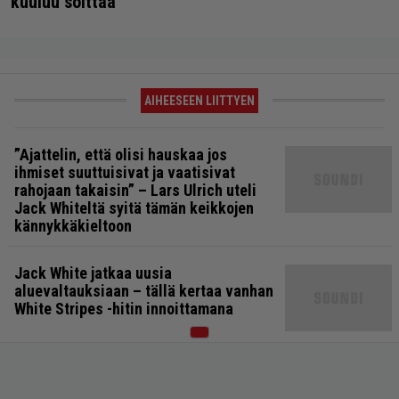
kuuluu soittaa
AIHEESEEN LIITTYEN
”Ajattelin, että olisi hauskaa jos
ihmiset suuttuisivat ja vaatisivat
rahojaan takaisin” – Lars Ulrich uteli
Jack Whiteltä syitä tämän keikkojen
kännykkäkieltoon
Jack White jatkaa uusia
aluevaltauksiaan – tällä kertaa vanhan
White Stripes -hitin innoittamana