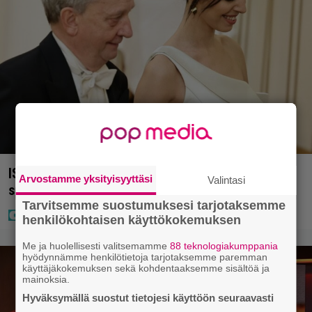
IS: Hjalliksen ja Jasminen häissä suomalainen
Arvostamme yksityisyyttäsi
Valintasi
supertähti
Tarvitsemme suostumuksesi tarjotaksemme
henkilökohtaisen käyttökokemuksen
Me ja huolellisesti valitsemamme
88 teknologiakumppania
hyödynnämme henkilötietoja tarjotaksemme paremman
käyttäjäkokemuksen sekä kohdentaaksemme sisältöä ja
mainoksia.
Hyväksymällä suostut tietojesi käyttöön seuraavasti