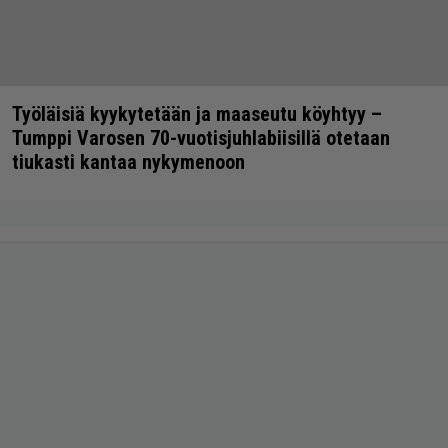
Työläisiä kyykytetään ja maaseutu köyhtyy –
Tumppi Varosen 70-vuotisjuhlabiisillä otetaan
tiukasti kantaa nykymenoon