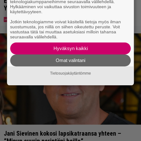
Eppu Normaalin viimeinen konsertti esitetään
teknologiakumppaneihimme seuraavalla välilehdellä.
Hylkääminen voi vaikuttaa sivuston toimivuuteen ja
Ylellä
käytettävyyteen.
Jotkin teknologiamme voivat käsitellä tietoja myös ilman
suostumusta, jos niillä on siihen oikeutettu peruste. Voit
vastustaa tätä tai muuttaa asetuksiasi milloin tahansa
seuraavalla välilehdellä.
Hyväksyn kaikki
Omat valintani
Tietosuojakäytäntömme
Jani Sievinen kokosi lapsikatraansa yhteen –
”Minun suurin perintöni heille”