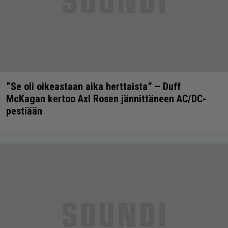
”Se oli oikeastaan aika herttaista” – Duff
McKagan kertoo Axl Rosen jännittäneen AC/DC-
pestiään