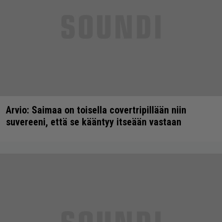
Arvio: Saimaa on toisella covertripillään niin
suvereeni, että se kääntyy itseään vastaan