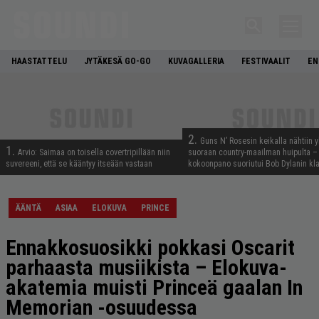
HAASTATTELU
JYTÄKESÄ GO-GO
KUVAGALLERIA
FESTIVAALIT
EN
2.
Guns N’ Rosesin keikalla nähtiin y
1.
Arvio: Saimaa on toisella covertripillään niin
suoraan country-maailman huipulta –
suvereeni, että se kääntyy itseään vastaan
kokoonpano suoriutui Bob Dylanin kl
ÄÄNTÄ
ASIAA
ELOKUVA
PRINCE
Ennakkosuosikki pokkasi Oscarit
parhaasta musiikista – Elokuva-
akatemia muisti Princeä gaalan In
Memorian -osuudessa