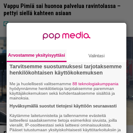
Vappu Pimiä sai huonoa palvelua ravintolassa –
pettyi siellä kahteen asiaan
Arvostamme yksityisyyttäsi
Valintasi
Tarvitsemme suostumuksesi tarjotaksemme
henkilökohtaisen käyttökokemuksen
Me ja huolellisesti valitsemamme
88 teknologiakumppania
hyödynnämme henkilötietoja tarjotaksemme paremman
käyttäjäkokemuksen sekä kohdentaaksemme sisältöä ja
mainoksia.
Hyväksymällä suostut tietojesi käyttöön seuraavasti
Käytämme laitetunnisteita ja tallennamme evästeitä
laitteellesi saadaksemme tietoja esimerkiksi sivuista, joilla
vierailit, IP-osoitteestasi sekä laitteesi ominaisuuksista.
Pääset tutustumaan yksityiskohtaisesti käyttötarkoituksiin ja