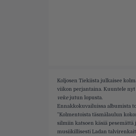
Koljosen Tiekiista julkaisee ko
viikon perjantaina. Kuuntele nyt 
veke
jutun lopusta.
Ennakkokuvailuissa albumista t
”K
olmentoista täsmälaulun
koko
silmiin katsoen käsiä
pesemättä j
musiikillisesti
Ladan talvirenkait