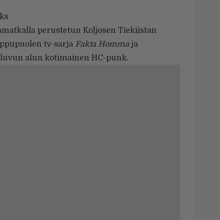
cks
kamatkalla
perustetun Koljosen Tiekiistan
oppupuolen tv-sarja
Fakta Homma
ja
luvun alun kotimainen HC-punk.