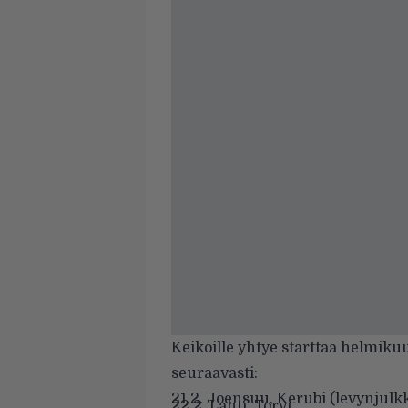
Keikoille yhtye starttaa helmiku
seuraavasti:
21.2. Joensuu, Kerubi (levynjulkk
22.2. Lahti, Torvi