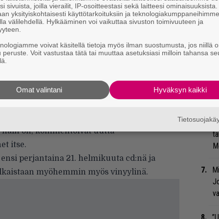
Va
i sivuista, joilla vierailit, IP-osoitteestasi sekä laitteesi ominaisuuksista
an yksityiskohtaisesti käyttötarkoituksiin ja teknologiakumppaneihimm
ry
la välilehdellä. Hylkääminen voi vaikuttaa sivuston toimivuuteen ja
yyteen.
Bl
knologiamme voivat käsitellä tietoja myös ilman suostumusta, jos niillä o
elleen jokapäiväisen elämän
rikkaassa ja
ja
u peruste. Voit vastustaa tätä tai muuttaa asetuksiasi milloin tahansa se
lä.
miksi eivät jätä
ajattomat aiheet, kuten
Nä
ai
ruumiinosien tasapaino. Päättääpä levyn
tu
Omat valintani
Hyväksyn kaikki
Di
iin hyvin
hollilla,
että nyt saa läikkyä niin
vaikka pää olisi kuinka epätasainen. Pullo
Tietosuojak
Li
, näin on, kommentoivat uutta
ta
et itse.
Me
 ensi perjantaina 21. helmikuuta cd:nä ja
Mi
julkaistaan myöhemmin myös vinyylinä.
Jo
va
”U