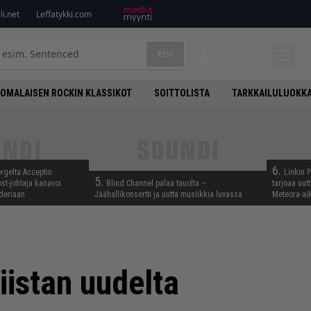
i.net
Leffatykki.com
Etsi
KIRJAUDU
OMALAISEN ROCKIN KLASSIKOT
SOITTOLISTA
TARKKAILULUOKK
6.
rgelta Acceptin
Linkin 
5.
st-johtaja kanavoi
Blind Channel palaa tauolta –
tarjoaa uut
deriaan
Jäähallikonsertti ja uutta musiikkia luvassa
Meteora-aik
iistan uudelta