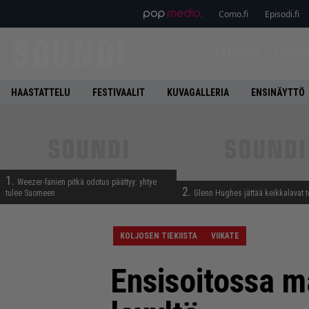
Como.fi
Episodi.fi
ETUSIVU
UUTIS
HAASTATTELU
FESTIVAALIT
KUVAGALLERIA
ENSINÄYTTÖ
1.
Weezer-fanien pitkä odotus päättyy: yhtye
2.
tulee Suomeen
Glenn Hughes jättää keikkalavat t
KOLJOSEN TIEKIISTA
VIIKATE
Ensisoitossa ma