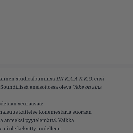
lmannen studioalbuminsa
IIII K.A.A.K.K.O.
ensi
Soundi.fissä ensisoitossa oleva
Veke on aina
odetaan seuraavaa:
naisuus kättelee konemestaria suoraan
a anteeksi pyytelemättä. Vaikka
a ei ole keksitty uudelleen