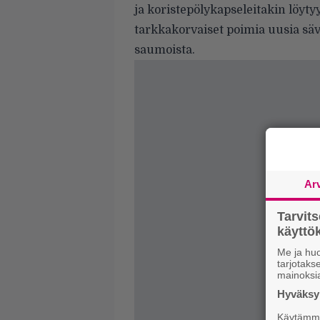
ja
koristepölykapseleitakin löyty
tarkkakorvaiset poimia uusia säv
saumoista.
Ar
Tarvit
käytt
Me ja huo
tarjotak
mainoksi
Hyväksym
Käytämme 