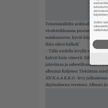
esimerkiks
tutustuma
seuraaval
käytettäv
Jotkin te
Tekstisisällöltä seikkaillaan ed
oikeutett
välilehdel
vivahteikkaassa puutarhassa. Kyl
naiskauneus, hyvät käytöstavat t
ihka oikea balladi.”
− Tällä uudella levyllä on rissa n
kahvit kuin viinerit. Eikä haittaa
jaloviinaa ja
asbestihanskat! Juu
albumia
Koljosen Tiekiistan mieh
IIII K.A.A.K.K.O.
-levy julkaistaan
digitaalisena versiona. Albumi 