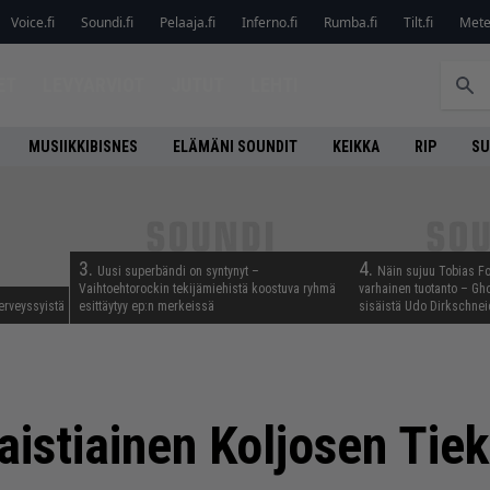
Voice.fi
Soundi.fi
Pelaaja.fi
Inferno.fi
Rumba.fi
Tilt.fi
Metel
ET
LEVYARVIOT
JUTUT
LEHTI
MUSIIKKIBISNES
ELÄMÄNI SOUNDIT
KEIKKA
RIP
SU
3.
4.
Uusi superbändi on syntynyt –
Näin sujuu Tobias Fo
Vaihtoehtorockin tekijämiehistä koostuva ryhmä
varhainen tuotanto – Gho
erveyssyistä
esittäytyy ep:n merkeissä
sisäistä Udo Dirkschnei
istiainen Koljosen Tiek