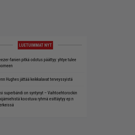
LUETUIMMAT NYT
ezer-fanien pitkä odotus päättyy: yhtye tulee
uomeen
enn Hughes jättää keikkalavat terveyssyistä
si superbändi on syntynyt – Vaihtoehtorockin
kijämiehistä koostuva ryhmä esittäytyy ep:n
rkeissä