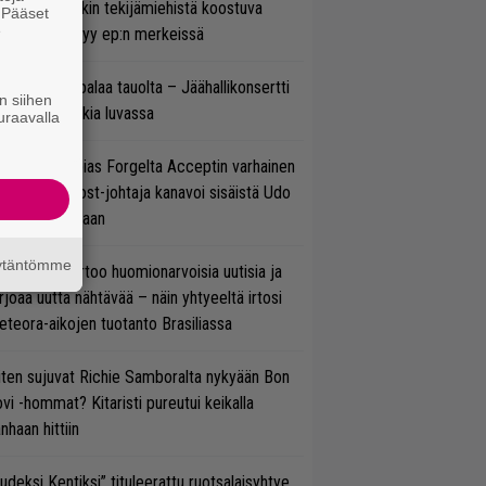
ihtoehtorockin tekijämiehistä koostuva
. Pääset
e
hmä esittäytyy ep:n merkeissä
ind Channel palaa tauolta – Jäähallikonsertti
n siihen
 uutta musiikkia luvassa
uraavalla
in sujuu Tobias Forgelta Acceptin varhainen
otanto – Ghost-johtaja kanavoi sisäistä Udo
rkschneideriaan
äytäntömme
nkin Park kertoo huomionarvoisia uutisia ja
rjoaa uutta nähtävää – näin yhtyeeltä irtosi
teora-aikojen tuotanto Brasiliassa
ten sujuvat Richie Samboralta nykyään Bon
vi -hommat? Kitaristi pureutui keikalla
nhaan hittiin
udeksi Kentiksi” tituleerattu ruotsalaisyhtye