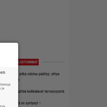
LUETUIMMAT
sen
ezer-fanien pitkä odotus päättyy: yhtye
ulee Suomeen
tietoja
 ja
enn Hughes jättää keikkalavat terveyssyistä
si superbändi on syntynyt –
toja