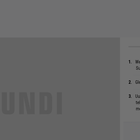
We
S
Gl
Uu
te
me