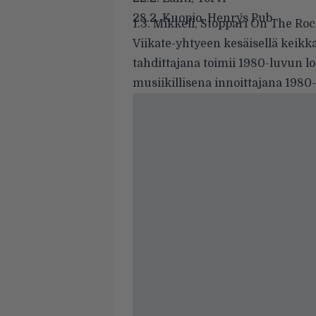
28.2. Kuopio, Henry´s Pub
1.3. Mikkeli, Stoppari On The Ro
Viikate-yhtyeen kesäisellä keik
tahdittajana toimii 1980-luvun
l
musiikillisena innoittajana 19
80-