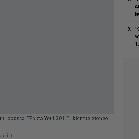
s
ki
”K
ve
Ta
un lopussa.
”Fakta You! 2014” -kiertue etenee
arit)