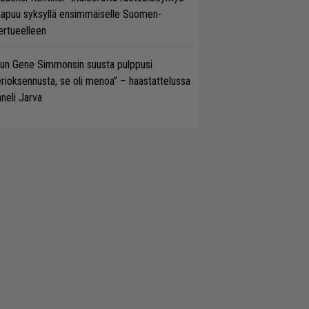
aapuu syksyllä ensimmäiselle Suomen-
ertueelleen
un Gene Simmonsin suusta pulppusi
rioksennusta, se oli menoa” – haastattelussa
neli Jarva