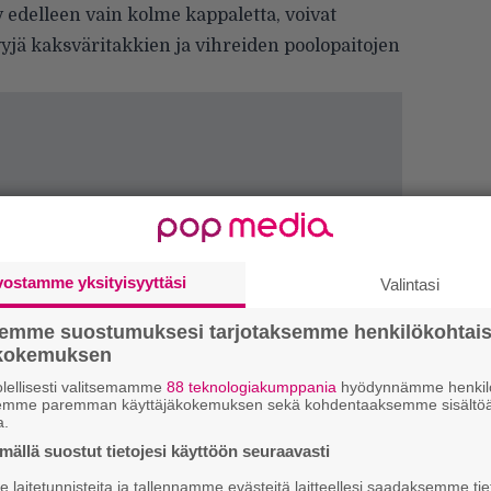
y edelleen vain kolme kappaletta,
voivat
yjä kaksväritakkien ja
vihreiden poolopaitojen
vostamme yksityisyyttäsi
Valintasi
semme suostumuksesi tarjotaksemme henkilökohtai
We
ökokemuksen
t
lellisesti valitsemamme
88 teknologiakumppania
hyödynnämme henkilö
semme paremman käyttäjäkokemuksen sekä kohdentaaksemme sisältöä
Gl
a.
ällä suostut tietojesi käyttöön seuraavasti
Uu
laitetunnisteita ja tallennamme evästeitä laitteellesi saadaksemme tie