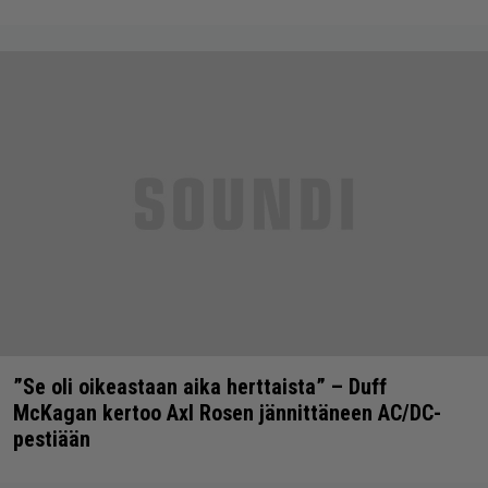
”Se oli oikeastaan aika herttaista” – Duff
McKagan kertoo Axl Rosen jännittäneen AC/DC-
pestiään