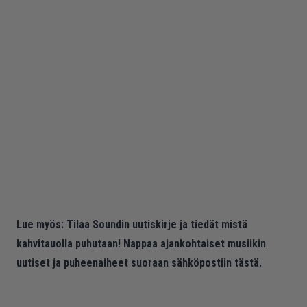
Lue myös:
Tilaa Soundin uutiskirje ja tiedät mistä
kahvitauolla puhutaan! Nappaa ajankohtaiset musiikin
uutiset ja puheenaiheet suoraan sähköpostiin tästä.