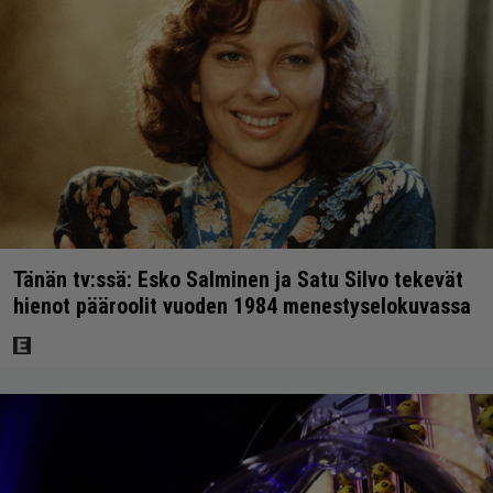
Tänän tv:ssä: Esko Salminen ja Satu Silvo tekevät
hienot pääroolit vuoden 1984 menestyselokuvassa