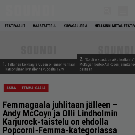
FESTIVAALIT
HAASTATTELU
KUVAGALLERIA
HELLSINKI METAL FESTI
2.
”Se oli oikeastaan aika herttaista”
1.
Tällainen keikkajyrä Queen oli ennen vanhaan
McKagan kertoo Axl Rosen jännittäne
– katso tulinen livetallenne vuodelta 1979
pestiään
ASIAA
FEMMA-GAALA
Femmagaala juhlitaan jälleen –
Andy McCoyn ja Olli Lindholmin
Karjurock-taistelu on ehdolla
Popcorni-Femma-kategoriassa