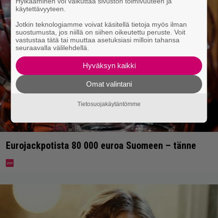
Hylkääminen voi vaikuttaa sivuston toimivuuteen ja
käytettävyyteen.
Jotkin teknologiamme voivat käsitellä tietoja myös ilman
suostumusta, jos niillä on siihen oikeutettu peruste. Voit
vastustaa tätä tai muuttaa asetuksiasi milloin tahansa
seuraavalla välilehdellä.
Hyväksyn kaikki
Omat valintani
Tietosuojakäytäntömme
Eurojackpotista 80 000 euroa Suomeen – tänne