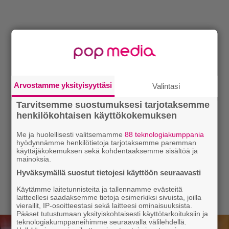
Arvostamme yksityisyyttäsi
Valintasi
Tarvitsemme suostumuksesi tarjotaksemme
henkilökohtaisen käyttökokemuksen
Me ja huolellisesti valitsemamme
88 teknologiakumppania
hyödynnämme henkilötietoja tarjotaksemme paremman
käyttäjäkokemuksen sekä kohdentaaksemme sisältöä ja
mainoksia.
Hyväksymällä suostut tietojesi käyttöön seuraavasti
Käytämme laitetunnisteita ja tallennamme evästeitä
laitteellesi saadaksemme tietoja esimerkiksi sivuista, joilla
vierailit, IP-osoitteestasi sekä laitteesi ominaisuuksista.
Pääset tutustumaan yksityiskohtaisesti käyttötarkoituksiin ja
teknologiakumppaneihimme seuraavalla välilehdellä.