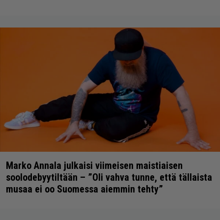
Marko Annala julkaisi viimeisen maistiaisen
soolodebyytiltään – ”Oli vahva tunne, että tällaista
musaa ei oo Suomessa aiemmin tehty”