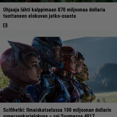
Ohjaaja lähti kalppimaan 870 miljoonaa dollaria
tuottaneen elokuvan jatko-osasta
Scifihetki: Ilmaiskatselussa 100 miljoonan dollarin
supersankarielokuva – sai Suomessa 4017