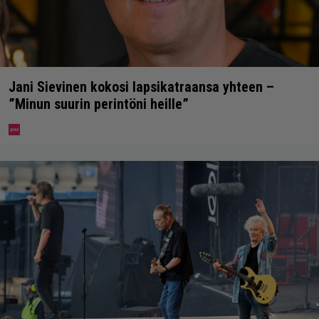
Jani Sievinen kokosi lapsikatraansa yhteen –
”Minun suurin perintöni heille”