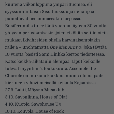
kuutena viikonloppuna ympäri Suomea, eli
syyssunnuntaisin Sisu tuoksuu ja nenänpäät
punoittavat useammassakin torpassa.
Ensiferumilla tulee tänä vuonna täyteen 30 vuotta
yhtyeen perustamisesta, joten eiköhän settiin oteta
mukaan ikivihreiden ohella harvinaisempiakin
ralleja – unohtamatta
One Man Armya
, joka täyttää
10 vuotta, basisti Sami Hinkka kertoo tiedotteessa.
Katso keikka-aikataulu alempaa. Liput keikoille
tulevat myyntiin 5. toukokuuta. Assemble the
Chariots on mukana kaikkina muina iltoina paitsi
kiertueen vihoviimeisellä keikalla Kajaanissa.
27.9. Lahti, Möysän Musaklubi
3.10. Savonlinna, House of Olaf
4.10. Kuopio, Sawohouse Ug
10.10. Kouvola, House of Rock