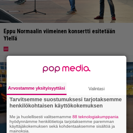
Eppu Normaalin viimeinen konsertti esitetään
Ylellä
Arvostamme yksityisyyttäsi
Valintasi
Tarvitsemme suostumuksesi tarjotaksemme
henkilökohtaisen käyttökokemuksen
Me ja huolellisesti valitsemamme
88 teknologiakumppania
hyödynnämme henkilötietoja tarjotaksemme paremman
käyttäjäkokemuksen sekä kohdentaaksemme sisältöä ja
mainoksia.