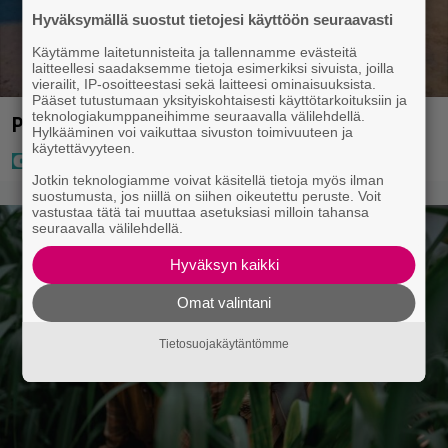
Hyväksymällä suostut tietojesi käyttöön seuraavasti
Käytämme laitetunnisteita ja tallennamme evästeitä
laitteellesi saadaksemme tietoja esimerkiksi sivuista, joilla
vierailit, IP-osoitteestasi sekä laitteesi ominaisuuksista.
Pääset tutustumaan yksityiskohtaisesti käyttötarkoituksiin ja
teknologiakumppaneihimme seuraavalla välilehdellä.
Poliisi teki surullisen löydön Lohjalla
Hylkääminen voi vaikuttaa sivuston toimivuuteen ja
käytettävyyteen.
Jotkin teknologiamme voivat käsitellä tietoja myös ilman
suostumusta, jos niillä on siihen oikeutettu peruste. Voit
vastustaa tätä tai muuttaa asetuksiasi milloin tahansa
seuraavalla välilehdellä.
Hyväksyn kaikki
Omat valintani
Tietosuojakäytäntömme