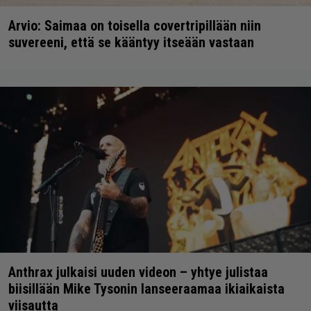
Arvio: Saimaa on toisella covertripillään niin
suvereeni, että se kääntyy itseään vastaan
Anthrax julkaisi uuden videon – yhtye julistaa
biisillään Mike Tysonin lanseeraamaa ikiaikaista
viisautta