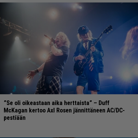
”Se oli oikeastaan aika herttaista” – Duff
McKagan kertoo Axl Rosen jännittäneen AC/DC-
pestiään