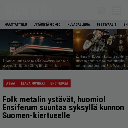
HAASTATTELU
JYTÄKESÄ GO-GO
KUVAGALLERIA
FESTIVAALIT
EN
2.
Guns N’ Rosesin keikalla nähtiin y
1.
Arvio: Saimaa on toisella covertripillään niin
suoraan country-maailman huipulta –
suvereeni, että se kääntyy itseään vastaan
kokoonpano suoriutui Bob Dylanin kl
ASIAA
ELÄVÄ MUSIIKKI
ENSIFERUM
Folk metalin ystävät, huomio!
Ensiferum suuntaa syksyllä kunnon
Suomen-kiertueelle