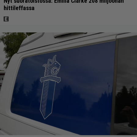
Nyt suoratoistossa: Emilia Clarke 208 miljoonan
hittileffassa