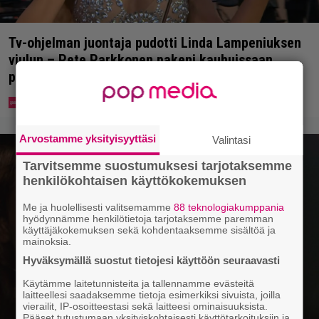
Tv-ohjelman juontaja pudotti Linda Lampeniuksen
viulun – Pete Parkkonen pakeni kauhuissaan
paikalta
Arvostamme yksityisyyttäsi
Valintasi
Tarvitsemme suostumuksesi tarjotaksemme
henkilökohtaisen käyttökokemuksen
Me ja huolellisesti valitsemamme
88 teknologiakumppania
hyödynnämme henkilötietoja tarjotaksemme paremman
käyttäjäkokemuksen sekä kohdentaaksemme sisältöä ja
mainoksia.
Hyväksymällä suostut tietojesi käyttöön seuraavasti
Käytämme laitetunnisteita ja tallennamme evästeitä
laitteellesi saadaksemme tietoja esimerkiksi sivuista, joilla
vierailit, IP-osoitteestasi sekä laitteesi ominaisuuksista.
Pääset tutustumaan yksityiskohtaisesti käyttötarkoituksiin ja