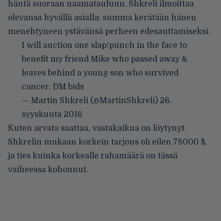
häntä suoraan naamatauluun. Shkreli ilmoittaa
olevansa hyvällä asialla: summa kerätään hänen
menehtyneen ystävänsä perheen edesauttamiseksi.
I will auction one slap/punch in the face to
benefit my friend Mike who passed away &
leaves behind a young son who survived
cancer. DM bids
— Martin Shkreli (@MartinShkreli)
26.
syyskuuta 2016
Kuten arvata saattaa, vastakaikua on löytynyt.
Shkrelin mukaan korkein tarjous oli eilen 78000 $,
ja ties kuinka korkealle rahamäärä on tässä
vaiheessa kohonnut.