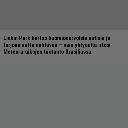
Linkin Park kertoo huomionarvoisia uutisia ja
tarjoaa uutta nähtävää – näin yhtyeeltä irtosi
Meteora-aikojen tuotanto Brasiliassa