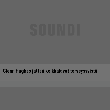
Glenn Hughes jättää keikkalavat terveyssyistä