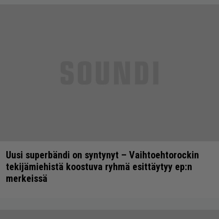
Uusi superbändi on syntynyt – Vaihtoehtorockin
tekijämiehistä koostuva ryhmä esittäytyy ep:n
merkeissä