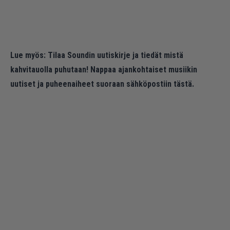
Lue myös:
Tilaa Soundin uutiskirje ja tiedät mistä
kahvitauolla puhutaan! Nappaa ajankohtaiset musiikin
uutiset ja puheenaiheet suoraan sähköpostiin tästä.