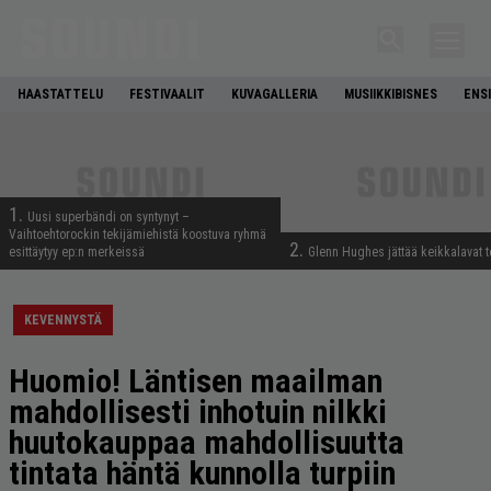
HAASTATTELU
FESTIVAALIT
KUVAGALLERIA
MUSIIKKIBISNES
ENS
1.
Uusi superbändi on syntynyt –
Vaihtoehtorockin tekijämiehistä koostuva ryhmä
2.
esittäytyy ep:n merkeissä
Glenn Hughes jättää keikkalavat t
KEVENNYSTÄ
Huomio! Läntisen maailman
mahdollisesti inhotuin nilkki
huutokauppaa mahdollisuutta
tintata häntä kunnolla turpiin