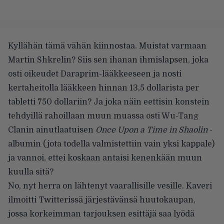
Kyllähän tämä vähän kiinnostaa. Muistat varmaan
Martin Shkrelin? Siis sen ihanan ihmislapsen, joka
osti oikeudet Daraprim-lääkkeeseen ja nosti
kertaheitolla lääkkeen hinnan 13,5 dollarista per
tabletti 750 dollariin? Ja joka näin eettisin konstein
tehdyillä rahoillaan muun muassa osti Wu-Tang
Clanin ainutlaatuisen
Once Upon a Time in Shaolin
-
albumin (jota todella valmistettiin vain yksi kappale)
ja vannoi, ettei koskaan antaisi kenenkään muun
kuulla sitä?
No, nyt herra on lähtenyt vaarallisille vesille. Kaveri
ilmoitti Twitterissä järjestävänsä huutokaupan,
jossa korkeimman tarjouksen esittäjä saa lyödä