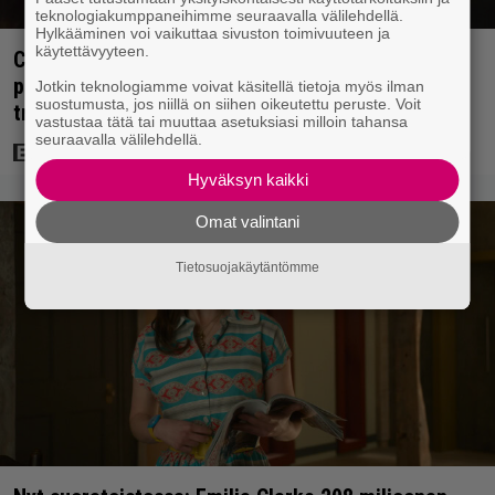
teknologiakumppaneihimme seuraavalla välilehdellä.
Hylkääminen voi vaikuttaa sivuston toimivuuteen ja
käytettävyyteen.
Cape Fear -näyttelijä muisteli Robert De Niron
paneutumista rooliinsa – ”Hän puhui kielillä ja
Jotkin teknologiamme voivat käsitellä tietoja myös ilman
suostumusta, jos niillä on siihen oikeutettu peruste. Voit
trailerissa oli urkuri”
vastustaa tätä tai muuttaa asetuksiasi milloin tahansa
seuraavalla välilehdellä.
Hyväksyn kaikki
Omat valintani
Tietosuojakäytäntömme