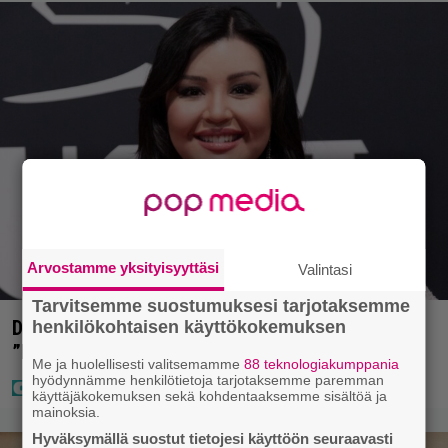
Arvostamme yksityisyyttäsi
Valintasi
Tarvitsemme suostumuksesi tarjotaksemme
Diandra julkaisi upeita kuvia Helsingistä –
henkilökohtaisen käyttökokemuksen
”Puitteet kohdillaan”
Me ja huolellisesti valitsemamme
88 teknologiakumppania
hyödynnämme henkilötietoja tarjotaksemme paremman
käyttäjäkokemuksen sekä kohdentaaksemme sisältöä ja
mainoksia.
Hyväksymällä suostut tietojesi käyttöön seuraavasti