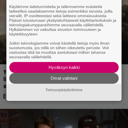
Käytämme laitetunnisteita ja tallennamme evästeitä
laitteellesi saadaksemme tietoja esimerkiksi sivuista, joilla
vierailit, IP-osoitteestasi sekä laitteesi ominaisuuksista.
Pääset tutustumaan yksityiskohtaisesti käyttötarkoituksiin ja
teknologiakumppaneihimme seuraavalla välilehdellä.
Hylkääminen voi vaikuttaa sivuston toimivuuteen ja
käytettävyyteen.
Jotkin teknologiamme voivat käsitellä tietoja myös ilman
suostumusta, jos niillä on siihen oikeutettu peruste. Voit
vastustaa tätä tai muuttaa asetuksiasi milloin tahansa
seuraavalla välilehdellä.
Hyväksyn kaikki
Yöllä tv:ssä: Sotaelokuvan näyttelijät kasvattivat
Omat valintani
lihakset nopeasti erikoisella kikalla – IMDb-
arvosana on 7,6
Tietosuojakäytäntömme