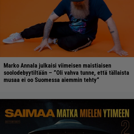
Marko Annala julkaisi viimeisen maistiaisen
soolodebyytiltään – ”Oli vahva tunne, että tällaista
musaa ei oo Suomessa aiemmin tehty”