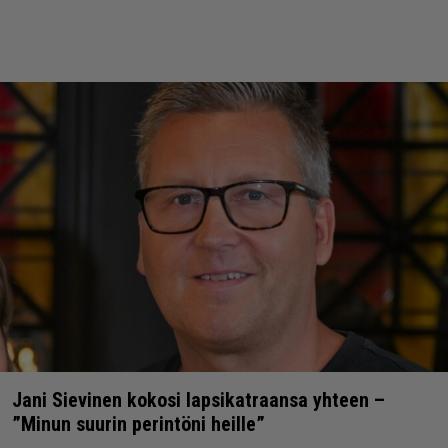
Jani Sievinen kokosi lapsikatraansa yhteen –
”Minun suurin perintöni heille”