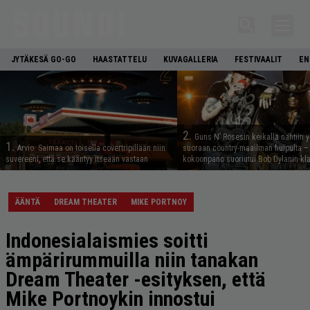
JYTÄKESÄ GO-GO
HAASTATTELU
KUVAGALLERIA
FESTIVAALIT
EN
2.
Guns N’ Rosesin keikalla nähtiin y
1.
Arvio: Saimaa on toisella covertripillään niin
suoraan country-maailman huipulta –
suvereeni, että se kääntyy itseään vastaan
kokoonpano suoriutui Bob Dylanin kl
ÄÄNTÄ
DREAM THEATER
MIKE PORTNOY
Indonesialaismies soitti
ämpärirummuilla niin tanakan
Dream Theater -esityksen, että
Mike Portnoykin innostui