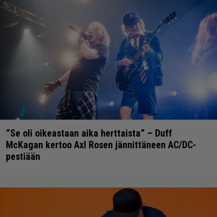
”Se oli oikeastaan aika herttaista” – Duff
McKagan kertoo Axl Rosen jännittäneen AC/DC-
pestiään