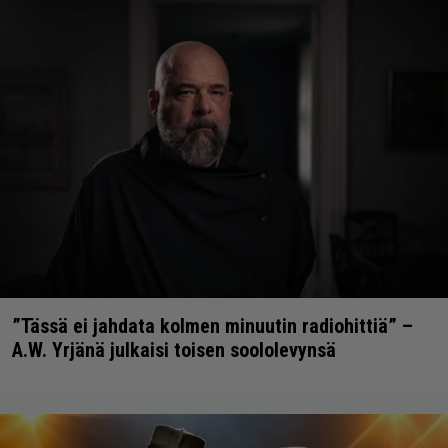
”Tässä ei jahdata kolmen minuutin radiohittiä” –
A.W. Yrjänä julkaisi toisen soololevynsä