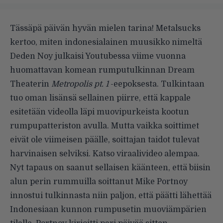
Tässäpä päivän hyvän mielen tarina!
Metalsucks
kertoo, miten indonesialainen muusikko nimeltä
Deden Noy julkaisi Youtubessa viime vuonna
huomattavan komean rumputulkinnan Dream
Theaterin
Metropolis pt. 1
-eepoksesta. Tulkintaan
tuo oman lisänsä sellainen piirre, että kappale
esitetään videolla läpi muovipurkeista kootun
rumpupatteriston avulla. Mutta vaikka soittimet
eivät ole viimeisen päälle, soittajan taidot tulevat
harvinaisen selviksi. Katso viraalivideo alempaa.
Nyt tapaus on saanut sellaisen käänteen, että biisin
alun perin rummuilla soittanut Mike Portnoy
innostui tulkinnasta niin paljon, että päätti lähettää
Indonesiaan kunnon rumpusetin muoviämpärien