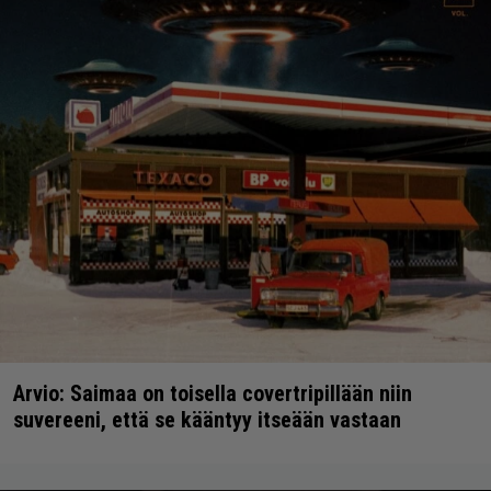
Arvio: Saimaa on toisella covertripillään niin
suvereeni, että se kääntyy itseään vastaan