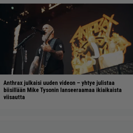
Anthrax julkaisi uuden videon – yhtye julistaa
biisillään Mike Tysonin lanseeraamaa ikiaikaista
viisautta