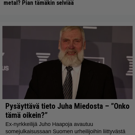
metal? Pian tämäkin selviää