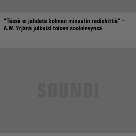
”Tässä ei jahdata kolmen minuutin radiohittiä” –
A.W. Yrjänä julkaisi toisen soololevynsä