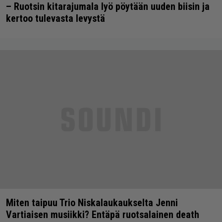
– Ruotsin kitarajumala lyö pöytään uuden biisin ja
kertoo tulevasta levystä
Miten taipuu Trio Niskalaukaukselta Jenni
Vartiaisen musiikki? Entäpä ruotsalainen death