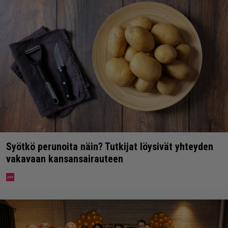
Syötkö perunoita näin? Tutkijat löysivät yhteyden
vakavaan kansansairauteen