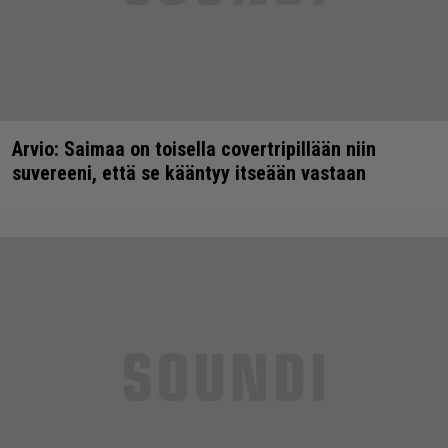
Arvio: Saimaa on toisella covertripillään niin
suvereeni, että se kääntyy itseään vastaan