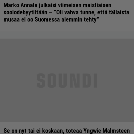
Marko Annala julkaisi viimeisen maistiaisen
soolodebyytiltään – ”Oli vahva tunne, että tällaista
musaa ei oo Suomessa aiemmin tehty”
Se on nyt tai ei koskaan, toteaa Yngwie Malmsteen