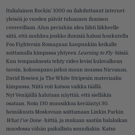
Italialainen Rockin’ 1000 on ilahduttanut internet-
yleisöä jo vuoden päivät tuhannen ihmisen
covereillaan. Alun perinhän idea lähti liikkeelle
siitä, että muhkea joukko ihmisiä halusi houkutella
Foo Fightersin Romagnan kaupunkiin keikalle
soittamalla kimpassa yhtyeen
Learning to Fly
-biisiä.
Kun tempauksesta tehty video levisi kulovalkean
tavoin, kokoonpano jatkoi muun muassa Nirvanan,
David Bowien ja The White Stripesin materiaalin
kimpussa. Niitä voit katsoa vaikka
täällä
.
Nyt Venäjällä halutaan näyttää, että sielläkin
osataan. Noin 130 muusikkoa kerääntyi 30.
heinäkuuta Moskovaan soittamaan Linkin Parkin
What I’ve Done
-hittiä, ja mukaan saatiin balalaikan
muodossa vähän paikallista soundiakin. Katso