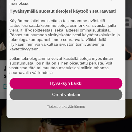
mainoksia.
Hyväksymällä suostut tietojesi käyttöön seuraavasti
Käytämme laitetunnisteita ja tallennamme evästeitä
laitteellesi saadaksemme tietoja esimerkiksi sivuista, joilla
vierailit, IP-osoitteestasi sekä laitteesi ominaisuuksista.
Pääset tutustumaan yksityiskohtaisesti käyttötarkoituksiin ja
teknologiakumppaneihimme seuraavalla välilehdellä.
Hylkääminen voi vaikuttaa sivuston toimivuuteen ja
käytettävyyteen.
Jotkin teknologiamme voivat käsitellä tietoja myös ilman
suostumusta, jos niillä on siihen oikeutettu peruste. Voit
Jani Sieviseltä harvinainen kuva – ”Kaikki lapset
vastustaa tätä tai muuttaa asetuksiasi milloin tahansa
seuraavalla välilehdellä.
samaan aikaan”
Hyväksyn kaikki
Omat valintani
Tietosuojakäytäntömme