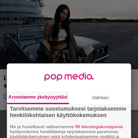
Laulaja Mirellan rantakuvat ovat täynnä lomaa,
aurinkoa ja iloa
Arvostamme yksityisyyttäsi
Valintasi
Tarvitsemme suostumuksesi tarjotaksemme
henkilökohtaisen käyttökokemuksen
Me ja huolellisesti valitsemamme
88 teknologiakumppania
hyödynnämme henkilötietoja tarjotaksemme paremman
käyttäjäkokemuksen sekä kohdentaaksemme sisältöä ja