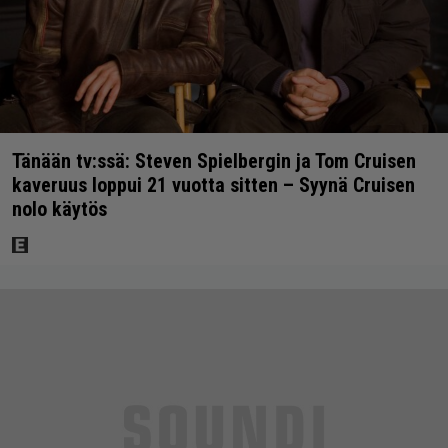
Tänään tv:ssä: Steven Spielbergin ja Tom Cruisen
kaveruus loppui 21 vuotta sitten – Syynä Cruisen
nolo käytös