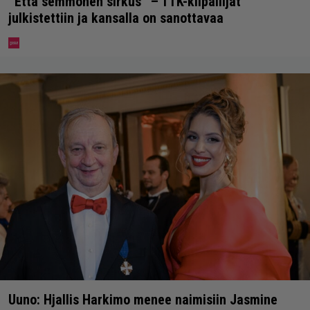
”Että semmonen sirkus” – TTK-kilpailijat
julkistettiin ja kansalla on sanottavaa
Uuno: Hjallis Harkimo menee naimisiin Jasmine