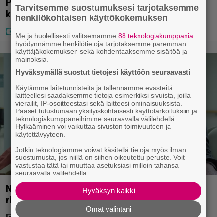
Poliisilla tehovalvonta – tästä kysymys ja näin
Tarvitsemme suostumuksesi tarjotaksemme
kauan kestää
henkilökohtaisen käyttökokemuksen
Me ja huolellisesti valitsemamme
88 teknologiakumppania
hyödynnämme henkilötietoja tarjotaksemme paremman
käyttäjäkokemuksen sekä kohdentaaksemme sisältöä ja
mainoksia.
Hyväksymällä suostut tietojesi käyttöön seuraavasti
Käytämme laitetunnisteita ja tallennamme evästeitä
laitteellesi saadaksemme tietoja esimerkiksi sivuista, joilla
vierailit, IP-osoitteestasi sekä laitteesi ominaisuuksista.
Pääset tutustumaan yksityiskohtaisesti käyttötarkoituksiin ja
teknologiakumppaneihimme seuraavalla välilehdellä.
Hylkääminen voi vaikuttaa sivuston toimivuuteen ja
käytettävyyteen.
Jotkin teknologiamme voivat käsitellä tietoja myös ilman
suostumusta, jos niillä on siihen oikeutettu peruste. Voit
vastustaa tätä tai muuttaa asetuksiasi milloin tahansa
seuraavalla välilehdellä.
Nyt Netflixissä: Yksi viime vuosien parhaista
Hyväksyn kaikki
rikossarjoista – IMDB-arvio 8,8
Omat valintani