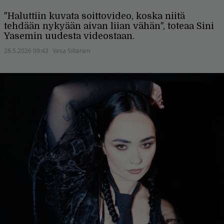
"Haluttiin kuvata soittovideo, koska niitä
tehdään nykyään aivan liian vähän", toteaa Sini
Yasemin uudesta videostaan.
28.5.2026 09:43
Vesa Siltanen