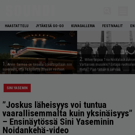
HAASTATTELU
JYTÄKESÄ GO-GO
KUVAGALLERIA
FESTIVAALIT
EN
2.
Miten taipuu Trio Niskalaukaukse
1.
Arvio: Saimaa on toisella covertripillään niin
Vartiaisen musiikki? Entäpä ruotsala
suvereeni, että se kääntyy itseään vastaan
metal? Pian tämäkin selviää
SINI YASEMIN
”Joskus läheisyys voi tuntua
vaarallisemmalta kuin yksinäisyys”
– Ensinäytössä Sini Yaseminin
Noidankehä-video