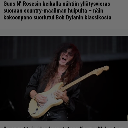
Guns N’ Rosesin keikalla nähtiin yllätysvieras
suoraan country-maailman huipulta – näin
kokoonpano suoriutui Bob Dylanin klassikosta