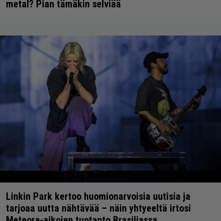
metal? Pian tämäkin selviää
Linkin Park kertoo huomionarvoisia uutisia ja
tarjoaa uutta nähtävää – näin yhtyeeltä irtosi
Meteora-aikojen tuotanto Brasiliassa