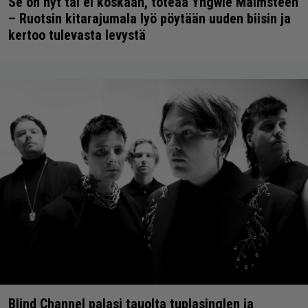
Se on nyt tai ei koskaan, toteaa Yngwie Malmsteen
– Ruotsin kitarajumala lyö pöytään uuden biisin ja
kertoo tulevasta levystä
Blind Channel palasi tauolta tuplasinglen ja