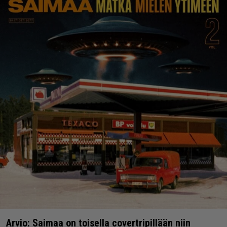
Arvio: Saimaa on toisella covertripillään niin