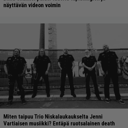
näyttävän videon voimin
Miten taipuu Trio Niskalaukaukselta Jenni
Vartiaisen musiikki? Entäpä ruotsalainen death