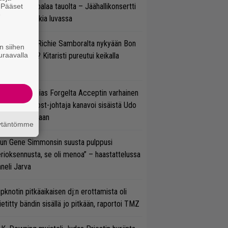
ind Channel palaa tauolta – Jäähallikonsertti
. Pääset
e
 uutta musiikkia luvassa
ten sujuvat Richie Samboralta nykyään Bon
n siihen
uraavalla
vi -hommat? Kitaristi pureutui keikalla
nhaan hittiin
in sujuu Tobias Forgelta Acceptin varhainen
otanto – Ghost-johtaja kanavoi sisäistä Udo
rkschneideriaan
äytäntömme
un Gene Simmonsin suusta pulppusi
rioksennusta, se oli menoa” – haastattelussa
neli Jarva
ipknotin pitkäaikaisen dj:n erottamista oli
etitty bändin sisällä jo pitkään, raportoi TMZ