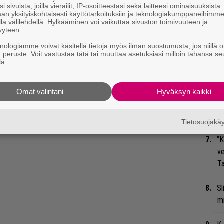
Bl
i sivuista, joilla vierailit, IP-osoitteestasi sekä laitteesi ominaisuuksista
an yksityiskohtaisesti käyttötarkoituksiin ja teknologiakumppaneihimm
ja
la välilehdellä. Hylkääminen voi vaikuttaa sivuston toimivuuteen ja
tat lasketaan myytyjen singlejen, radiosoittojen
yyteen.
Mi
ntelujen perusteella. Eniten top 40 -hittejä
knologiamme voivat käsitellä tietoja myös ilman suostumusta, jos niillä o
u peruste. Voit vastustaa tätä tai muuttaa asetuksiasi milloin tahansa se
Jo
n.
lä.
va
 artistien kymmenen kärki näyttää
Nä
Omat valintani
Hyväksyn kaikki
tu
Di
Tietosuojak
”K
ve
Ta
Sl
mi