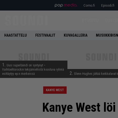
Como.fi
Episodi.fi
ETUSIVU
UUTIS
HAASTATTELU
FESTIVAALIT
KUVAGALLERIA
MUSIIKKIBIS
1.
Uusi superbändi on syntynyt –
Vaihtoehtorockin tekijämiehistä koostuva ryhmä
2.
esittäytyy ep:n merkeissä
Glenn Hughes jättää keikkalavat t
KANYE WEST
Kanye West löi