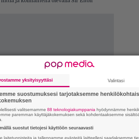
 hittiä ja kolmantena olevalla Sir Elton
Uu
vostamme yksityisyyttäsi
Valintasi
Va
ry
semme suostumuksesi tarjotaksemme henkilökohtai
ökokemuksen
Gl
lellisesti valitsemamme
88 teknologiakumppania
hyödynnämme henkilö
semme paremman käyttäjäkokemuksen sekä kohdentaaksemme sisältöä
a.
We
t
ällä suostut tietojesi käyttöön seuraavasti
laitetunnisteita ja tallennamme evästeitä laitteellesi saadaksemme tie