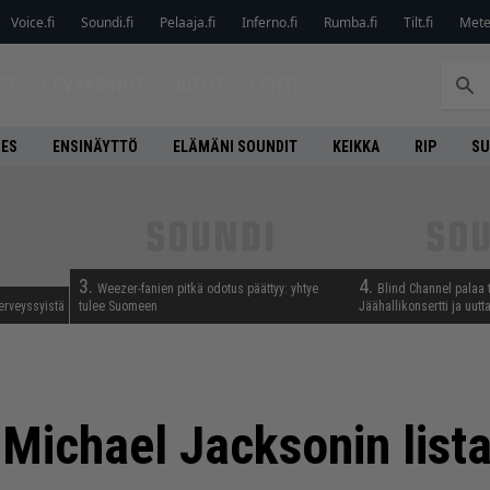
Voice.fi
Soundi.fi
Pelaaja.fi
Inferno.fi
Rumba.fi
Tilt.fi
Metel
ET
LEVYARVIOT
JUTUT
LEHTI
NES
ENSINÄYTTÖ
ELÄMÄNI SOUNDIT
KEIKKA
RIP
SU
3.
4.
Weezer-fanien pitkä odotus päättyy: yhtye
Blind Channel palaa 
erveyssyistä
tulee Suomeen
Jäähallikonsertti ja uut
 Michael Jacksonin lis