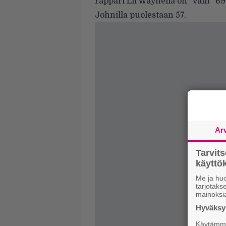
räppäri Lil Waynella on ”vain” 69
Johnilla puolestaan 57.
Ar
Tarvit
käytt
Me ja huo
tarjotak
mainoksi
Hyväksym
Käytämme 