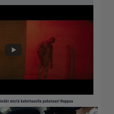
 tiedät mistä kahvitauolla puhutaan! Nappaa
eenaiheet suoraan sähköpostiin tästä.