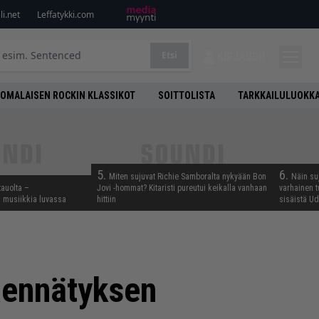
i.net
Leffatykki.com
Etsi
KIRJAUDU
OMALAISEN ROCKIN KLASSIKOT
SOITTOLISTA
TARKKAILULUOKK
5.
6.
Miten sujuvat Richie Samboralta nykyään Bon
Näin su
tauolta –
Jovi -hommat? Kitaristi pureutui keikalla vanhaan
varhainen t
ta musiikkia luvassa
hittiin
sisäistä U
taennätyksen