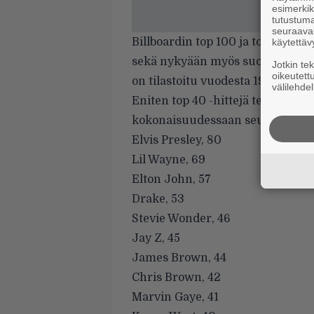
esimerkiks
tutustuma
seuraaval
Billboardin top 100 ja top 40 -lis
käytettäv
sekä nykyään myös suoratoistokuu
Jotkin te
oikeutett
on tilastoitu vuodesta 1958 alkae
välilehdel
Eniten top 40 -hittejä tehneiden
kokonaisuudessaan seuraavalta:
Elvis Presley, 80
Lil Wayne, 69
Elton John, 57
Drake, 53
Stevie Wonder, 46
Jay Z, 45
James Brown, 44
Chris Brown, 42
Marvin Gaye, 41