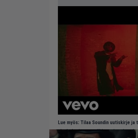
Lue myös:
Tilaa Soundin uutiskirje ja
ajankohtaiset musiikin uutiset ja puh