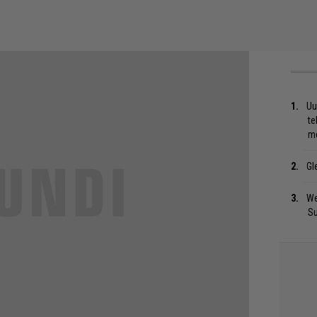
Uu
te
me
Gl
We
S