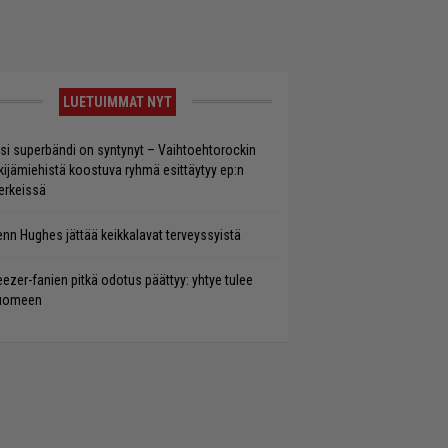
LUETUIMMAT NYT
si superbändi on syntynyt – Vaihtoehtorockin
kijämiehistä koostuva ryhmä esittäytyy ep:n
rkeissä
enn Hughes jättää keikkalavat terveyssyistä
ezer-fanien pitkä odotus päättyy: yhtye tulee
uomeen