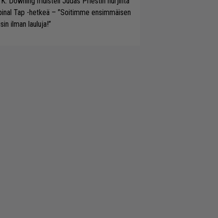
 K. Downing muisteli Judas Priestin hurjinta
pinal Tap -hetkeä – ”Soitimme ensimmäisen
isin ilman lauluja!”