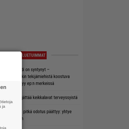
LUETUIMMAT
si superbändi on syntynyt –
ihtoehtorockin tekijämiehistä koostuva
hmä esittäytyy ep:n merkeissä
sen
enn Hughes jättää keikkalavat terveyssyistä
tietoja
 ja
ezer-fanien pitkä odotus päättyy: yhtye
ulee Suomeen
toja