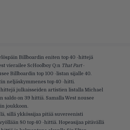
ylöspäin
Billboardin
eniten top 40 -hittejä
West vierailee ScHoolboy Q:n
That Part
-
usee Billboardin top 100 -listan sijalle 40.
in neljäskymmenes top 40 -hitti.
hittejä julkaisseiden artistien listalla Michael
en saldo on 39 hittiä. Samalla West nousee
n joukkoon.
, sillä ykkössijaa pitää suvereenisti
 vyöllään 80 top 40 -hittiä. Hopeasijaa pitävällä