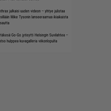
thrax julkaisi uuden videon – yhtye julistaa
isillään Mike Tysonin lanseeraamaa ikiaikaista
isautta
täkesä Go-Go jytisytti Helsingin Suvilahtea –
tso hulppea kuvagalleria viikonlopulta