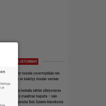
LUETUIMMAT
sen
vio: Saimaa on toisella covertripillään niin
vereeni, että se kääntyy itseään vastaan
tietoja
 ja
ns N’ Rosesin keikalla nähtiin yllätysvieras
oraan country-maailman huipulta – näin
koonpano suoriutui Bob Dylanin klassikosta
toja