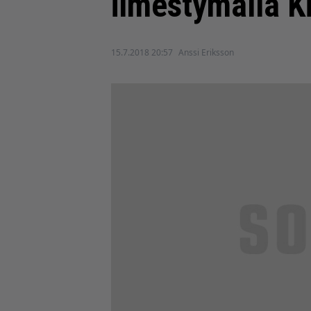
ilmestymällä Ki
15.7.2018 20:57
Anssi Eriksson