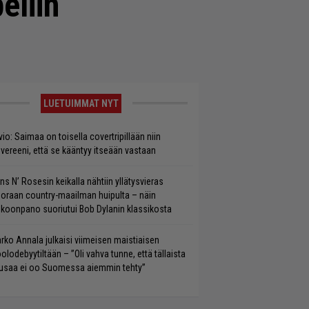
eliin
LUETUIMMAT NYT
vio: Saimaa on toisella covertripillään niin
vereeni, että se kääntyy itseään vastaan
ns N’ Rosesin keikalla nähtiin yllätysvieras
oraan country-maailman huipulta – näin
koonpano suoriutui Bob Dylanin klassikosta
rko Annala julkaisi viimeisen maistiaisen
olodebyytiltään – ”Oli vahva tunne, että tällaista
saa ei oo Suomessa aiemmin tehty”