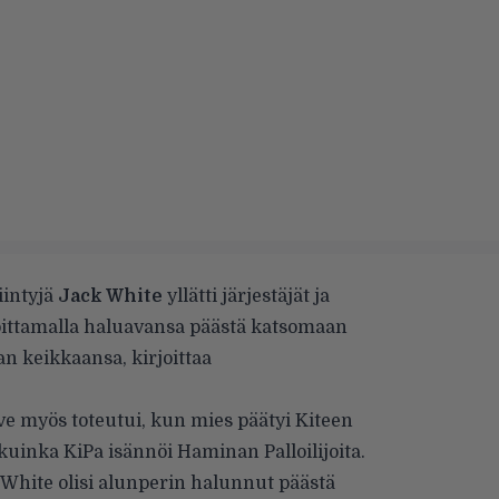
iintyjä
Jack White
yllätti järjestäjät ja
oittamalla haluavansa päästä katsomaan
an keikkaansa, kirjoittaa
ve myös toteutui, kun mies päätyi Kiteen
kuinka KiPa isännöi Haminan Palloilijoita.
 White olisi alunperin halunnut päästä