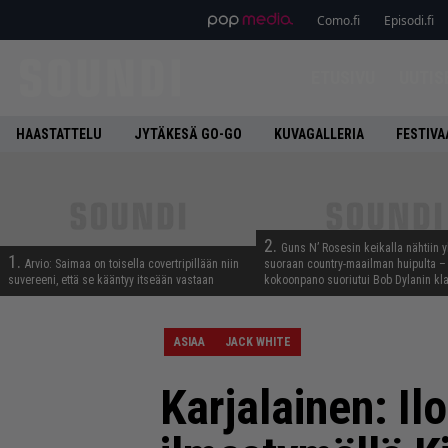
Como.fi
Episodi.fi
ETUSIVU
UUTIS
HAASTATTELU
JYTÄKESÄ GO-GO
KUVAGALLERIA
FESTIVA
2.
Guns N’ Rosesin keikalla nähtiin y
1.
Arvio: Saimaa on toisella covertripillään niin
suoraan country-maailman huipulta –
suvereeni, että se kääntyy itseään vastaan
kokoonpano suoriutui Bob Dylanin kl
ASIAA
JACK WHITE
Karjalainen: Il