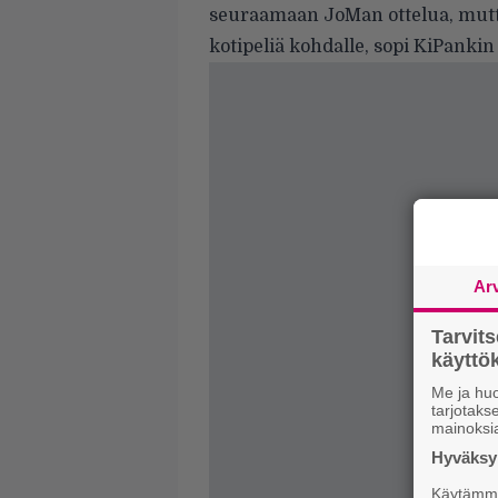
seuraamaan JoMan ottelua, mutt
kotipeliä kohdalle, sopi KiPankin 
Ar
Tarvit
käytt
Me ja huo
tarjotak
mainoksi
Hyväksym
Käytämme 