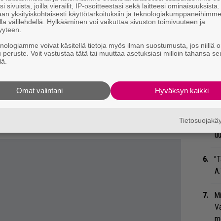
i sivuista, joilla vierailit, IP-osoitteestasi sekä laitteesi ominaisuuksista
an yksityiskohtaisesti käyttötarkoituksiin ja teknologiakumppaneihimm
Ma
la välilehdellä. Hylkääminen voi vaikuttaa sivuston toimivuuteen ja
so
yyteen.
n paikan päällä kokonaan. KiPa voitti ottelun
tä
knologiamme voivat käsitellä tietoja myös ilman suostumusta, jos niillä o
eeksi jaksoin 2–1 (5–2, 3–6, 0–0, 6–5).
u peruste. Voit vastustaa tätä tai muuttaa asetuksiasi milloin tahansa se
lä.
nssaan siinä jutella, mutta totta kai hyvin
”S
M
in, että peukun hän nosti todella korkealle”,
A
a
Seppo
Omat valintani
Hyväksyn kaikki
aatuista vierailua.
Se
s pääsi nauttimaan tunnelman lisäksi myös
Tietosuojak
Ma
uu
”T
A.
Mi
Va
me