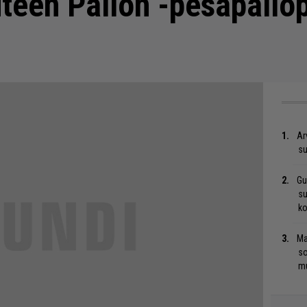
teen Pallon -pesäpallop
Ar
su
Gu
su
ko
Ma
so
mu