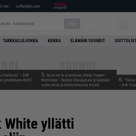
i.net
Leffatykki.com
Etsi
KIRJAUDU
TARKKAILULUOKKA
KEIKKA
ELÄMÄNI SOUNDIT
SOITTOLIS
5.
ka herttaista” – Duff
Se on nyt tai ei koskaan, toteaa Yngwie
6.
n jännittäneen AC/DC-
Malmsteen – Ruotsin kitarajumala lyö pöytään
”Tässä 
uuden biisin ja kertoo tulevasta levystä
– A.W. Yrjä
 White yllätti