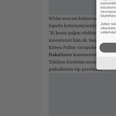
esimerkiks
tutustuma
seuraaval
käytettäv
White seurasi kolmetuntisen peli
Jotkin te
lopulta kotiutuslyöntikisan päätt
oikeutett
välilehdel
”Ei kovin paljon ehditty hänen ka
innostunut hän oli. Sanotaanko nä
Kiteen Pallon varapuheenjohtaj
Hakulinen
kommentoi harvinaisl
Tokihan kuuluisa muusikkoviera
paikallisista vip-pavelusta.