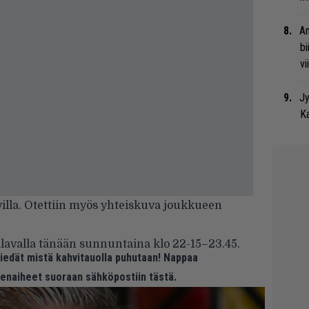
An
bi
vi
Jy
Ka
illa. Otettiin myös yhteiskuva joukkueen
älavalla tänään sunnuntaina klo 22-15–23.45.
 tiedät mistä kahvitauolla puhutaan! Nappaa
eenaiheet suoraan sähköpostiin tästä.