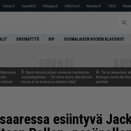
Voice.fi
Soundi.fi
Pelaaja.fi
Inferno.fi
Rumba.fi
Tilt.fi
Metel
ET
LEVYARVIOT
JUTUT
LEHTI
ALIT
ENSINÄYTTÖ
RIP
SUOMALAISEN ROCKIN KLASSIKOT
3.
4.
llätysvieras
Marko Annala julkaisi viimeisen maistiaisen
”Se oli oikeastaan ai
 näin
soolodebyytiltään – ”Oli vahva tunne, että tällaista
McKagan kertoo Axl Rose
assikosta
musaa ei oo Suomessa aiemmin tehty”
pestiään
osaaressa esiintyvä Jack