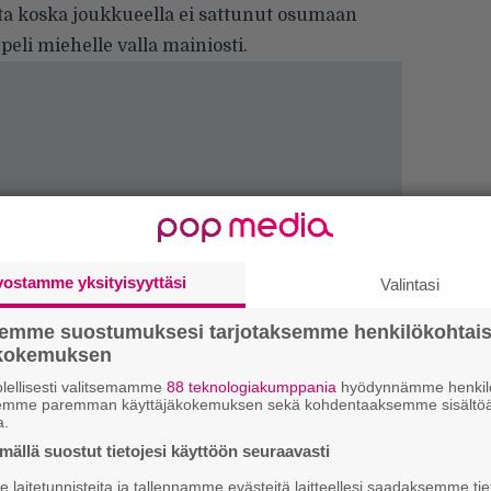
a koska joukkueella ei sattunut osumaan
peli miehelle valla mainiosti.
vostamme yksityisyyttäsi
Valintasi
semme suostumuksesi tarjotaksemme henkilökohtai
Ar
ökokemuksen
su
lellisesti valitsemamme
88 teknologiakumppania
hyödynnämme henkilö
semme paremman käyttäjäkokemuksen sekä kohdentaaksemme sisältöä
Gu
a.
su
ällä suostut tietojesi käyttöön seuraavasti
ko
laitetunnisteita ja tallennamme evästeitä laitteellesi saadaksemme tie