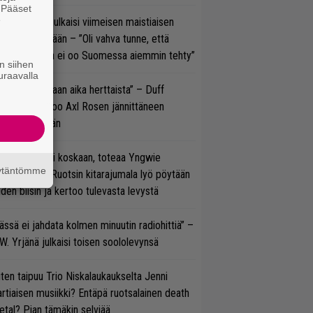
. Pääset
e
rko Annala julkaisi viimeisen maistiaisen
olodebyytiltään – ”Oli vahva tunne, että
llaista musaa ei oo Suomessa aiemmin tehty”
n siihen
uraavalla
e oli oikeastaan aika herttaista” – Duff
cKagan kertoo Axl Rosen jännittäneen
C/DC-pestiään
 on nyt tai ei koskaan, toteaa Yngwie
äytäntömme
lmsteen – Ruotsin kitarajumala lyö pöytään
den biisin ja kertoo tulevasta levystä
ässä ei jahdata kolmen minuutin radiohittiä” –
W. Yrjänä julkaisi toisen soololevynsä
ten taipuu Trio Niskalaukaukselta Jenni
rtiaisen musiikki? Entäpä ruotsalainen death
tal? Pian tämäkin selviää