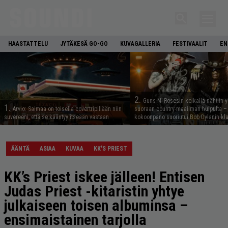
HAASTATTELU
JYTÄKESÄ GO-GO
KUVAGALLERIA
FESTIVAALIT
EN
2.
Guns N’ Rosesin keikalla nähtiin y
1.
Arvio: Saimaa on toisella covertripillään niin
suoraan country-maailman huipulta –
suvereeni, että se kääntyy itseään vastaan
kokoonpano suoriutui Bob Dylanin kl
ÄÄNTÄ
ASIAA
KUVAA
KK'S PRIEST
KK’s Priest iskee jälleen! Entisen
Judas Priest -kitaristin yhtye
julkaiseen toisen albuminsa –
ensimaistainen tarjolla