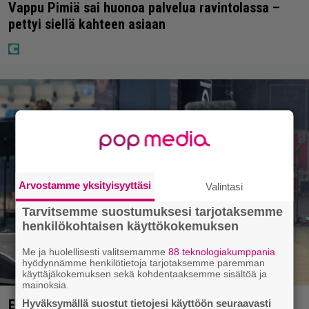
Vappu Pimiä sai huonoa palvelua ravintolassa –
pettyi siellä kahteen asiaan
Arvostamme yksityisyyttäsi
Valintasi
Tarvitsemme suostumuksesi tarjotaksemme
henkilökohtaisen käyttökokemuksen
Me ja huolellisesti valitsemamme
88 teknologiakumppania
hyödynnämme henkilötietoja tarjotaksemme paremman
käyttäjäkokemuksen sekä kohdentaaksemme sisältöä ja
mainoksia.
Eppu Normaalin viimeinen konsertti esitetään
Hyväksymällä suostut tietojesi käyttöön seuraavasti