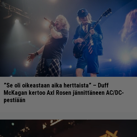
”Se oli oikeastaan aika herttaista” – Duff
McKagan kertoo Axl Rosen jännittäneen AC/DC-
pestiään