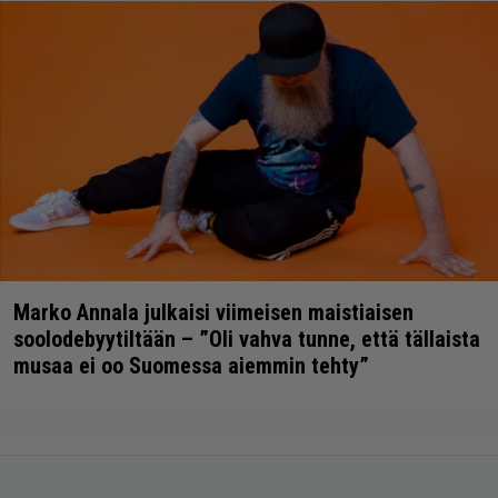
Marko Annala julkaisi viimeisen maistiaisen
soolodebyytiltään – ”Oli vahva tunne, että tällaista
musaa ei oo Suomessa aiemmin tehty”