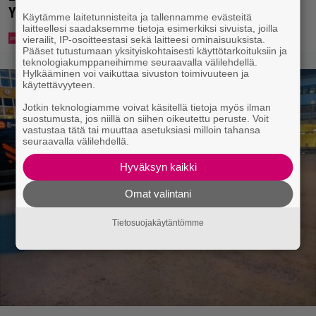
Ylellä
Käytämme laitetunnisteita ja tallennamme evästeitä
laitteellesi saadaksemme tietoja esimerkiksi sivuista, joilla
vierailit, IP-osoitteestasi sekä laitteesi ominaisuuksista.
Pääset tutustumaan yksityiskohtaisesti käyttötarkoituksiin ja
teknologiakumppaneihimme seuraavalla välilehdellä.
Hylkääminen voi vaikuttaa sivuston toimivuuteen ja
käytettävyyteen.
Jotkin teknologiamme voivat käsitellä tietoja myös ilman
suostumusta, jos niillä on siihen oikeutettu peruste. Voit
vastustaa tätä tai muuttaa asetuksiasi milloin tahansa
seuraavalla välilehdellä.
Hyväksyn kaikki
Omat valintani
Tietosuojakäytäntömme