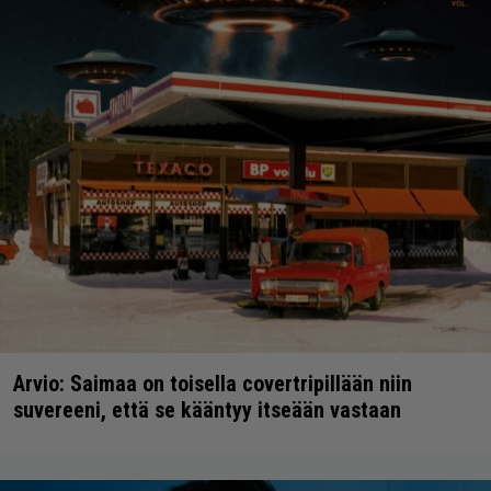
Arvio: Saimaa on toisella covertripillään niin
suvereeni, että se kääntyy itseään vastaan