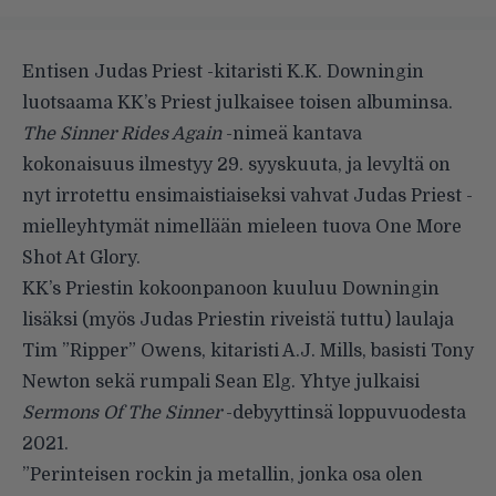
Entisen Judas Priest -kitaristi K.K. Downingin
luotsaama KK’s Priest julkaisee toisen albuminsa.
The Sinner Rides Again
-nimeä kantava
kokonaisuus ilmestyy 29. syyskuuta, ja levyltä on
nyt irrotettu ensimaistiaiseksi vahvat Judas Priest -
mielleyhtymät nimellään mieleen tuova One More
Shot At Glory.
KK’s Priestin kokoonpanoon kuuluu Downingin
lisäksi (myös Judas Priestin riveistä tuttu) laulaja
Tim ”Ripper” Owens, kitaristi A.J. Mills, basisti Tony
Newton sekä rumpali Sean Elg. Yhtye julkaisi
Sermons Of The Sinner
-debyyttinsä loppuvuodesta
2021.
”Perinteisen rockin ja metallin, jonka osa olen