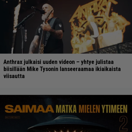
Anthrax julkaisi uuden videon – yhtye julistaa
biisillään Mike Tysonin lanseeraamaa ikiaikaista
viisautta