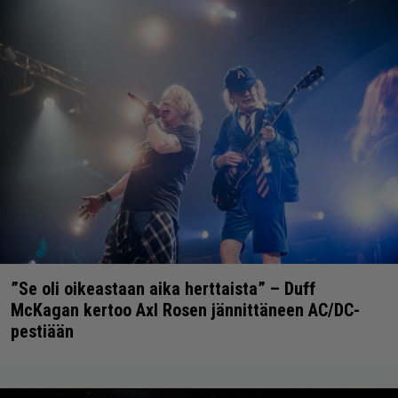
”Se oli oikeastaan aika herttaista” – Duff
McKagan kertoo Axl Rosen jännittäneen AC/DC-
pestiään