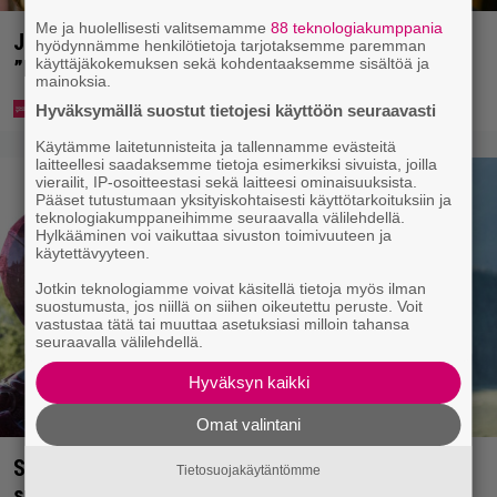
Me ja huolellisesti valitsemamme
88 teknologiakumppania
Jani Sievinen kokosi lapsikatraansa yhteen –
hyödynnämme henkilötietoja tarjotaksemme paremman
käyttäjäkokemuksen sekä kohdentaaksemme sisältöä ja
”Minun suurin perintöni heille”
mainoksia.
Hyväksymällä suostut tietojesi käyttöön seuraavasti
Käytämme laitetunnisteita ja tallennamme evästeitä
laitteellesi saadaksemme tietoja esimerkiksi sivuista, joilla
vierailit, IP-osoitteestasi sekä laitteesi ominaisuuksista.
Pääset tutustumaan yksityiskohtaisesti käyttötarkoituksiin ja
teknologiakumppaneihimme seuraavalla välilehdellä.
Hylkääminen voi vaikuttaa sivuston toimivuuteen ja
käytettävyyteen.
Jotkin teknologiamme voivat käsitellä tietoja myös ilman
suostumusta, jos niillä on siihen oikeutettu peruste. Voit
vastustaa tätä tai muuttaa asetuksiasi milloin tahansa
seuraavalla välilehdellä.
Hyväksyn kaikki
Omat valintani
Scifihetki: Ilmaiskatselussa 100 miljoonan dollarin
Tietosuojakäytäntömme
supersankarielokuva – sai Suomessa 4017