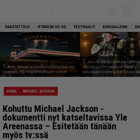
HAASTATTELU
JYTÄKESÄ GO-GO
FESTIVAALIT
KUVAGALLERIA
EN
2.
Guns N’ Rosesin keikalla nähtiin y
1.
Arvio: Saimaa on toisella covertripillään niin
suoraan country-maailman huipulta –
suvereeni, että se kääntyy itseään vastaan
kokoonpano suoriutui Bob Dylanin kl
ASIAA
MICHAEL JACKSON
Kohuttu Michael Jackson -
dokumentti nyt katseltavissa Yle
Areenassa – Esitetään tänään
myös tv:ssä