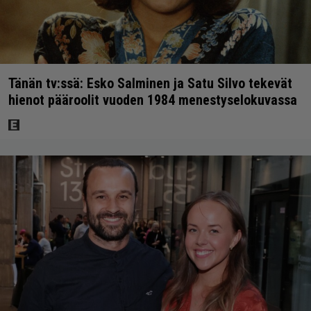
Tänän tv:ssä: Esko Salminen ja Satu Silvo tekevät
hienot pääroolit vuoden 1984 menestyselokuvassa