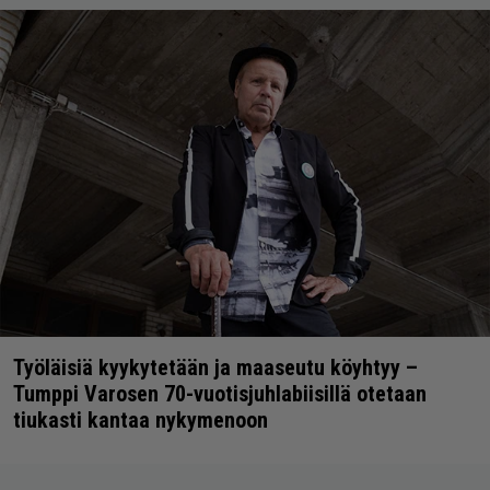
Työläisiä kyykytetään ja maaseutu köyhtyy –
Tumppi Varosen 70-vuotisjuhlabiisillä otetaan
tiukasti kantaa nykymenoon