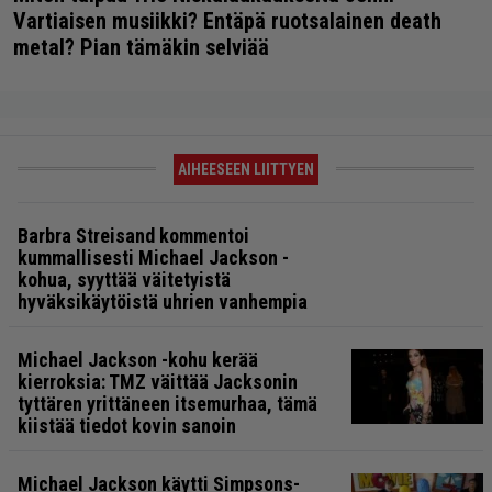
Vartiaisen musiikki? Entäpä ruotsalainen death
metal? Pian tämäkin selviää
AIHEESEEN LIITTYEN
Barbra Streisand kommentoi
kummallisesti Michael Jackson -
kohua, syyttää väitetyistä
hyväksikäytöistä uhrien vanhempia
Michael Jackson -kohu kerää
kierroksia: TMZ väittää Jacksonin
tyttären yrittäneen itsemurhaa, tämä
kiistää tiedot kovin sanoin
Michael Jackson käytti Simpsons-