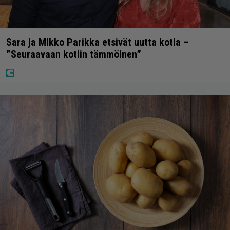
Sara ja Mikko Parikka etsivät uutta kotia –
”Seuraavaan kotiin tämmöinen”