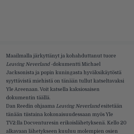
Maailmalla järkyttänyt ja kohahduttanut tuore
Leaving Neverland
-dokumentti Michael
Jacksonista ja popin kuningasta hyväksikäytöstä
syyttävistä miehistä on tänään tullut katseltavaksi
Yle Areenaan. Voit katsella kaksiosaisen
dokumentin
täällä
.
Dan Reedin ohjaama
Leaving Neverland
esitetään
tänään tiistaina kokonaisuudessaan myös Yle
TV2:lla
Docventuresin erikoislähetyksenä
. Kello 20
alkavaan lähetykseen kuuluu molempien osien