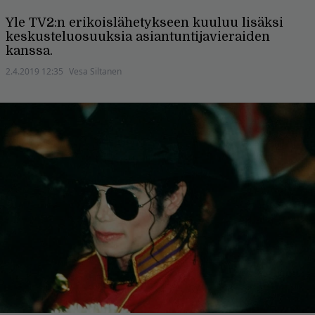
Yle TV2:n erikoislähetykseen kuuluu lisäksi
keskusteluosuuksia asiantuntijavieraiden
kanssa.
2.4.2019 12:35
Vesa Siltanen