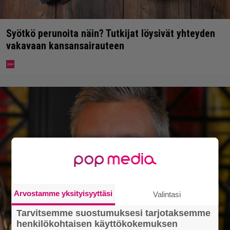
Syötkö perunoita näin? Tutkijat löysivät yhteyden
vakavaan kansansairauteen
Arvostamme yksityisyyttäsi
Valintasi
Tarvitsemme suostumuksesi tarjotaksemme
henkilökohtaisen käyttökokemuksen