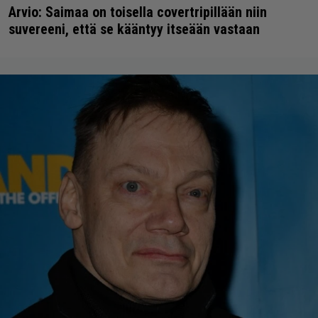
Arvio: Saimaa on toisella covertripillään niin
suvereeni, että se kääntyy itseään vastaan