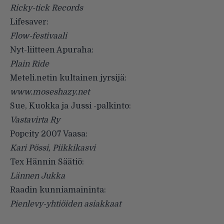
Ricky-tick Records
Lifesaver:
Flow-festivaali
Nyt-liitteen Apuraha:
Plain Ride
Meteli.netin kultainen jyrsijä:
www.moseshazy.net
Sue, Kuokka ja Jussi -palkinto:
Vastavirta Ry
Popcity 2007 Vaasa:
Kari Pössi, Piikkikasvi
Tex Hännin Säätiö:
Lännen Jukka
Raadin kunniamaininta:
Pienlevy-yhtiöiden asiakkaat