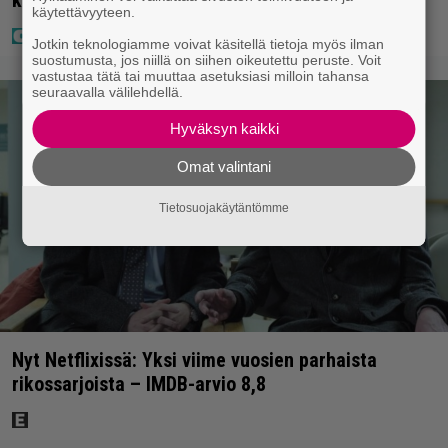
käytettävyyteen.
Jotkin teknologiamme voivat käsitellä tietoja myös ilman
suostumusta, jos niillä on siihen oikeutettu peruste. Voit
vastustaa tätä tai muuttaa asetuksiasi milloin tahansa
seuraavalla välilehdellä.
Hyväksyn kaikki
Omat valintani
Tietosuojakäytäntömme
Nyt Netflixissä: Yksi viime vuosien parhaista
rikossarjoista – IMDB-arvio 8,8