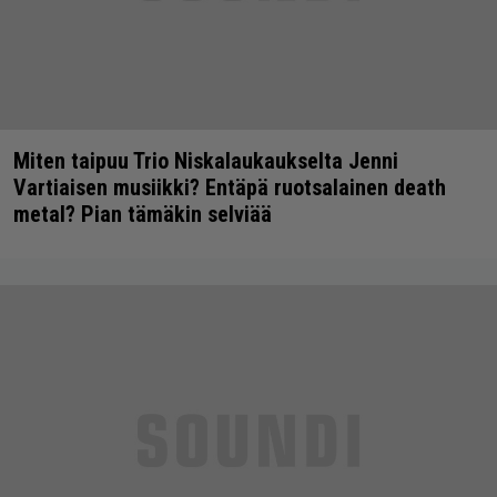
Miten taipuu Trio Niskalaukaukselta Jenni
Vartiaisen musiikki? Entäpä ruotsalainen death
metal? Pian tämäkin selviää