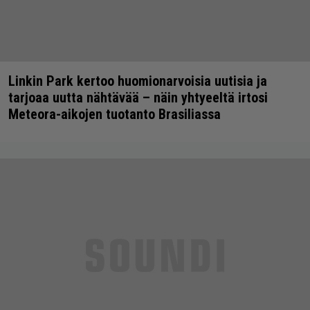
Linkin Park kertoo huomionarvoisia uutisia ja
tarjoaa uutta nähtävää – näin yhtyeeltä irtosi
Meteora-aikojen tuotanto Brasiliassa