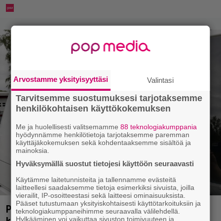
Arvostamme yksityisyyttäsi
Valintasi
Tarvitsemme suostumuksesi tarjotaksemme
henkilökohtaisen käyttökokemuksen
Me ja huolellisesti valitsemamme
88 teknologiakumppania
hyödynnämme henkilötietoja tarjotaksemme paremman
käyttäjäkokemuksen sekä kohdentaaksemme sisältöä ja
mainoksia.
Hyväksymällä suostut tietojesi käyttöön seuraavasti
Käytämme laitetunnisteita ja tallennamme evästeitä
laitteellesi saadaksemme tietoja esimerkiksi sivuista, joilla
vierailit, IP-osoitteestasi sekä laitteesi ominaisuuksista.
Pääset tutustumaan yksityiskohtaisesti käyttötarkoituksiin ja
Poliisilla tehovalvonta – tästä kysymys ja näin
teknologiakumppaneihimme seuraavalla välilehdellä.
kauan kestää
Hylkääminen voi vaikuttaa sivuston toimivuuteen ja