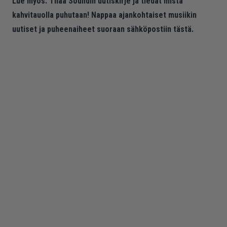
Lue myös:
Tilaa Soundin uutiskirje ja tiedät mistä
kahvitauolla puhutaan! Nappaa ajankohtaiset musiikin
uutiset ja puheenaiheet suoraan sähköpostiin tästä.