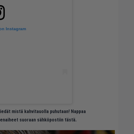
 on Instagram
 tiedät mistä kahvitauolla puhutaan! Nappaa
eenaiheet suoraan sähköpostiin tästä.