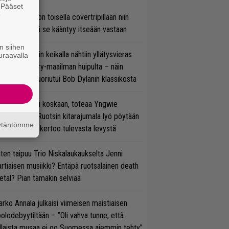
. Pääset
e
vio: Saimaa on toisella covertripillään niin
vereeni, että se kääntyy itseään vastaan
n siihen
ns N’ Rosesin keikalla nähtiin yllätysvieras
uraavalla
oraan country-maailman huipulta – näin
koonpano suoriutui Bob Dylanin klassikosta
 on nyt tai ei koskaan, toteaa Yngwie
lmsteen – Ruotsin kitarajumala lyö pöytään
äytäntömme
den biisin ja kertoo tulevasta levystä
ten taipuu Trio Niskalaukaukselta Jenni
rtiaisen musiikki? Entäpä ruotsalainen death
tal? Pian tämäkin selviää
rko Annala julkaisi viimeisen maistiaisen
olodebyytiltään – ”Oli vahva tunne, että
llaista musaa ei oo Suomessa aiemmin tehty”