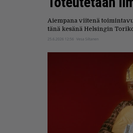
Toteutetaan il
Aiempana viitenä toimintavuo
tänä kesänä Helsingin Toriko
25.6.2026 12:56
Vesa Siltanen