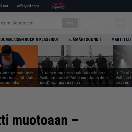
i.net
Leffatykki.com
Etsi
KIRJAUDU
SUOMALAISEN ROCKIN KLASSIKOT
ELÄMÄNI SOUNDIT
MARTTI LU
5.
6.
i viimeisen maistiaisen
Miten taipuu Trio Niskalaukaukselta Jenni
”Se oli 
vahva tunne, että tällaista
Vartiaisen musiikki? Entäpä ruotsalainen death
McKagan ke
iemmin tehty”
metal? Pian tämäkin selviää
pestiään
utti muotoaan –