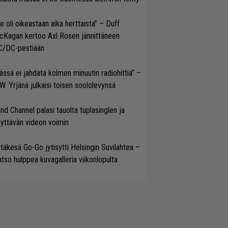
e oli oikeastaan aika herttaista” – Duff
cKagan kertoo Axl Rosen jännittäneen
C/DC-pestiään
ässä ei jahdata kolmen minuutin radiohittiä” –
W. Yrjänä julkaisi toisen soololevynsä
ind Channel palasi tauolta tuplasinglen ja
yttävän videon voimin
täkesä Go-Go jytisytti Helsingin Suvilahtea –
tso hulppea kuvagalleria viikonlopulta