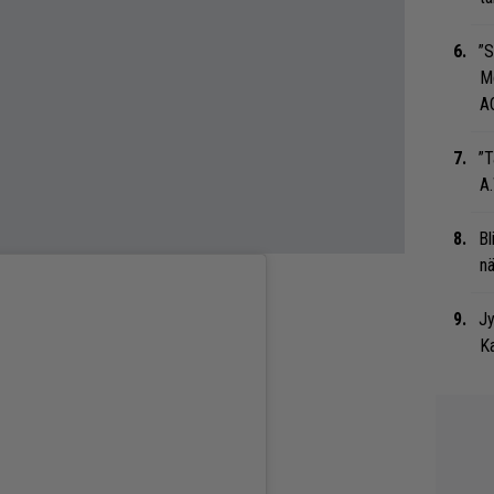
”S
M
A
”T
A.
Bl
nä
Jy
Ka