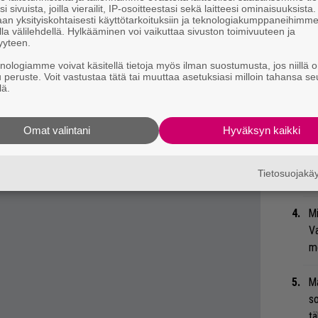
i sivuista, joilla vierailit, IP-osoitteestasi sekä laitteesi ominaisuuksista
ssille, jossa kuullaan yhdysvaltalaiskitaristi
an yksityiskohtaisesti käyttötarkoituksiin ja teknologiakumppaneihimm
Ar
la välilehdellä. Hylkääminen voi vaikuttaa sivuston toimivuuteen ja
hren musiikkia akustiselle kitaralle
su
yyteen.
ertti. Illan avaa juuri uuden levynsä
knologiamme voivat käsitellä tietoja myös ilman suostumusta, jos niillä o
rtikaisen
sooloesitys. Kolmas Odysseus-ilta
Gu
u peruste. Voit vastustaa tätä tai muuttaa asetuksiasi milloin tahansa se
lä.
kesäterassilla, jossa nähdään ainutlaatuisen
su
ko
eptinsa lavalle tuova
Grande Mahogany
ja
Omat valintani
Hyväksyn kaikki
iter soundin laatunimi
Felix Alexander
Se
Ma
Tietosuojak
uu
Mi
Va
me
Ma
so
tä