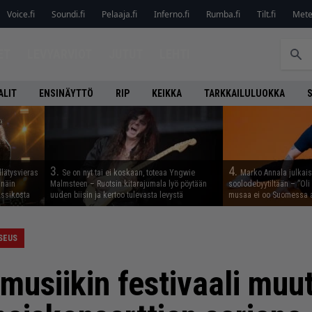
Voice.fi
Soundi.fi
Pelaaja.fi
Inferno.fi
Rumba.fi
Tilt.fi
Metel
ET
LEVYARVIOT
JUTUT
LEHTI
ALIT
ENSINÄYTTÖ
RIP
KEIKKA
TARKKAILULUOKKA
3.
4.
llätysvieras
Se on nyt tai ei koskaan, toteaa Yngwie
Marko Annala julkais
 näin
Malmsteen – Ruotsin kitarajumala lyö pöytään
soolodebyytiltään – ”Oli 
assikosta
uuden biisin ja kertoo tulevasta levystä
musaa ei oo Suomessa a
SEUS
 musiikin festivaali mu