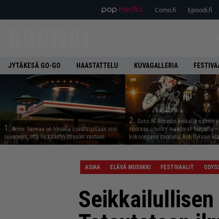
Como.fi
Episodi.fi
ETUSIVU
UUTIS
JYTÄKESÄ GO-GO
HAASTATTELU
KUVAGALLERIA
FESTIVA
2.
Guns N’ Rosesin keikalla nähtiin y
1.
Arvio: Saimaa on toisella covertripillään niin
suoraan country-maailman huipulta –
suvereeni, että se kääntyy itseään vastaan
kokoonpano suoriutui Bob Dylanin kl
ASIAA
ELÄVÄ MUSIIKKI
FESTIVAALIT
ODYS
Seikkailullisen