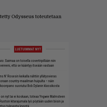
tetty Odysseus toteutetaan
LUETUIMMAT NYT
vio: Saimaa on toisella covertripillään niin
vereeni, että se kääntyy itseään vastaan
ns N’ Rosesin keikalla nähtiin yllätysvieras
oraan country-maailman huipulta – näin
koonpano suoriutui Bob Dylanin klassikosta
 on nyt tai ei koskaan, toteaa Yngwie Malmsteen
Ruotsin kitarajumala lyö pöytään uuden biisin ja
rtoo tulevasta levystä