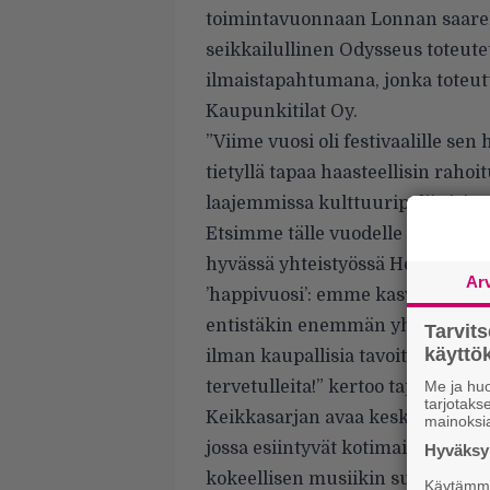
toimintavuonnaan Lonnan saarell
seikkailullinen Odysseus toteut
ilmaistapahtumana, jonka toteutt
Kaupunkitilat Oy.
”Viime vuosi oli festivaalille se
tietyllä tapaa haasteellisin rah
laajemmissa kulttuuripoliittisis
Etsimme tälle vuodelle uutta ideaa
hyvässä yhteistyössä Helsingin 
Ar
’happivuosi’: emme kasvata ja l
entistäkin enemmän yhteisöllisy
Tarvit
käytt
ilman kaupallisia tavoitteita. Ta
tervetulleita!” kertoo tapahtuman
Me ja huo
tarjotak
Keikkasarjan avaa keskiviikon 15
mainoksi
jossa esiintyvät kotimaisen hiph
Hyväksym
kokeellisen musiikin suunnannä
Käytämme 