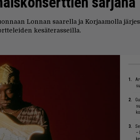
maiskonserttien sarjana
nnaan Lonnan saarella ja Korjaamolla järjes
rtteleiden kesäterasseilla.
Ar
su
Gu
su
ko
Se
– 
ke