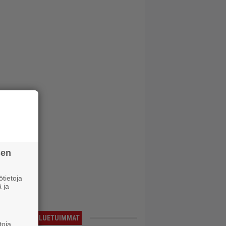
sen
tietoja
 ja
LUETUIMMAT
toja