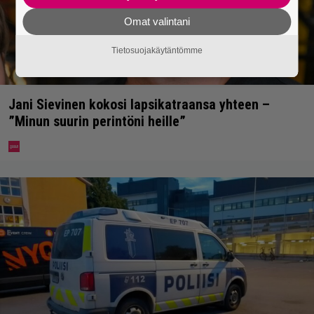
Omat valintani
Tietosuojakäytäntömme
Jani Sievinen kokosi lapsikatraansa yhteen –
”Minun suurin perintöni heille”