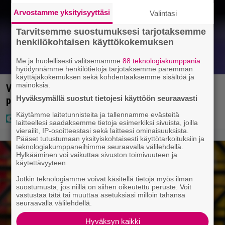
Arvostamme yksityisyyttäsi
Valintasi
Tarvitsemme suostumuksesi tarjotaksemme
henkilökohtaisen käyttökokemuksen
Me ja huolellisesti valitsemamme
88 teknologiakumppania
hyödynnämme henkilötietoja tarjotaksemme paremman
käyttäjäkokemuksen sekä kohdentaaksemme sisältöä ja
mainoksia.
Vappu Pimiä sai huonoa palvelua ravintolassa –
Hyväksymällä suostut tietojesi käyttöön seuraavasti
pettyi siellä kahteen asiaan
Käytämme laitetunnisteita ja tallennamme evästeitä
laitteellesi saadaksemme tietoja esimerkiksi sivuista, joilla
vierailit, IP-osoitteestasi sekä laitteesi ominaisuuksista.
Pääset tutustumaan yksityiskohtaisesti käyttötarkoituksiin ja
teknologiakumppaneihimme seuraavalla välilehdellä.
Hylkääminen voi vaikuttaa sivuston toimivuuteen ja
käytettävyyteen.
Jotkin teknologiamme voivat käsitellä tietoja myös ilman
suostumusta, jos niillä on siihen oikeutettu peruste. Voit
vastustaa tätä tai muuttaa asetuksiasi milloin tahansa
seuraavalla välilehdellä.
Hyväksyn kaikki