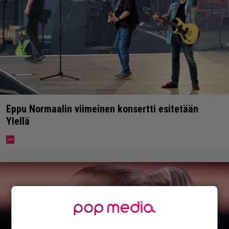
Eppu Normaalin viimeinen konsertti esitetään
Ylellä