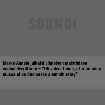
Marko Annala julkaisi viimeisen maistiaisen
soolodebyytiltään – ”Oli vahva tunne, että tällaista
musaa ei oo Suomessa aiemmin tehty”