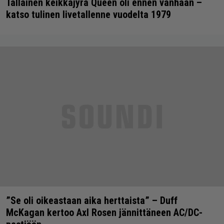
Tällainen keikkajyrä Queen oli ennen vanhaan –
katso tulinen livetallenne vuodelta 1979
”Se oli oikeastaan aika herttaista” – Duff
McKagan kertoo Axl Rosen jännittäneen AC/DC-