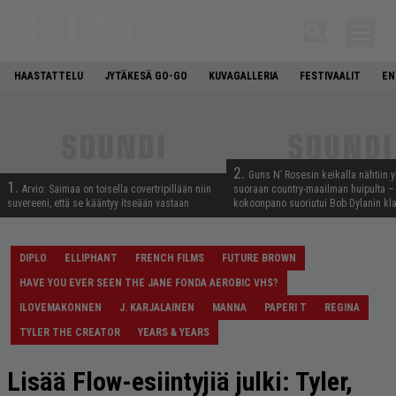
HAASTATTELU
JYTÄKESÄ GO-GO
KUVAGALLERIA
FESTIVAALIT
EN
2.
Guns N’ Rosesin keikalla nähtiin y
1.
Arvio: Saimaa on toisella covertripillään niin
suoraan country-maailman huipulta –
suvereeni, että se kääntyy itseään vastaan
kokoonpano suoriutui Bob Dylanin kl
DIPLO
ELLIPHANT
FRENCH FILMS
FUTURE BROWN
HAVE YOU EVER SEEN THE JANE FONDA AEROBIC VHS?
ILOVEMAKONNEN
J. KARJALAINEN
MANNA
PAPERI T
REGINA
TYLER THE CREATOR
YEARS & YEARS
Lisää Flow-esiintyjiä julki: Tyler,