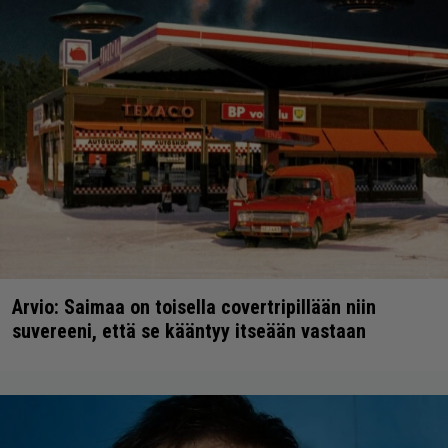
Arvio: Saimaa on toisella covertripillään niin
suvereeni, että se kääntyy itseään vastaan