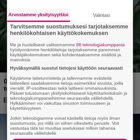
Arvostamme yksityisyyttäsi
Valintasi
Tarvitsemme suostumuksesi tarjotaksemme
henkilökohtaisen käyttökokemuksen
Me ja huolellisesti valitsemamme
88 teknologiakumppania
hyödynnämme henkilötietoja tarjotaksemme paremman
käyttäjäkokemuksen sekä kohdentaaksemme sisältöä ja
mainoksia.
Hyväksymällä suostut tietojesi käyttöön seuraavasti
Käytämme laitetunnisteita ja tallennamme evästeitä
Ohjaaja lähti kalppimaan 870 miljoonaa dollaria
laitteellesi saadaksemme tietoja esimerkiksi sivuista, joilla
tuottaneen elokuvan jatko-osasta
vierailit, IP-osoitteestasi sekä laitteesi ominaisuuksista.
Pääset tutustumaan yksityiskohtaisesti käyttötarkoituksiin ja
teknologiakumppaneihimme seuraavalla välilehdellä.
Hylkääminen voi vaikuttaa sivuston toimivuuteen ja
käytettävyyteen.
Jotkin teknologiamme voivat käsitellä tietoja myös ilman
suostumusta, jos niillä on siihen oikeutettu peruste. Voit
vastustaa tätä tai muuttaa asetuksiasi milloin tahansa
seuraavalla välilehdellä.