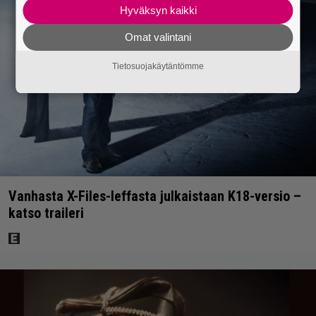
Hyväksyn kaikki
Omat valintani
Tietosuojakäytäntömme
Vanhasta X-Files-leffasta julkaistaan K18-versio –
katso traileri