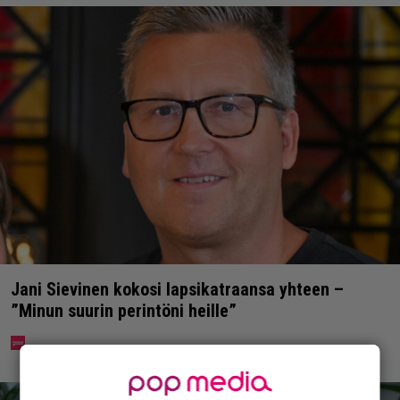
Jani Sievinen kokosi lapsikatraansa yhteen –
”Minun suurin perintöni heille”