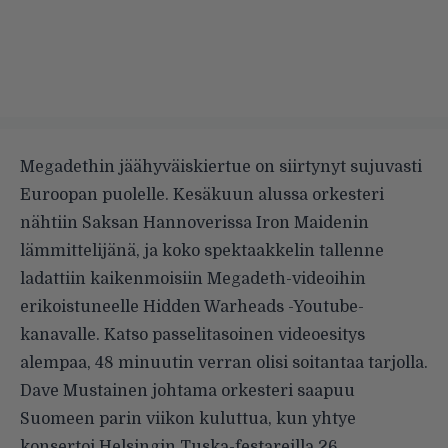
Megadethin jäähyväiskiertue on siirtynyt sujuvasti
Euroopan puolelle. Kesäkuun alussa orkesteri
nähtiin Saksan Hannoverissa Iron Maidenin
lämmittelijänä, ja koko spektaakkelin tallenne
ladattiin kaikenmoisiin Megadeth-videoihin
erikoistuneelle Hidden Warheads -Youtube-
kanavalle. Katso passelitasoinen videoesitys
alempaa, 48 minuutin verran olisi soitantaa tarjolla.
Dave Mustainen johtama orkesteri saapuu
Suomeen parin viikon kuluttua, kun yhtye
konsertoi Helsingin Tuska-festareilla 26.