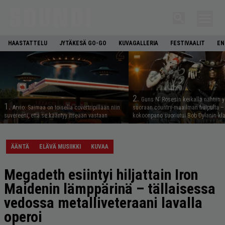
HAASTATTELU
JYTÄKESÄ GO-GO
KUVAGALLERIA
FESTIVAALIT
EN
2.
Guns N’ Rosesin keikalla nähtiin y
1.
Arvio: Saimaa on toisella covertripillään niin
suoraan country-maailman huipulta –
suvereeni, että se kääntyy itseään vastaan
kokoonpano suoriutui Bob Dylanin kl
ÄÄNTÄ
ELÄVÄ MUSIIKKI
KUVAA
Megadeth esiintyi hiljattain Iron
Maidenin lämppärinä – tällaisessa
vedossa metalliveteraani lavalla
operoi