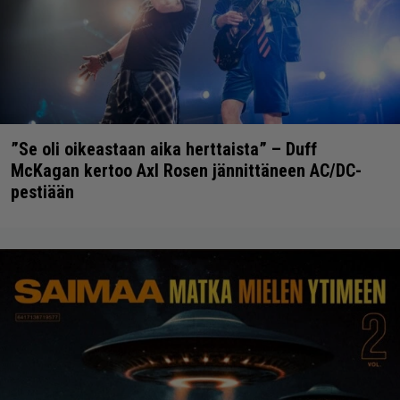
”Se oli oikeastaan aika herttaista” – Duff
McKagan kertoo Axl Rosen jännittäneen AC/DC-
pestiään