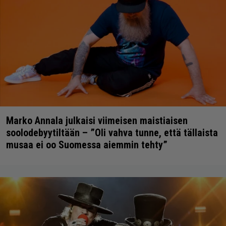
Marko Annala julkaisi viimeisen maistiaisen
soolodebyytiltään – ”Oli vahva tunne, että tällaista
musaa ei oo Suomessa aiemmin tehty”