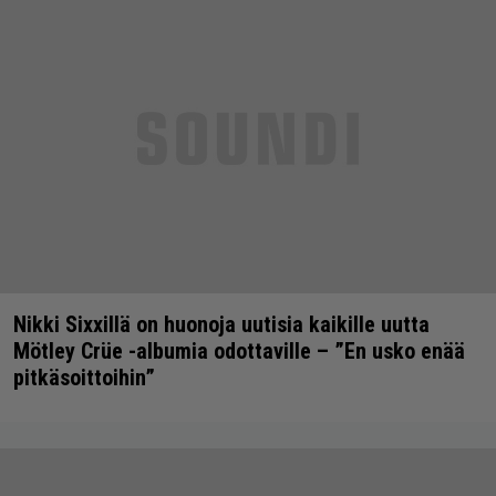
Nikki Sixxillä on huonoja uutisia kaikille uutta
Mötley Crüe -albumia odottaville – ”En usko enää
pitkäsoittoihin”