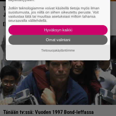
Tänään tv:ssä: Vuoden 2023 megaelokuva luottaa
Jotkin teknologiamme voivat käsitellä tietoja myös ilman
suostumusta, jos niillä on siihen oikeutettu peruste. Voit
Jason Stathamin karismaan
vastustaa tätä tai muuttaa asetuksiasi milloin tahansa
seuraavalla välilehdellä.
Hyväksyn kaikki
Omat valintani
Tietosuojakäytäntömme
Tänään tv:ssä: Vuoden 1997 Bond-leffassa