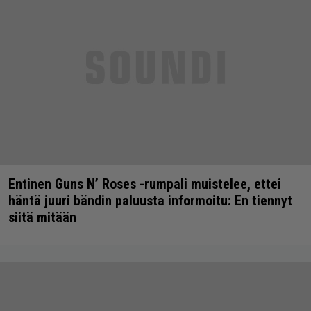
Entinen Guns N’ Roses -rumpali muistelee, ettei
häntä juuri bändin paluusta informoitu: En tiennyt
siitä mitään