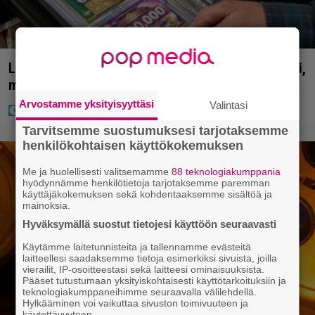
Lapset ostivat isälle lahjaksi arvan – päävoitto tuli,
mutta miten sitten kävikään
Arvostamme yksityisyyttäsi
Valintasi
Tarvitsemme suostumuksesi tarjotaksemme
henkilökohtaisen käyttökokemuksen
Me ja huolellisesti valitsemamme
88 teknologiakumppania
hyödynnämme henkilötietoja tarjotaksemme paremman
käyttäjäkokemuksen sekä kohdentaaksemme sisältöä ja
mainoksia.
Hyväksymällä suostut tietojesi käyttöön seuraavasti
Käytämme laitetunnisteita ja tallennamme evästeitä
laitteellesi saadaksemme tietoja esimerkiksi sivuista, joilla
vierailit, IP-osoitteestasi sekä laitteesi ominaisuuksista.
Pääset tutustumaan yksityiskohtaisesti käyttötarkoituksiin ja
teknologiakumppaneihimme seuraavalla välilehdellä.
Hylkääminen voi vaikuttaa sivuston toimivuuteen ja
käytettävyyteen.