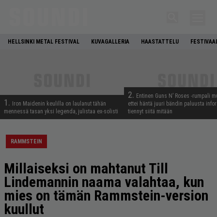
HELLSINKI METAL FESTIVAL
KUVAGALLERIA
HAASTATTELU
FESTIVAA
2.
Entinen Guns N’ Roses -rumpali mu
1.
Iron Maidenin keulilla on laulanut tähän
ettei häntä juuri bändin paluusta info
mennessä tasan yksi legenda, julistaa ex-solisti
tiennyt siitä mitään
RAMMSTEIN
Millaiseksi on mahtanut Till
Lindemannin naama valahtaa, kun
mies on tämän Rammstein-version
kuullut