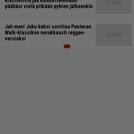
klassikosta jää kummittelemaan
päähäsi vielä pitkään pyhien jälkeenkin
Jah man! Joku keksi sovittaa Panteran
Walk-klassikon nerokkaasti reggae-
versioksi