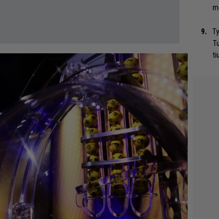
me
Ty
Tu
ti