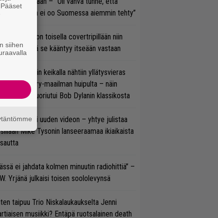
olodebyytiltään – ”Oli vahva tunne, että
. Pääset
llaista musaa ei oo Suomessa aiemmin tehty”
e
vio: Saimaa on toisella covertripillään niin
n siihen
vereeni, että se kääntyy itseään vastaan
uraavalla
ns N’ Rosesin keikalla nähtiin yllätysvieras
oraan country-maailman huipulta – näin
koonpano suoriutui Bob Dylanin klassikosta
äytäntömme
thrax julkaisi uuden videon – yhtye julistaa
isillään Mike Tysonin lanseeraamaa ikiaikaista
isautta
ässä ei jahdata kolmen minuutin radiohittiä” –
W. Yrjänä julkaisi toisen soololevynsä
ten taipuu Trio Niskalaukaukselta Jenni
rtiaisen musiikki? Entäpä ruotsalainen death