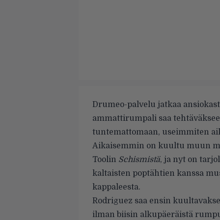
Drumeo-palvelu jatkaa ansiokasta
ammattirumpali saa tehtäväksee
tuntemattomaan, useimmiten aika 
Aikaisemmin on kuultu muun mu
Toolin
Schismistä
, ja nyt on tar
kaltaisten poptähtien kanssa m
kappaleesta.
Rodriguez saa ensin kuultavaks
ilman biisin alkupäeräistä rump