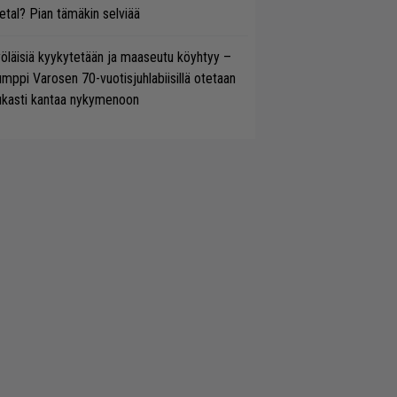
tal? Pian tämäkin selviää
öläisiä kyykytetään ja maaseutu köyhtyy –
mppi Varosen 70-vuotisjuhlabiisillä otetaan
ukasti kantaa nykymenoon