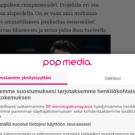
 kappaleen rumpuosuudet. Projektin eri osa-
tsoa alapuolelta. On se vaan aina mukanaa
ava ammattilainen paukuttaa menemään!
van tilanteesta ja antaa palaa ihan tunteella.
”S
vostamme yksityisyyttäsi
Valintasi
M
semme suostumuksesi tarjotaksemme henkilökohtai
A
ökokemuksen
Tä
lellisesti valitsemamme
88 teknologiakumppania
hyödynnämme henkilö
semme paremman käyttäjäkokemuksen sekä kohdentaaksemme sisältöä
ka
a.
ällä suostut tietojesi käyttöön seuraavasti
Ma
laitetunnisteita ja tallennamme evästeitä laitteellesi saadaksemme tie