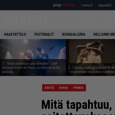
Como.fi
Episodi.fi
ETUSIVU
UUTIS
HAASTATTELU
FESTIVAALIT
KUVAGALLERIA
HELLSINKI ME
1.
”Se oli oikeastaan aika herttaista” – Duff
2.
McKagan kertoo Axl Rosen jännittäneen AC/DC-
Tällainen keikkajyrä Queen oli e
pestiään
– katso tulinen livetallenne vuodelta
ÄÄNTÄ
KUVAA
PRIMUS
Mitä tapahtuu,