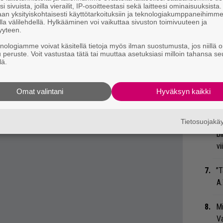
so
i sivuista, joilla vierailit, IP-osoitteestasi sekä laitteesi ominaisuuksista
tä
an yksityiskohtaisesti käyttötarkoituksiin ja teknologiakumppaneihimm
 tiedät mistä kahvitauolla puhutaan! Nappaa
la välilehdellä. Hylkääminen voi vaikuttaa sivuston toimivuuteen ja
yyteen.
eenaiheet suoraan sähköpostiin tästä.
Ar
knologiamme voivat käsitellä tietoja myös ilman suostumusta, jos niillä o
su
u peruste. Voit vastustaa tätä tai muuttaa asetuksiasi milloin tahansa se
lä.
Gu
su
Omat valintani
Hyväksyn kaikki
ko
Tietosuojak
An
bi
vi
”T
A.
Mi
Va