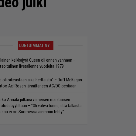
deo julki
LUETUIMMAT NYT
llainen keikkajyrä Queen oli ennen vanhaan –
tso tulinen livetallenne vuodelta 1979
e oli oikeastaan aika herttaista” – Duff McKagan
rtoo Axl Rosen jännittäneen AC/DC-pestiään
rko Annala julkaisi viimeisen maistiaisen
olodebyytiltään – ”Oli vahva tunne, että tällaista
saa ei oo Suomessa aiemmin tehty”