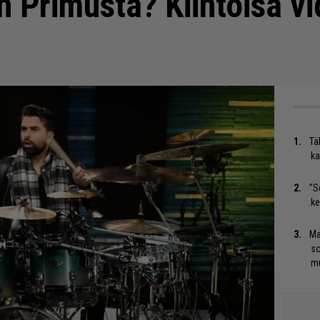
 Primusta? Kiintoisa vi
Tä
ka
”S
ke
Ma
so
mu