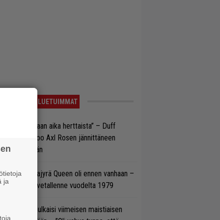
LUETUIMMAT
e oli oikeastaan aika herttaista” – Duff
cKagan kertoo Axl Rosen jännittäneen
sen
C/DC-pestiään
llainen keikkajyrä Queen oli ennen vanhaan –
tietoja
 ja
tso tulinen livetallenne vuodelta 1979
rko Annala julkaisi viimeisen maistiaisen
toja