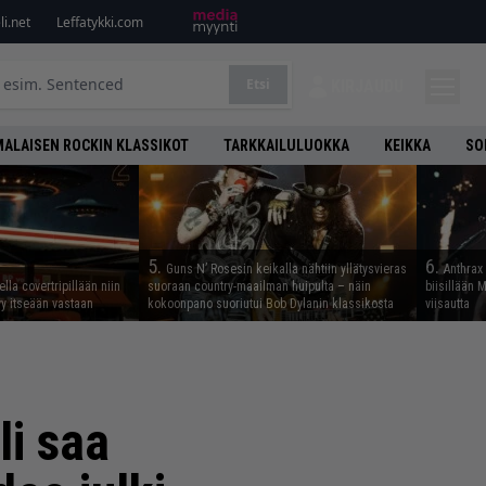
i.net
Leffatykki.com
Etsi
KIRJAUDU
ALAISEN ROCKIN KLASSIKOT
TARKKAILULUOKKA
KEIKKA
SO
5.
6.
Guns N’ Rosesin keikalla nähtiin yllätysvieras
Anthrax 
lla covertripillään niin
suoraan country-maailman huipulta – näin
biisillään 
yy itseään vastaan
kokoonpano suoriutui Bob Dylanin klassikosta
viisautta
li saa