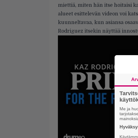
miettiä, miten hän itse hoitaisi
alueet esittelevän videon voi ka
kuunneltavaa, kun asiansa osa
Rodriguez itsekin näyttää innostu
Ar
Tarvit
käytt
Me ja huo
tarjotak
mainoksi
Hyväksym
Käytämme 