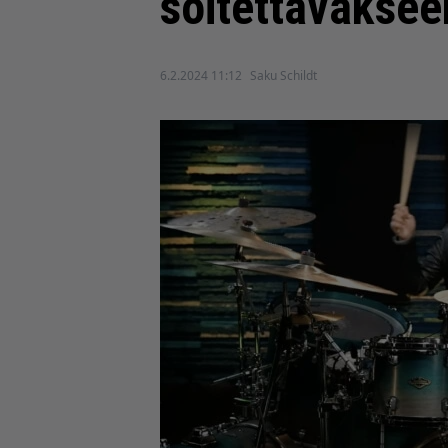
soitettavakseen
6.2.2024 11:12
Saku Schildt