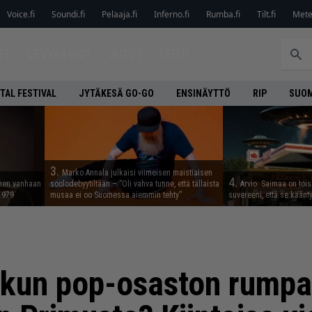
Voice.fi
Soundi.fi
Pelaaja.fi
Inferno.fi
Rumba.fi
Tilt.fi
Metel
ET
LEVYARVIOT
JUTUT
LEHTI
TAL FESTIVAL
JYTÄKESÄ GO-GO
ENSINÄYTTÖ
RIP
SUOM
3.
Marko Annala julkaisi viimeisen maistiaisen
4.
nnen vanhaan
soolodebyytiltään – ”Oli vahva tunne, että tällaista
Arvio: Saimaa on toise
 1979
musaa ei oo Suomessa aiemmin tehty”
suvereeni, että se käänt
 kun pop-osaston rumpa