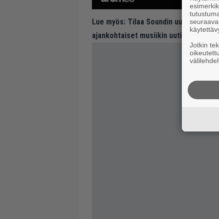
esimerkiks
tutustuma
Lue myös:
Tilaa Soundin uutiskirje ja
seuraaval
käytettäv
ajankohtaiset musiikin uutiset ja puh
Jotkin te
oikeutett
välilehdel