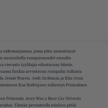
 videosarjaansa, jossa joku ansioitunut
n suunnitella rumpuosuudet ennalta
vierasta tyylilajia edustavaan biisiin.
assa funkia arvostavan rumpalin tulkinta
jolla Jessie Waren, Josh Grobanin ja Rita Oran
usisoineen Kaz Rodriguez näkemys Primuksen
een Primusin
Jerry Was a Race Car Driverin
uraitaa. Tämän perusteella miehen pitää