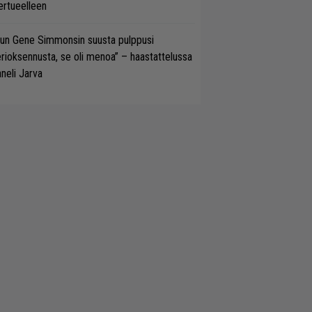
ertueelleen
un Gene Simmonsin suusta pulppusi
rioksennusta, se oli menoa” – haastattelussa
neli Jarva