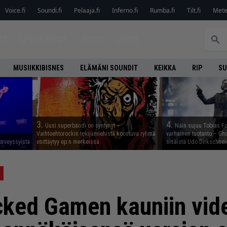
Voice.fi
Soundi.fi
Pelaaja.fi
Inferno.fi
Rumba.fi
Tilt.fi
Metel
ET
LEVYARVIOT
JUTUT
LEHTI
MUSIIKKIBISNES
ELÄMÄNI SOUNDIT
KEIKKA
RIP
SU
3.
4.
Uusi superbändi on syntynyt –
Näin sujuu Tobias Fo
Vaihtoehtorockin tekijämiehistä koostuva ryhmä
varhainen tuotanto – Gho
erveyssyistä
esittäytyy ep:n merkeissä
sisäistä Udo Dirkschnei
cked Gamen kauniin vid