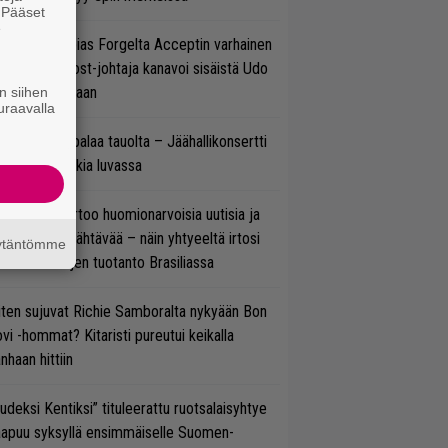
. Pääset
e
in sujuu Tobias Forgelta Acceptin varhainen
otanto – Ghost-johtaja kanavoi sisäistä Udo
rkschneideriaan
n siihen
uraavalla
ind Channel palaa tauolta – Jäähallikonsertti
 uutta musiikkia luvassa
nkin Park kertoo huomionarvoisia uutisia ja
rjoaa uutta nähtävää – näin yhtyeeltä irtosi
äytäntömme
teora-aikojen tuotanto Brasiliassa
ten sujuvat Richie Samboralta nykyään Bon
vi -hommat? Kitaristi pureutui keikalla
nhaan hittiin
udeksi Kentiksi” tituleerattu ruotsalaisyhtye
aapuu syksyllä ensimmäiselle Suomen-