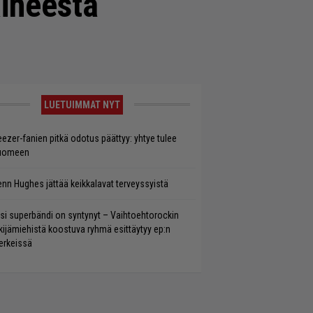
iheesta
LUETUIMMAT NYT
ezer-fanien pitkä odotus päättyy: yhtye tulee
uomeen
enn Hughes jättää keikkalavat terveyssyistä
si superbändi on syntynyt – Vaihtoehtorockin
kijämiehistä koostuva ryhmä esittäytyy ep:n
rkeissä