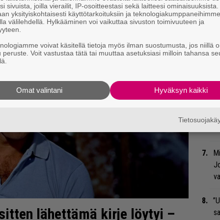
i sivuista, joilla vierailit, IP-osoitteestasi sekä laitteesi ominaisuuksista
an yksityiskohtaisesti käyttötarkoituksiin ja teknologiakumppaneihimm
Nä
la välilehdellä. Hylkääminen voi vaikuttaa sivuston toimivuuteen ja
yyteen.
tu
Di
knologiamme voivat käsitellä tietoja myös ilman suostumusta, jos niillä o
u peruste. Voit vastustaa tätä tai muuttaa asetuksiasi milloin tahansa se
lä.
Bl
ja
Omat valintani
Hyväksyn kaikki
Li
ta
Tietosuojak
Me
Mi
Jo
va
”U
itten lähettämä kirje löytyi –
s