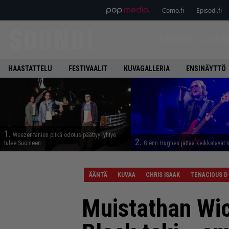
Como.fi
Episodi.fi
ETUSIVU
UUTIS
HAASTATTELU
FESTIVAALIT
KUVAGALLERIA
ENSINÄYTTÖ
1.
Weezer-fanien pitkä odotus päättyy: yhtye
2.
tulee Suomeen
Glenn Hughes jättää keikkalavat t
ÄÄNTÄ
KUVAA
CHRIS ISAAK
TENACIOUS D
Muistathan Wi