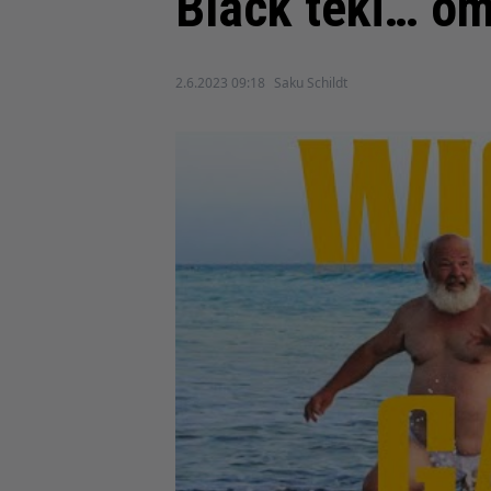
Black teki… om
2.6.2023 09:18
Saku Schildt