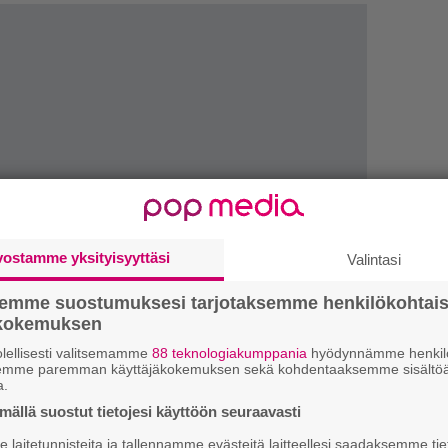
vostamme yksityisyyttäsi
Valintasi
We
t
semme suostumuksesi tarjotaksemme henkilökohtai
ökokemuksen
Gl
lellisesti valitsemamme
88 teknologiakumppania
hyödynnämme henkilö
semme paremman käyttäjäkokemuksen sekä kohdentaaksemme sisältöä
a.
Uu
ällä suostut tietojesi käyttöön seuraavasti
Va
ry
laitetunnisteita ja tallennamme evästeitä laitteellesi saadaksemme tie