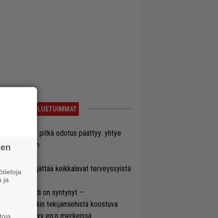
LUETUIMMAT
ezer-fanien pitkä odotus päättyy: yhtye
ulee Suomeen
sen
enn Hughes jättää keikkalavat terveyssyistä
tietoja
 ja
si superbändi on syntynyt –
ihtoehtorockin tekijämiehistä koostuva
hmä esittäytyy ep:n merkeissä
toja