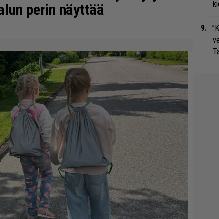
ki
alun perin näyttää
”K
ve
Ta