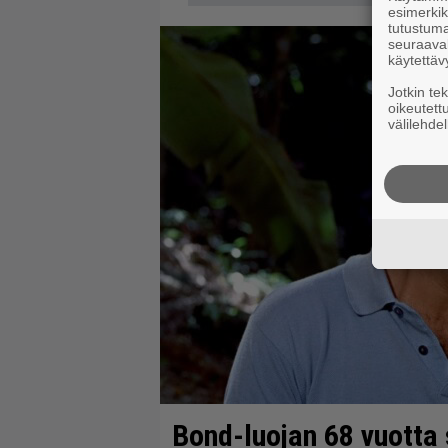
esimerkiks
tutustuma
seuraaval
käytettäv
Jotkin te
oikeutett
välilehdel
Bond-luojan 68 vuotta s