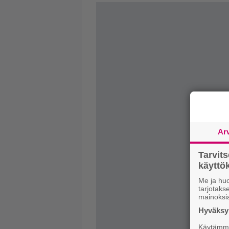
Ar
Tarvit
käytt
Me ja huo
tarjotak
mainoksi
Hyväksym
Käytämme 