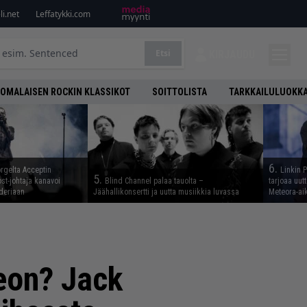
i.net
Leffatykki.com
Etsi
KIRJAUDU
OMALAISEN ROCKIN KLASSIKOT
SOITTOLISTA
TARKKAILULUOKK
6.
rgelta Acceptin
Linkin 
5.
st-johtaja kanavoi
Blind Channel palaa tauolta –
tarjoaa uut
deriaan
Jäähallikonsertti ja uutta musiikkia luvassa
Meteora-aik
eon? Jack