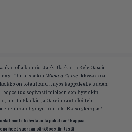
saakin olla kaunis. Jack Blackin ja Kyle Gassin
tänyt Chris Isaakin
Wicked Game
-klassikkoa
 kaksikko on toteuttanut myös kappaleelle uuden
u eepos tuo sopivasti mieleen sen hyvinkin
on
, mutta Blackin ja Gassin rantailoittelu
lia enemmän hymyn huulille. Katso ylempää!
 tiedät mistä kahvitauolla puhutaan! Nappaa
eenaiheet suoraan sähköpostiin tästä.