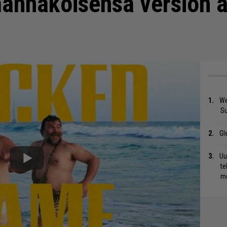
annäköisensä version a
We
S
Gl
Uu
te
me