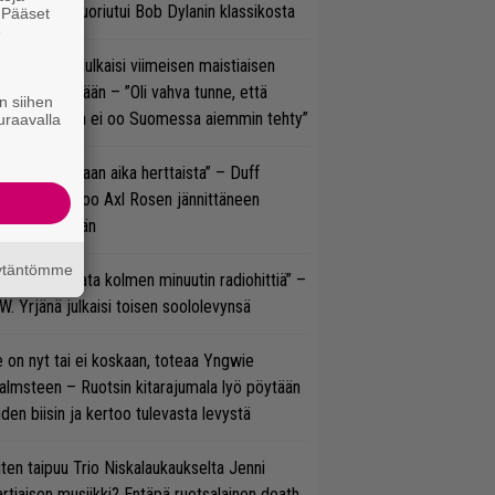
koonpano suoriutui Bob Dylanin klassikosta
. Pääset
e
rko Annala julkaisi viimeisen maistiaisen
olodebyytiltään – ”Oli vahva tunne, että
n siihen
llaista musaa ei oo Suomessa aiemmin tehty”
uraavalla
e oli oikeastaan aika herttaista” – Duff
cKagan kertoo Axl Rosen jännittäneen
C/DC-pestiään
äytäntömme
ässä ei jahdata kolmen minuutin radiohittiä” –
W. Yrjänä julkaisi toisen soololevynsä
 on nyt tai ei koskaan, toteaa Yngwie
lmsteen – Ruotsin kitarajumala lyö pöytään
den biisin ja kertoo tulevasta levystä
ten taipuu Trio Niskalaukaukselta Jenni
rtiaisen musiikki? Entäpä ruotsalainen death