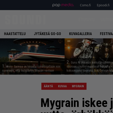
Como.fi
Episodi.fi
ETUSIVU
UUTIS
HAASTATTELU
JYTÄKESÄ GO-GO
KUVAGALLERIA
FESTIVA
2.
Guns N’ Rosesin keikalla nähtiin y
1.
Arvio: Saimaa on toisella covertripillään niin
suoraan country-maailman huipulta –
suvereeni, että se kääntyy itseään vastaan
kokoonpano suoriutui Bob Dylanin kl
ÄÄNTÄ
KUVAA
MYGRAIN
Mygrain iskee j