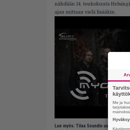
nähdään 14. toukokuuta Helsingin 
ajan mittaan vielä lisääkin.
Ar
Tarvit
käytt
Me ja huo
tarjotak
mainoksi
Hyväksym
Lue myös:
Tilaa Soundin uutiskirje ja
Käytämme 