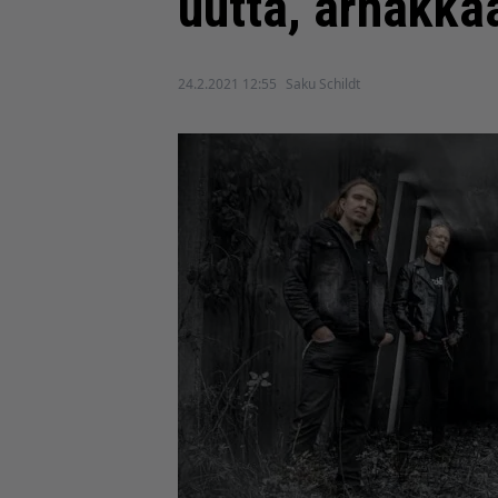
uutta, ärhäkkä
24.2.2021 12:55
Saku Schildt