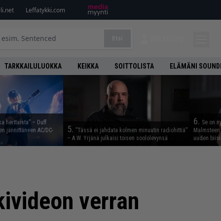
i.net
Leffatykki.com
Etsi
KIRJAUDU
TARKKAILULUOKKA
KEIKKA
SOITTOLISTA
ELÄMÄNI SOUND
6.
ka herttaista” – Duff
Se on n
5.
n jännittäneen AC/DC-
”Tässä ei jahdata kolmen minuutin radiohittiä”
Malmsteen 
– A.W. Yrjänä julkaisi toisen soololevynsä
uuden biisi
kivideon verran