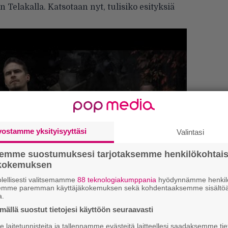
Telakalla. Katsotaan nyt, tulisiko esityksiä
vostamme yksityisyyttäsi
Valintasi
semme suostumuksesi tarjotaksemme henkilökohtai
ökokemuksen
Ar
lellisesti valitsemamme
88 teknologiakumppania
hyödynnämme henkilö
su
semme paremman käyttäjäkokemuksen sekä kohdentaaksemme sisältöä
a.
Gu
ällä suostut tietojesi käyttöön seuraavasti
 tiedät mistä kahvitauolla puhutaan! Nappaa
su
laitetunnisteita ja tallennamme evästeitä laitteellesi saadaksemme tie