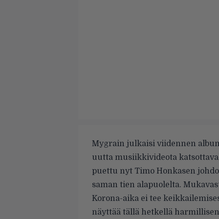
Mygrain julkaisi viidennen albumi
uutta musiikkivideota katsottava
puettu nyt Timo Honkasen johdol
saman tien alapuolelta. Mukavas
Korona-aika ei tee keikkailemise
näyttää tällä hetkellä harmillise