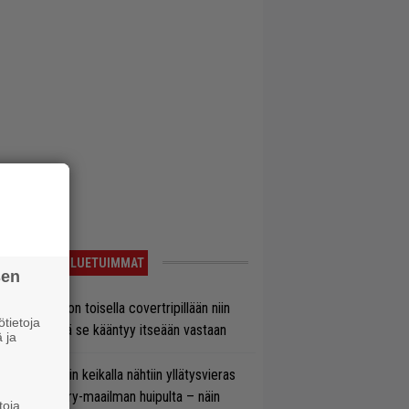
LUETUIMMAT
sen
vio: Saimaa on toisella covertripillään niin
tietoja
vereeni, että se kääntyy itseään vastaan
 ja
ns N’ Rosesin keikalla nähtiin yllätysvieras
oraan country-maailman huipulta – näin
toja