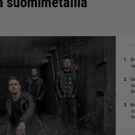
ä suomimetallia
Ar
su
Gu
su
ko
Ma
so
mu