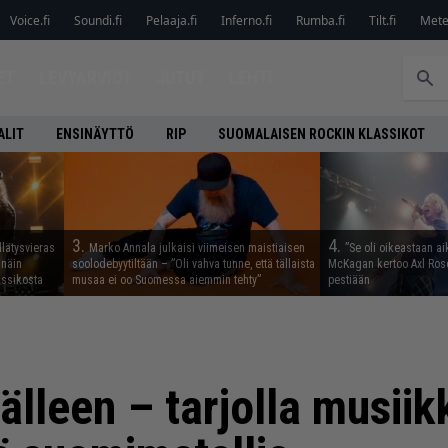
Voice.fi
Soundi.fi
Pelaaja.fi
Inferno.fi
Rumba.fi
Tilt.fi
Metel
ET
LEVYARVIOT
JUTUT
LEHTI
ALIT
ENSINÄYTTÖ
RIP
SUOMALAISEN ROCKIN KLASSIKOT
3.
4.
llätysvieras
Marko Annala julkaisi viimeisen maistiaisen
”Se oli oikeastaan ai
 näin
soolodebyytiltään – ”Oli vahva tunne, että tällaista
McKagan kertoo Axl Rose
assikosta
musaa ei oo Suomessa aiemmin tehty”
pestiään
älleen – tarjolla musiik