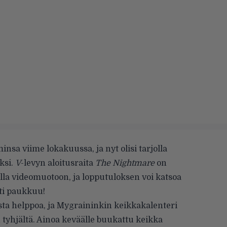
nsa viime lokakuussa, ja nyt olisi tarjolla
ksi.
V
-levyn aloitusraita
The Nightmare
on
la videomuotoon, ja lopputuloksen voi katsoa
ti paukkuu!
sta helppoa, ja Mygraininkin keikkakalenteri
n tyhjältä. Ainoa keväälle buukattu keikka