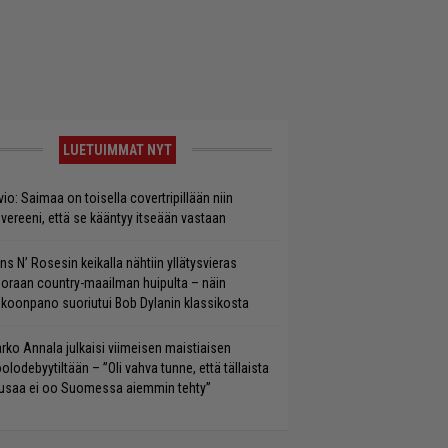
LUETUIMMAT NYT
vio: Saimaa on toisella covertripillään niin
vereeni, että se kääntyy itseään vastaan
ns N’ Rosesin keikalla nähtiin yllätysvieras
oraan country-maailman huipulta – näin
koonpano suoriutui Bob Dylanin klassikosta
rko Annala julkaisi viimeisen maistiaisen
olodebyytiltään – ”Oli vahva tunne, että tällaista
saa ei oo Suomessa aiemmin tehty”