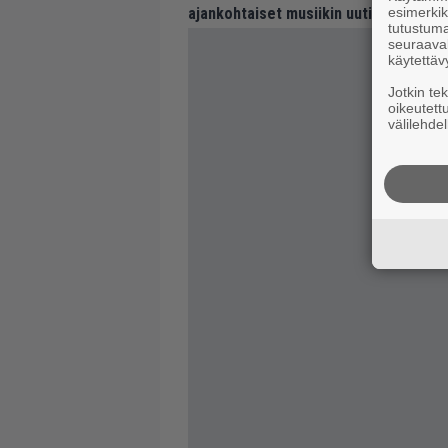
esimerkiks
ajankohtaiset musiikin uutiset ja puh
tutustuma
seuraaval
käytettäv
Jotkin te
oikeutett
välilehdel