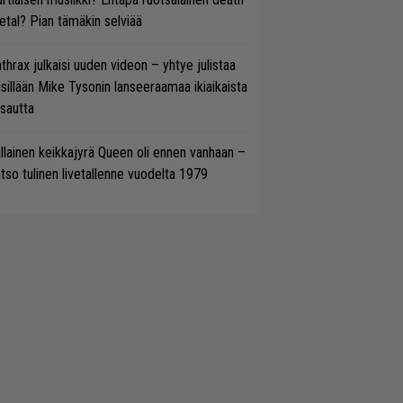
tal? Pian tämäkin selviää
thrax julkaisi uuden videon – yhtye julistaa
isillään Mike Tysonin lanseeraamaa ikiaikaista
isautta
llainen keikkajyrä Queen oli ennen vanhaan –
tso tulinen livetallenne vuodelta 1979