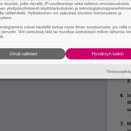
ko
i sivuista, joilla vierailit, IP-osoitteestasi sekä laitteesi ominaisuuksista
eenaiheet suoraan sähköpostiin tästä.
an yksityiskohtaisesti käyttötarkoituksiin ja teknologiakumppaneihimm
la välilehdellä. Hylkääminen voi vaikuttaa sivuston toimivuuteen ja
Ma
yyteen.
so
knologiamme voivat käsitellä tietoja myös ilman suostumusta, jos niillä o
tä
u peruste. Voit vastustaa tätä tai muuttaa asetuksiasi milloin tahansa se
lä.
”S
M
Omat valintani
Hyväksyn kaikki
A
Tietosuojak
”T
A.
Se
Ma
uu
Mi
Va