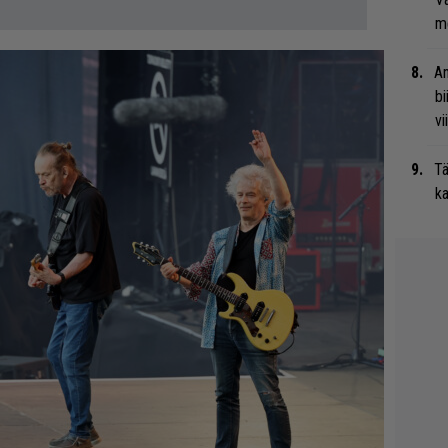
me
An
bi
vi
Tä
ka