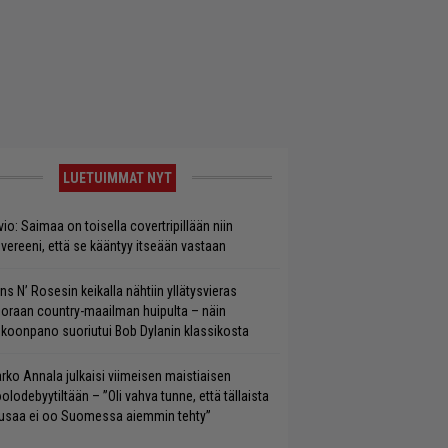
LUETUIMMAT NYT
vio: Saimaa on toisella covertripillään niin
vereeni, että se kääntyy itseään vastaan
ns N’ Rosesin keikalla nähtiin yllätysvieras
oraan country-maailman huipulta – näin
koonpano suoriutui Bob Dylanin klassikosta
rko Annala julkaisi viimeisen maistiaisen
olodebyytiltään – ”Oli vahva tunne, että tällaista
saa ei oo Suomessa aiemmin tehty”