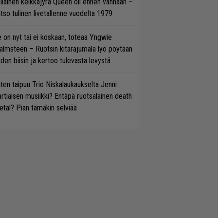
llainen keikkajyrä Queen oli ennen vanhaan –
tso tulinen livetallenne vuodelta 1979
 on nyt tai ei koskaan, toteaa Yngwie
lmsteen – Ruotsin kitarajumala lyö pöytään
den biisin ja kertoo tulevasta levystä
ten taipuu Trio Niskalaukaukselta Jenni
rtiaisen musiikki? Entäpä ruotsalainen death
tal? Pian tämäkin selviää