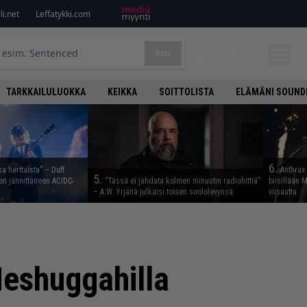
i.net
Leffatykki.com
Etsi
KIRJAUDU
TARKKAILULUOKKA
KEIKKA
SOITTOLISTA
ELÄMÄNI SOUND
6.
ka herttaista” – Duff
Anthrax 
5.
n jännittäneen AC/DC-
”Tässä ei jahdata kolmen minuutin radiohittiä”
biisillään 
– A.W. Yrjänä julkaisi toisen soololevynsä
viisautta
Meshuggahilla