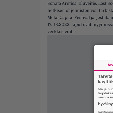
Sonata Arctica, Eluveitie, Lost So
hetkisen ohjelmiston voit tarkis
Metal Capital Festival järjestet
17.-18.2022. Liput ovat myynniss
verkkosivuilla
.
Ar
Tarvit
käytt
Me ja huo
tarjotak
mainoksi
Hyväksym
Käytämme 