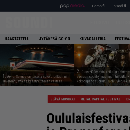
Como.fi
Episodi.fi
ETUSIVU
UUTIS
HAASTATTELU
JYTÄKESÄ GO-GO
KUVAGALLERIA
FESTIVA
2.
Guns N’ Rosesin keikalla nähtiin y
1.
Arvio: Saimaa on toisella covertripillään niin
suoraan country-maailman huipulta –
suvereeni, että se kääntyy itseään vastaan
kokoonpano suoriutui Bob Dylanin kl
ELÄVÄ MUSIIKKI
METAL CAPITAL FESTIVAL
D
Oululaisfestiv