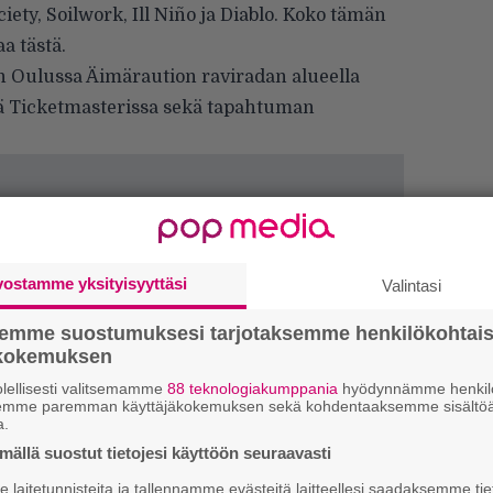
ciety, Soilwork, Ill Niño ja Diablo. Koko tämän
taa
tästä
.
ään Oulussa Äimäraution raviradan alueella
ä
Ticketmasterissa
sekä tapahtuman
vostamme yksityisyyttäsi
Valintasi
semme suostumuksesi tarjotaksemme henkilökohtai
ökokemuksen
lellisesti valitsemamme
88 teknologiakumppania
hyödynnämme henkilö
Ar
semme paremman käyttäjäkokemuksen sekä kohdentaaksemme sisältöä
a.
su
ällä suostut tietojesi käyttöön seuraavasti
Gu
laitetunnisteita ja tallennamme evästeitä laitteellesi saadaksemme tie