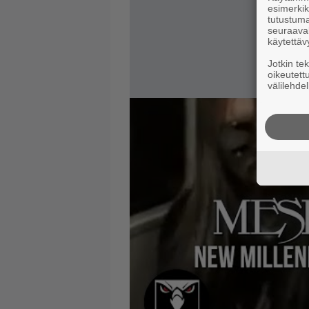
esimerkiks
tutustuma
seuraaval
käytettäv
Jotkin te
oikeutett
välilehdel