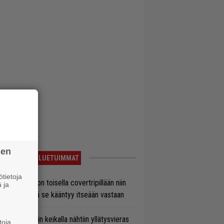
sen
LUETUIMMAT
tietoja
vio: Saimaa on toisella covertripillään niin
 ja
vereeni, että se kääntyy itseään vastaan
ns N’ Rosesin keikalla nähtiin yllätysvieras
toja