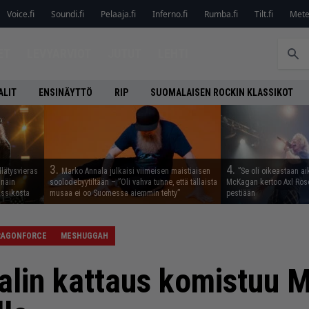
Voice.fi
Soundi.fi
Pelaaja.fi
Inferno.fi
Rumba.fi
Tilt.fi
Metel
ET
LEVYARVIOT
JUTUT
LEHTI
ALIT
ENSINÄYTTÖ
RIP
SUOMALAISEN ROCKIN KLASSIKOT
3.
4.
llätysvieras
Marko Annala julkaisi viimeisen maistiaisen
”Se oli oikeastaan ai
 näin
soolodebyytiltään – ”Oli vahva tunne, että tällaista
McKagan kertoo Axl Rose
assikosta
musaa ei oo Suomessa aiemmin tehty”
pestiään
RAGONFORCE
MESHUGGAH
aalin kattaus komistuu 