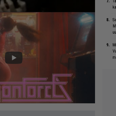
Tä
ka
Se
Ma
uu
Mi
Va
me