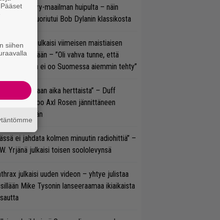
. Pääset
oraan country-maailman huipulta – näin
e
koonpano suoriutui Bob Dylanin klassikosta
rko Annala julkaisi viimeisen maistiaisen
n siihen
uraavalla
olodebyytiltään – ”Oli vahva tunne, että
llaista musaa ei oo Suomessa aiemmin tehty”
e oli oikeastaan aika herttaista” – Duff
cKagan kertoo Axl Rosen jännittäneen
C/DC-pestiään
äytäntömme
ässä ei jahdata kolmen minuutin radiohittiä” –
W. Yrjänä julkaisi toisen soololevynsä
thrax julkaisi uuden videon – yhtye julistaa
isillään Mike Tysonin lanseeraamaa ikiaikaista
isautta