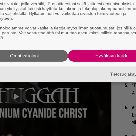
i sivuista, joilla vierailit, IP-osoitteestasi sekä laitteesi ominaisuuksista
su
an yksityiskohtaisesti käyttötarkoituksiin ja teknologiakumppaneihimm
ko
la välilehdellä. Hylkääminen voi vaikuttaa sivuston toimivuuteen ja
yyteen.
Ma
knologiamme voivat käsitellä tietoja myös ilman suostumusta, jos niillä o
u peruste. Voit vastustaa tätä tai muuttaa asetuksiasi milloin tahansa se
so
lä.
tä
Omat valintani
Hyväksyn kaikki
”S
M
A
Tietosuojak
”T
A.
An
bi
vi