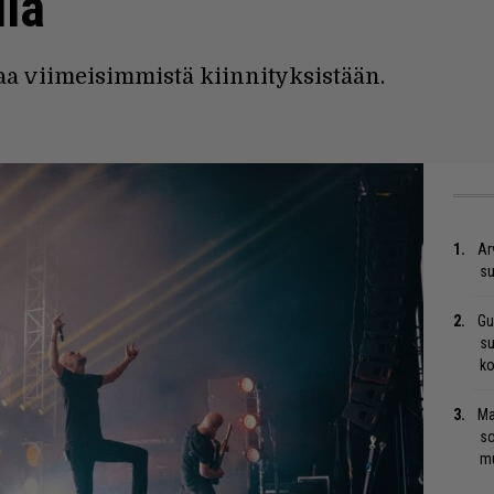
lla
taa viimeisimmistä kiinnityksistään.
Ar
su
Gu
su
ko
Ma
so
mu