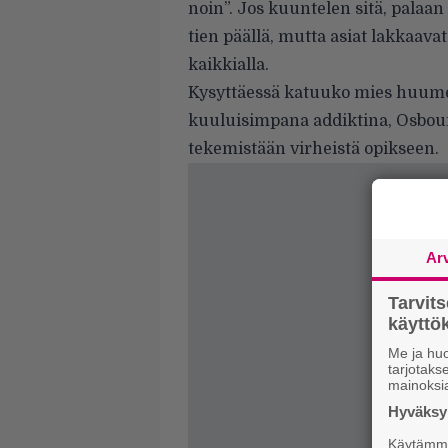
noin”. Jos kuuntelen sitä, palaan
tien päällä, mutta asiat lakkaav
kaikkialla.
Kysyttäessä katuuko mies huumes
kuuluisimpana addiktina, Osbou
tekemistään virheistä opikseen.
Ar
Tarvit
käytt
Me ja huo
tarjotak
mainoksi
Hyväksym
Käytämme 