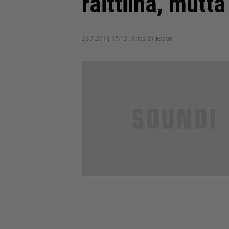
raittiina, mut
26.7.2016 15:13
Anssi Eriksson