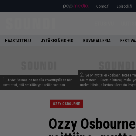
Como.fi
Episodi.fi
ETUSIVU
UUTIS
HAASTATTELU
JYTÄKESÄ GO-GO
KUVAGALLERIA
FESTIVA
2.
Se on nyt tai ei koskaan, toteaa Y
1.
Arvio: Saimaa on toisella covertripillään niin
Malmsteen – Ruotsin kitarajumala ly
suvereeni, että se kääntyy itseään vastaan
uuden biisin ja kertoo tulevasta levys
OZZY OSBOURNE
Ozzy Osbourne 