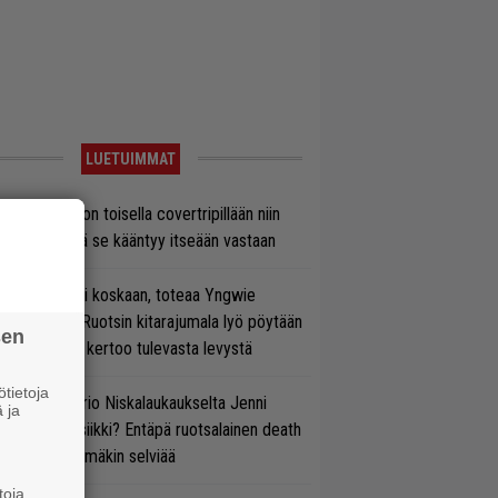
LUETUIMMAT
vio: Saimaa on toisella covertripillään niin
vereeni, että se kääntyy itseään vastaan
 on nyt tai ei koskaan, toteaa Yngwie
lmsteen – Ruotsin kitarajumala lyö pöytään
sen
den biisin ja kertoo tulevasta levystä
tietoja
ten taipuu Trio Niskalaukaukselta Jenni
 ja
rtiaisen musiikki? Entäpä ruotsalainen death
tal? Pian tämäkin selviää
toja