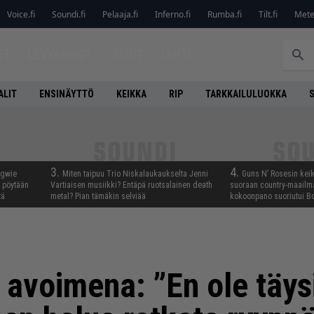
Voice.fi
Soundi.fi
Pelaaja.fi
Inferno.fi
Rumba.fi
Tilt.fi
Metel
ET
LEVYARVIOT
JUTUT
LEHTI
ALIT
ENSINÄYTTÖ
KEIKKA
RIP
TARKKAILULUOKKA
3.
4.
ngwie
Miten taipuu Trio Niskalaukaukselta Jenni
Guns N’ Rosesin keika
ö pöytään
Vartiaisen musiikki? Entäpä ruotsalainen death
suoraan country-maailma
tä
metal? Pian tämäkin selviää
kokoonpano suoriutui Bo
avoimena: ”En ole täys