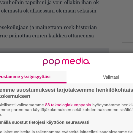
 vanhoihin tapoihini ja voin ollakin ihan ok
at olemasta ok alkaessani olemaan sekaisin
ekoilujaan ja mainettaan rock-historian
rne painottaa ennen kaikkea ottaneensa
Ar
su
vostamme yksityisyyttäsi
Valintasi
Se
Ma
semme suostumuksesi tarjotaksemme henkilökohtai
uu
ökokemuksen
lellisesti valitsemamme
88 teknologiakumppania
hyödynnämme henkilö
Mi
semme paremman käyttäjäkokemuksen sekä kohdentaaksemme sisältöä
a.
Va
me
ällä suostut tietojesi käyttöön seuraavasti
laitetunnisteita ja tallennamme evästeitä laitteellesi saadaksemme tie