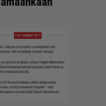
ppäämäänkään”
LUETUIMMAT NYT
vio: Saimaa on toisella covertripillään niin
vereeni, että se kääntyy itseään vastaan
 on nyt tai ei koskaan, toteaa Yngwie Malmsteen
Ruotsin kitarajumala lyö pöytään uuden biisin ja
rtoo tulevasta levystä
ns N’ Rosesin keikalla nähtiin yllätysvieras
oraan country-maailman huipulta – näin
koonpano suoriutui Bob Dylanin klassikosta