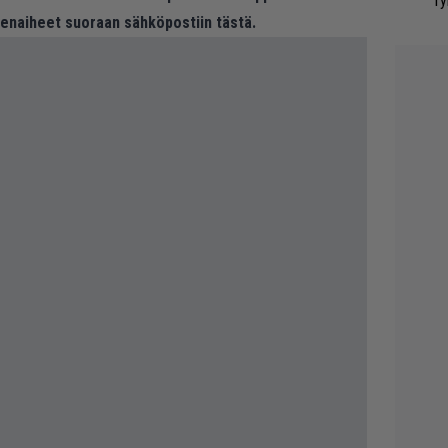
ry
eenaiheet suoraan sähköpostiin tästä.