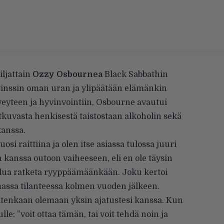
iljattain
Ozzy Osbournea
Black Sabbathin
inssin oman uran ja ylipäätään elämänkin
veyteen ja hyvinvointiin, Osbourne avautui
atkuvasta henkisestä taistostaan alkoholin sekä
kanssa.
si raittiina ja olen itse asiassa tulossa juuri
 kanssa outoon vaiheeseen, eli en ole täysin
halua ratketa ryyppäämäänkään. Joku kertoi
assa tilanteessa kolmen vuoden jälkeen.
itenkaan olemaan yksin ajatustesi kanssa. Kun
le: ”voit ottaa tämän, tai voit tehdä noin ja