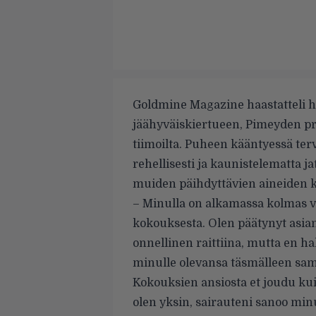
Goldmine Magazine
haastatteli h
jäähyväiskiertueen, Pimeyden pr
tiimoilta. Puheen kääntyessä ter
rehellisesti ja kaunistelematta j
muiden päihdyttävien aineiden 
– Minulla on alkamassa kolmas vuo
kokouksesta. Olen päätynyt asian
onnellinen raittiina, mutta en 
minulle olevansa täsmälleen sam
Kokouksien ansiosta et joudu ku
olen yksin, sairauteni sanoo minul