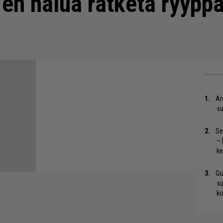
ta en halua ratketa ryy
Ar
su
Se
– 
ke
Gu
su
ko