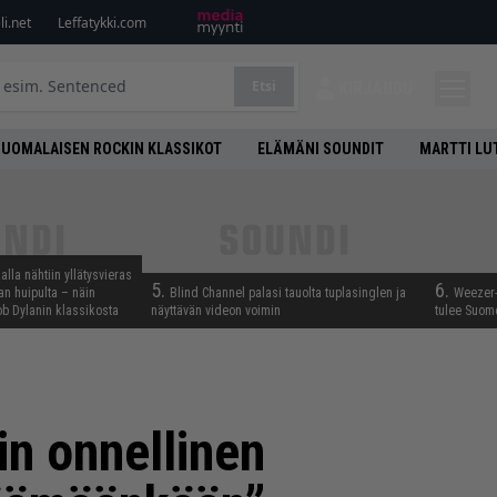
i.net
Leffatykki.com
Etsi
KIRJAUDU
SUOMALAISEN ROCKIN KLASSIKOT
ELÄMÄNI SOUNDIT
MARTTI LU
lla nähtiin yllätysvieras
5.
6.
n huipulta – näin
Blind Channel palasi tauolta tuplasinglen ja
Weezer-
b Dylanin klassikosta
näyttävän videon voimin
tulee Suom
in onnellinen