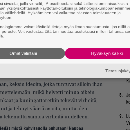
Gu
i sivuista, joilla vierailit, IP-osoitteestasi sekä laitteesi ominaisuuksista
an yksityiskohtaisesti käyttötarkoituksiin ja teknologiakumppaneihimm
su
la välilehdellä. Hylkääminen voi vaikuttaa sivuston toimivuuteen ja
ko
yyteen.
knologiamme voivat käsitellä tietoja myös ilman suostumusta, jos niillä o
Bl
u peruste. Voit vastustaa tätä tai muuttaa asetuksiasi milloin tahansa se
lä.
nä
ni. Olen onnekas, että näin toimieni
We
Omat valintani
Hyväksyn kaikki
t
ialle jotakin. — Kuulen jatkuvasti ihmisten
 drinkki sisällään, mutta ei välttämättä enää
Tietosuojak
Jy
 halua asettaa itseäni siihen tilanteeseen. Kun
Ka
, keksin ideoita, jotka tuntuvat silloin ihan
ihmettelemään, mikä helvetti minua oikein
Ja
nkaat ja kuningattaretkin tekevät virheitä,
ko
ut ja tehnyt vääriä asioita, mutta olen
Uu
a tekemättä samoja virheitä uudelleen.
Va
 tiedät mistä kahvitauolla puhutaan! Nappaa