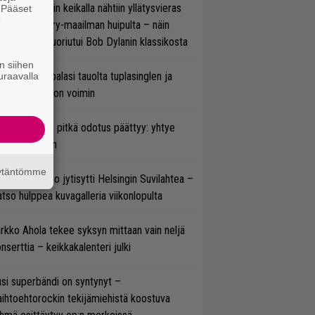
ns N’ Rosesin keikalla nähtiin yllätysvieras
. Pääset
e
oraan country-maailman huipulta – näin
koonpano suoriutui Bob Dylanin klassikosta
n siihen
ind Channel palasi tauolta tuplasinglen ja
uraavalla
yttävän videon voimin
ezer-fanien pitkä odotus päättyy: yhtye
ulee Suomeen
äytäntömme
täkesä Go-Go jytisytti Helsingin Suvilahtea –
tso hulppea kuvagalleria viikonlopulta
rkko Ahola tekee syksyn mittaan vain neljä
nserttia – keikkakalenteri julki
si superbändi on syntynyt –
ihtoehtorockin tekijämiehistä koostuva