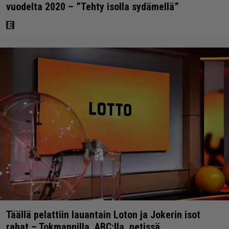
vuodelta 2020 – ”Tehty isolla sydämellä”
Täällä pelattiin lauantain Loton ja Jokerin isot
rahat – Tokmannilla, ABC:lla, netissä…