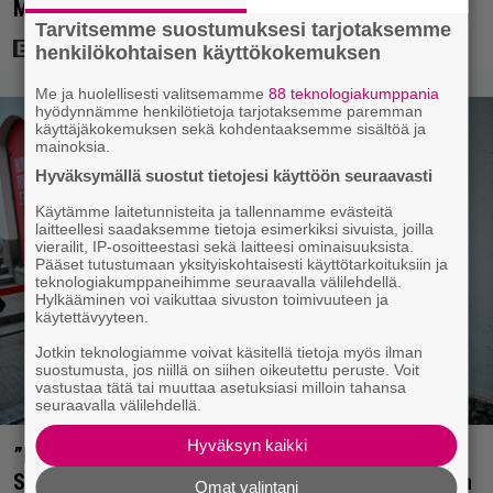
Margot Robbie vei seksikohtauksen liian pitkälle
Tarvitsemme suostumuksesi tarjotaksemme
henkilökohtaisen käyttökokemuksen
Me ja huolellisesti valitsemamme
88 teknologiakumppania
hyödynnämme henkilötietoja tarjotaksemme paremman
käyttäjäkokemuksen sekä kohdentaaksemme sisältöä ja
mainoksia.
Hyväksymällä suostut tietojesi käyttöön seuraavasti
Käytämme laitetunnisteita ja tallennamme evästeitä
laitteellesi saadaksemme tietoja esimerkiksi sivuista, joilla
vierailit, IP-osoitteestasi sekä laitteesi ominaisuuksista.
Pääset tutustumaan yksityiskohtaisesti käyttötarkoituksiin ja
teknologiakumppaneihimme seuraavalla välilehdellä.
Hylkääminen voi vaikuttaa sivuston toimivuuteen ja
käytettävyyteen.
Jotkin teknologiamme voivat käsitellä tietoja myös ilman
suostumusta, jos niillä on siihen oikeutettu peruste. Voit
vastustaa tätä tai muuttaa asetuksiasi milloin tahansa
seuraavalla välilehdellä.
Hyväksyn kaikki
”Mitä isompi vehje, sen paremmin kulkee” –
Susanna Penttilä suuntasi Bangbussinsa Helsingin
Omat valintani