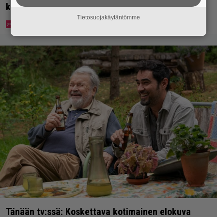
keskustaan
Tietosuojakäytäntömme
Tänään tv:ssä: Koskettava kotimainen elokuva