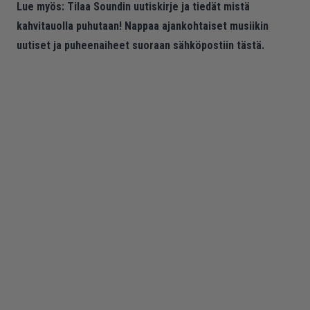
Lue myös:
Tilaa Soundin uutiskirje ja tiedät mistä
kahvitauolla puhutaan! Nappaa ajankohtaiset musiikin
uutiset ja puheenaiheet suoraan sähköpostiin tästä.