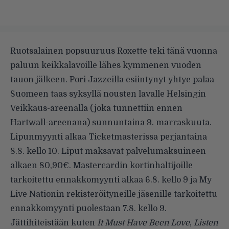
Ruotsalainen popsuuruus Roxette teki tänä vuonna
paluun keikkalavoille lähes kymmenen vuoden
tauon jälkeen. Pori Jazzeilla esiintynyt yhtye palaa
Suomeen taas syksyllä nousten lavalle Helsingin
Veikkaus-areenalla (joka tunnettiin ennen
Hartwall-areenana) sunnuntaina 9. marraskuuta.
Lipunmyynti alkaa Ticketmasterissa perjantaina
8.8. kello 10. Liput maksavat palvelumaksuineen
alkaen 80,90€. Mastercardin kortinhaltijoille
tarkoitettu ennakkomyynti alkaa 6.8. kello 9 ja My
Live Nationin rekisteröityneille jäsenille tarkoitettu
ennakkomyynti puolestaan 7.8. kello 9.
Jättihiteistään kuten
It Must Have Been Love
,
Listen