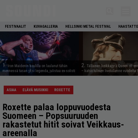
FESTIVAALIT
KUVAGALLERIA
HELLSINKI METAL FESTIVAL
HAASTATTE
1.
2.
Iron Maidenin keulilla on laulanut tähän
Tällainen keikkajyrä Queen oli e
mennessä tasan yksi legenda, julistaa ex-solisti
– katso tulinen livetallenne vuodelta
ASIAA
ELÄVÄ MUSIIKKI
ROXETTE
Roxette palaa loppuvuodesta
Suomeen – Popsuuruuden
rakastetut hitit soivat Veikkaus-
areenalla