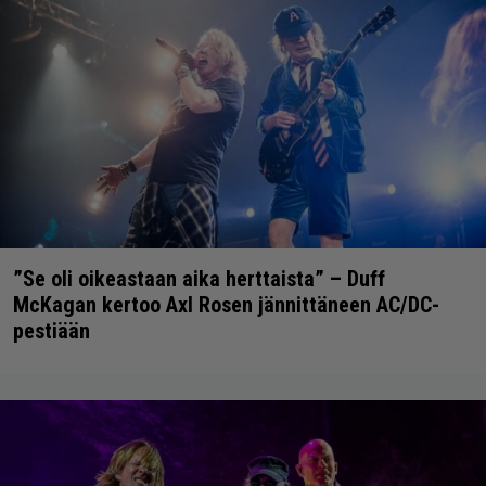
”Se oli oikeastaan aika herttaista” – Duff
McKagan kertoo Axl Rosen jännittäneen AC/DC-
pestiään