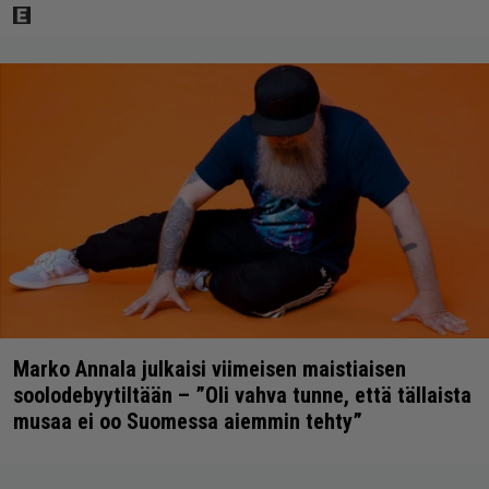
Marko Annala julkaisi viimeisen maistiaisen
soolodebyytiltään – ”Oli vahva tunne, että tällaista
musaa ei oo Suomessa aiemmin tehty”