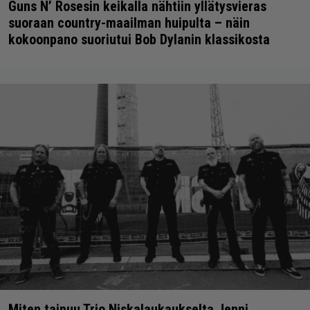
Guns N’ Rosesin keikalla nähtiin yllätysvieras
suoraan country-maailman huipulta – näin
kokoonpano suoriutui Bob Dylanin klassikosta
Miten taipuu Trio Niskalaukaukselta Jenni