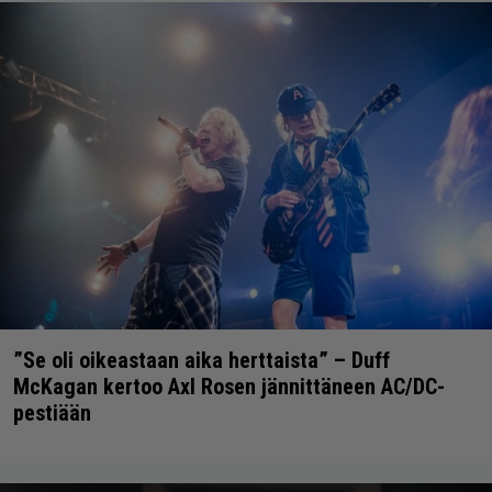
”Se oli oikeastaan aika herttaista” – Duff
McKagan kertoo Axl Rosen jännittäneen AC/DC-
pestiään