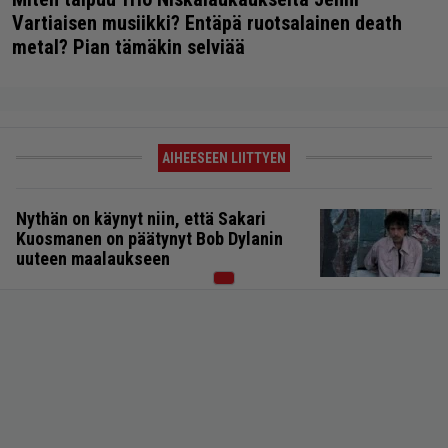
Vartiaisen musiikki? Entäpä ruotsalainen death
metal? Pian tämäkin selviää
AIHEESEEN LIITTYEN
Nythän on käynyt niin, että Sakari
Kuosmanen on päätynyt Bob Dylanin
uuteen maalaukseen