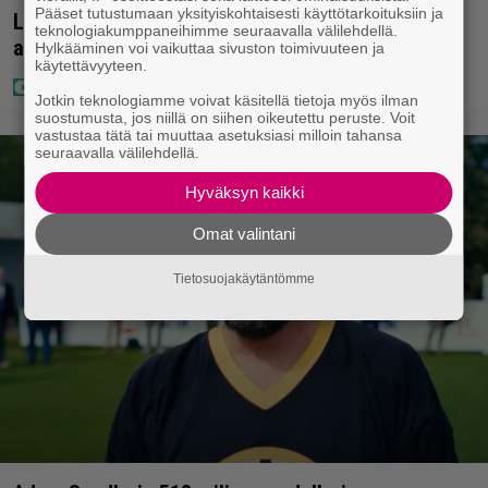
Pääset tutustumaan yksityiskohtaisesti käyttötarkoituksiin ja
Laulaja Mirellan rantakuvat ovat täynnä lomaa,
teknologiakumppaneihimme seuraavalla välilehdellä.
aurinkoa ja iloa
Hylkääminen voi vaikuttaa sivuston toimivuuteen ja
käytettävyyteen.
Jotkin teknologiamme voivat käsitellä tietoja myös ilman
suostumusta, jos niillä on siihen oikeutettu peruste. Voit
vastustaa tätä tai muuttaa asetuksiasi milloin tahansa
seuraavalla välilehdellä.
Hyväksyn kaikki
Omat valintani
Tietosuojakäytäntömme