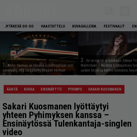
JYTÄKESÄ GO-GO
HAASTATTELU
KUVAGALLERIA
FESTIVAALIT
EN
2.
Se on nyt tai ei koskaan, toteaa Y
1.
Arvio: Saimaa on toisella covertripillään niin
Malmsteen – Ruotsin kitarajumala ly
suvereeni, että se kääntyy itseään vastaan
uuden biisin ja kertoo tulevasta levys
ÄÄNTÄ
KUVAA
ENSINÄYTTÖ
PYHIMYS
SAKARI KUOSMANEN
Sakari Kuosmanen lyöttäytyi
yhteen Pyhimyksen kanssa –
Ensinäytössä Tulenkantaja-singlen
video