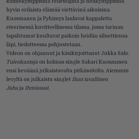
kolmekymppisinä rellestäjinä ja nelikymppisinä
hyvin erilaista elämää viettävinä aikuisina.
Kuosmanen ja Pyhimys laulavat kappaletta
eteerisessä kuvitteellisessa tilassa, jossa tarinan
tapahtumat kuultavat paikoin heidän siluettiensa
läpi, tiedotteessa pohjustetaan.
Videon on ohjannut ja käsikirjoittanut Jukka Salo.
Tulenkantaja
on kolmas single Sakari Kuosmasen
ensi keväänä julkaistavalta pitkäsoitolta. Aiemmin
levyltä on julkaistu singlet
Ihan tavallinen
Juha
ja
Ihmissusi.