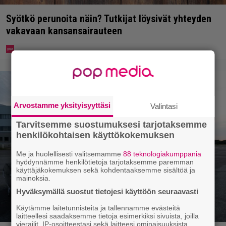
Syötkö perunoita näin? Tutkijat löysivät yhteyden
vakavaan kansansairauteen
Arvostamme yksityisyyttäsi
Valintasi
Tarvitsemme suostumuksesi tarjotaksemme
henkilökohtaisen käyttökokemuksen
Me ja huolellisesti valitsemamme
88 teknologiakumppania
hyödynnämme henkilötietoja tarjotaksemme paremman
käyttäjäkokemuksen sekä kohdentaaksemme sisältöä ja
mainoksia.
Hyväksymällä suostut tietojesi käyttöön seuraavasti
Käytämme laitetunnisteita ja tallennamme evästeitä
laitteellesi saadaksemme tietoja esimerkiksi sivuista, joilla
vierailit, IP-osoitteestasi sekä laitteesi ominaisuuksista.