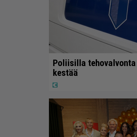
Poliisilla tehovalvont
kestää