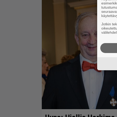
esimerkiks
tutustuma
seuraaval
käytettäv
Jotkin te
oikeutett
välilehdel