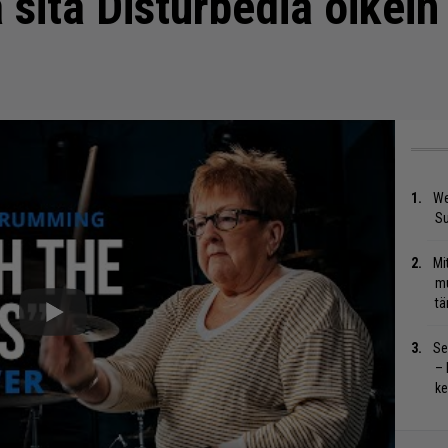
 sitä Disturbedia oikein
We
S
Mi
mu
tä
Se
– 
ke