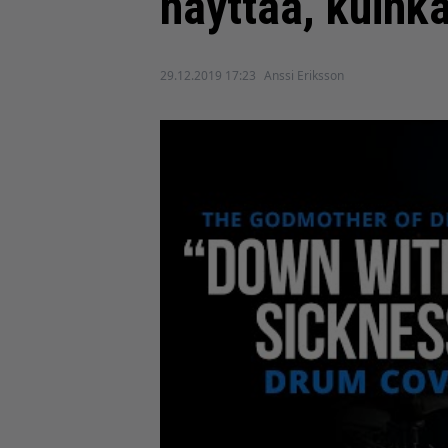
näyttää, kuinka
29.12.2019 17:23
Anssi Eriksson