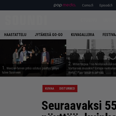
Como.fi
Episodi.fi
ETUSIVU
UUTIS
HAASTATTELU
JYTÄKESÄ GO-GO
KUVAGALLERIA
FESTIVA
2.
Miten taipuu Trio Niskalaukaukse
1.
Weezer-fanien pitkä odotus päättyy: yhtye
Vartiaisen musiikki? Entäpä ruotsala
tulee Suomeen
metal? Pian tämäkin selviää
KUVAA
DISTURBED
Seuraavaksi 55