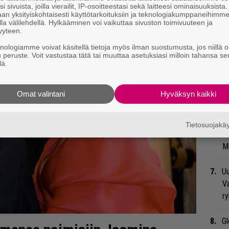
i sivuista, joilla vierailit, IP-osoitteestasi sekä laitteesi ominaisuuksista
Ma
an yksityiskohtaisesti käyttötarkoituksiin ja teknologiakumppaneihimm
uu
la välilehdellä. Hylkääminen voi vaikuttaa sivuston toimivuuteen ja
yyteen.
Ar
knologiamme voivat käsitellä tietoja myös ilman suostumusta, jos niillä o
u peruste. Voit vastustaa tätä tai muuttaa asetuksiasi milloin tahansa se
su
lä.
Bl
Omat valintani
Hyväksyn kaikki
nä
Li
Tietosuojak
ta
Me
Uu
Va
ry
Gl