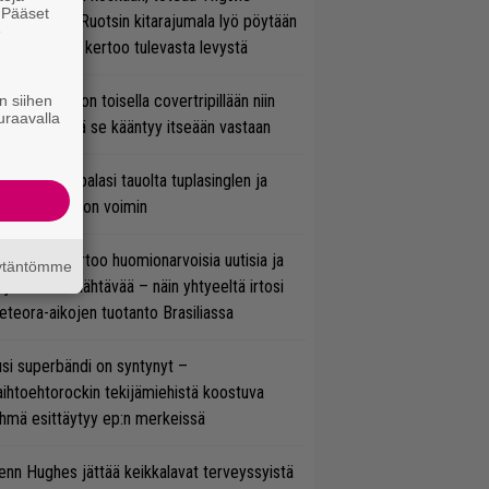
. Pääset
lmsteen – Ruotsin kitarajumala lyö pöytään
e
den biisin ja kertoo tulevasta levystä
vio: Saimaa on toisella covertripillään niin
n siihen
uraavalla
vereeni, että se kääntyy itseään vastaan
ind Channel palasi tauolta tuplasinglen ja
yttävän videon voimin
nkin Park kertoo huomionarvoisia uutisia ja
äytäntömme
rjoaa uutta nähtävää – näin yhtyeeltä irtosi
teora-aikojen tuotanto Brasiliassa
si superbändi on syntynyt –
ihtoehtorockin tekijämiehistä koostuva
hmä esittäytyy ep:n merkeissä
enn Hughes jättää keikkalavat terveyssyistä