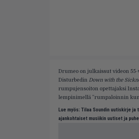
Drumeo
on julkaissut videon 55-
Disturbedin
Down with the Sickn
rumpujensoiton opettajaksi
Inst
lempinimellä ”rumpaloinnin kumm
Lue myös:
Tilaa Soundin uutiskirje ja
ajankohtaiset musiikin uutiset ja puh