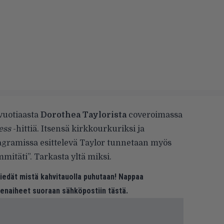
vuotiaasta
Dorothea Taylorista
coveroimassa
ess
-hittiä.
Itsensä kirkkourkuriksi ja
agramissa
esittelevä Taylor tunnetaan myös
itäti”. Tarkasta yltä miksi.
 tiedät mistä kahvitauolla puhutaan! Nappaa
eenaiheet suoraan sähköpostiin tästä.