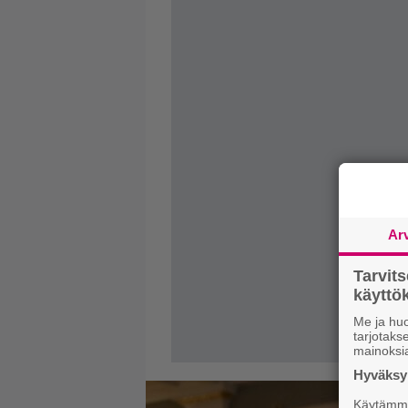
Ar
Tarvit
käytt
Me ja huo
tarjotak
mainoksi
Hyväksym
Käytämme 