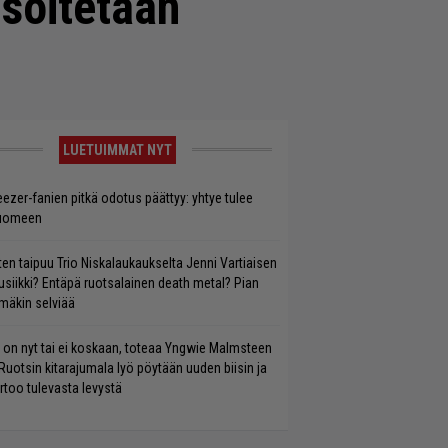
 soitetaan
LUETUIMMAT NYT
ezer-fanien pitkä odotus päättyy: yhtye tulee
uomeen
ten taipuu Trio Niskalaukaukselta Jenni Vartiaisen
siikki? Entäpä ruotsalainen death metal? Pian
mäkin selviää
 on nyt tai ei koskaan, toteaa Yngwie Malmsteen
Ruotsin kitarajumala lyö pöytään uuden biisin ja
rtoo tulevasta levystä