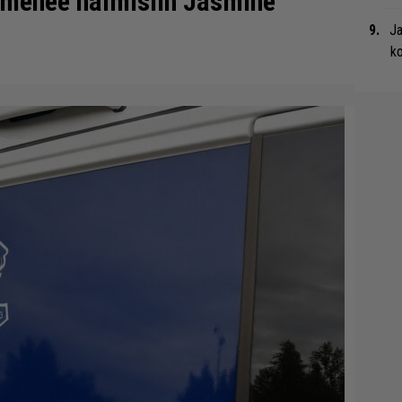
 menee naimisiin Jasmine
Ja
ko