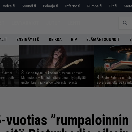
Voice.fi
Soundi.fi
Pelaaja.fi
Inferno.fi
Rumba.fi
Tilt.fi
Metel
ET
LEVYARVIOT
JUTUT
LEHTI
ALIT
ENSINÄYTTÖ
KEIKKA
RIP
ELÄMÄNI SOUNDIT
S
3.
lta Jenni
Se on nyt tai ei koskaan, toteaa Yngwie
4.
inen death
Malmsteen – Ruotsin kitarajumala lyö pöytään
Arvio: Saimaa on toise
uuden biisin ja kertoo tulevasta levystä
suvereeni, että se käänt
-vuotias ”rumpaloinnin