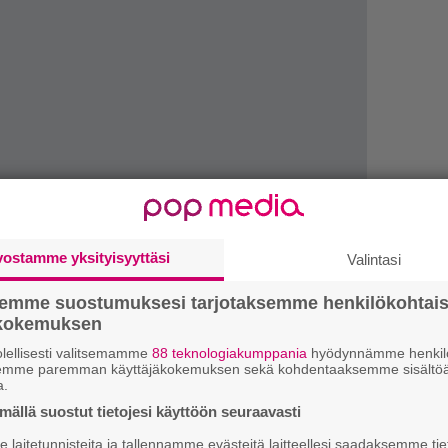
vostamme yksityisyyttäsi
Valintasi
We
t
semme suostumuksesi tarjotaksemme henkilökohtai
ökokemuksen
Mi
lellisesti valitsemamme
88 teknologiakumppania
hyödynnämme henkilö
Va
semme paremman käyttäjäkokemuksen sekä kohdentaaksemme sisältöä
a.
me
ällä suostut tietojesi käyttöön seuraavasti
Se
laitetunnisteita ja tallennamme evästeitä laitteellesi saadaksemme tie