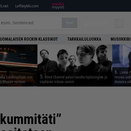
i.net
Leffatykki.com
Etsi
KIRJAUDU
UOMALAISEN ROCKIN KLASSIKOT
TARKKAILULUOKKA
MUSIIKKIB
6.
Linkin 
5.
lla covertripillään niin
Blind Channel palasi tauolta tuplasinglen ja
tarjoaa uut
yy itseään vastaan
näyttävän videon voimin
Meteora-aik
 kummitäti”