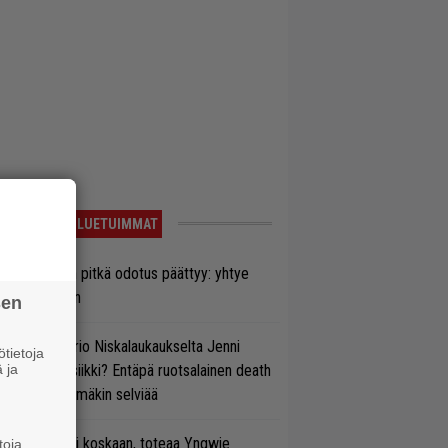
LUETUIMMAT
ezer-fanien pitkä odotus päättyy: yhtye
ulee Suomeen
sen
ten taipuu Trio Niskalaukaukselta Jenni
tietoja
rtiaisen musiikki? Entäpä ruotsalainen death
 ja
tal? Pian tämäkin selviää
 on nyt tai ei koskaan, toteaa Yngwie
toja