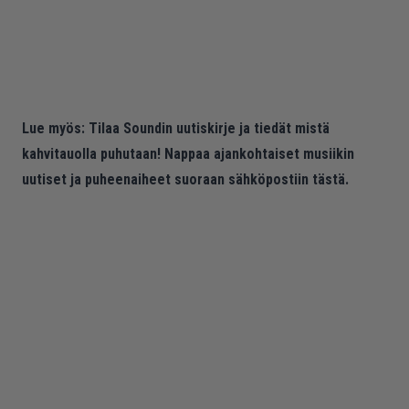
Lue myös:
Tilaa Soundin uutiskirje ja tiedät mistä
kahvitauolla puhutaan! Nappaa ajankohtaiset musiikin
uutiset ja puheenaiheet suoraan sähköpostiin tästä.