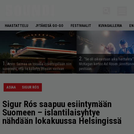
HAASTATTELU
JYTÄKESÄ GO-GO
FESTIVAALIT
KUVAGALLERIA
EN
2.
”Se oli oikeastaan aika herttaista”
1.
Arvio: Saimaa on toisella covertripillään niin
McKagan kertoo Axl Rosen jännittäne
suvereeni, että se kääntyy itseään vastaan
pestiään
ASIAA
SIGUR RÓS
Sigur Rós saapuu esiintymään
Suomeen – islantilaisyhtye
nähdään lokakuussa Helsingissä