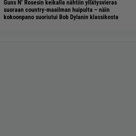
Guns N’ Rosesin keikalla nähtiin yllätysvieras
suoraan country-maailman huipulta – näin
kokoonpano suoriutui Bob Dylanin klassikosta