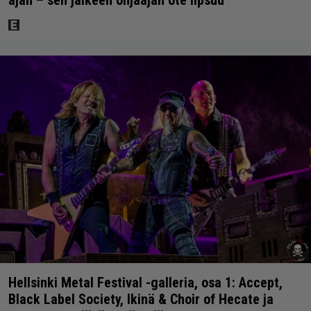
ajan – sen jälkeen ohjaajan ote lipsuu
Hellsinki Metal Festival -galleria, osa 1: Accept,
Black Label Society, Ikinä & Choir of Hecate ja