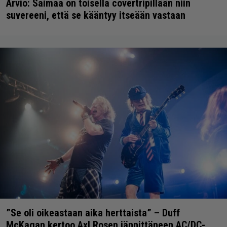
Arvio: Saimaa on toisella covertripillään niin
suvereeni, että se kääntyy itseään vastaan
”Se oli oikeastaan aika herttaista” – Duff
McKagan kertoo Axl Rosen jännittäneen AC/DC-