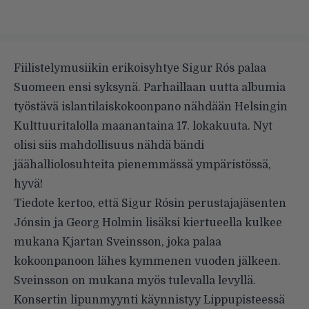
Fiilistelymusiikin erikoisyhtye Sigur Rós palaa
Suomeen ensi syksynä. Parhaillaan uutta albumia
työstävä islantilaiskokoonpano nähdään Helsingin
Kulttuuritalolla maanantaina 17. lokakuuta. Nyt
olisi siis mahdollisuus nähdä bändi
jäähalliolosuhteita pienemmässä ympäristössä,
hyvä!
Tiedote kertoo, että Sigur Rósin perustajajäsenten
Jónsin ja Georg Holmin lisäksi kiertueella kulkee
mukana Kjartan Sveinsson, joka palaa
kokoonpanoon lähes kymmenen vuoden jälkeen.
Sveinsson on mukana myös tulevalla levyllä.
Konsertin lipunmyynti käynnistyy Lippupisteessä