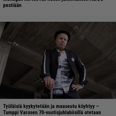
pestiään
Työläisiä kyykytetään ja maaseutu köyhtyy –
Tumppi Varosen 70-vuotisjuhlabiisillä otetaan