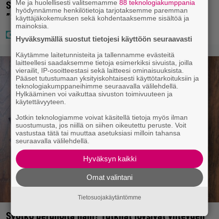
Me ja huolellisesti valitsemamme
88 teknologiakumppania
Sara ja Mikko Parikka etsivät uutta kotia –
hyödynnämme henkilötietoja tarjotaksemme paremman
”Seuraavaan kotiin tämmöinen”
käyttäjäkokemuksen sekä kohdentaaksemme sisältöä ja
mainoksia.
Hyväksymällä suostut tietojesi käyttöön seuraavasti
Käytämme laitetunnisteita ja tallennamme evästeitä
laitteellesi saadaksemme tietoja esimerkiksi sivuista, joilla
vierailit, IP-osoitteestasi sekä laitteesi ominaisuuksista.
Pääset tutustumaan yksityiskohtaisesti käyttötarkoituksiin ja
teknologiakumppaneihimme seuraavalla välilehdellä.
Hylkääminen voi vaikuttaa sivuston toimivuuteen ja
käytettävyyteen.
Jotkin teknologiamme voivat käsitellä tietoja myös ilman
suostumusta, jos niillä on siihen oikeutettu peruste. Voit
vastustaa tätä tai muuttaa asetuksiasi milloin tahansa
seuraavalla välilehdellä.
Hyväksyn kaikki
Omat valintani
Tietosuojakäytäntömme
Syötkö perunoita näin? Tutkijat löysivät yhteyden