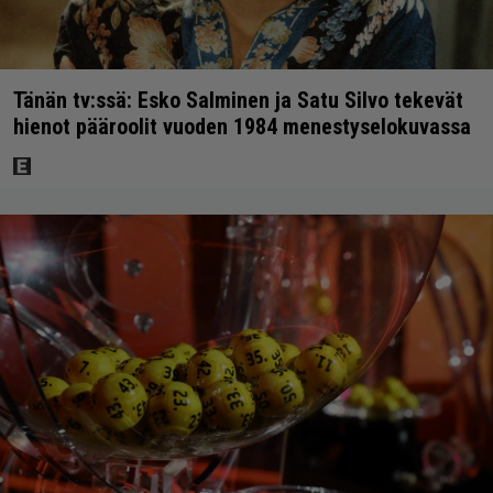
Tänän tv:ssä: Esko Salminen ja Satu Silvo tekevät
hienot pääroolit vuoden 1984 menestyselokuvassa