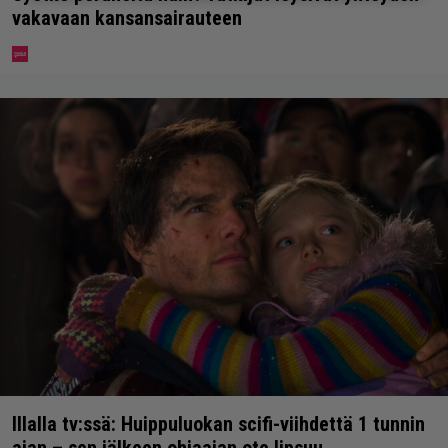
vakavaan kansansairauteen
Illalla tv:ssä: Huippuluokan scifi-viihdettä 1 tunnin