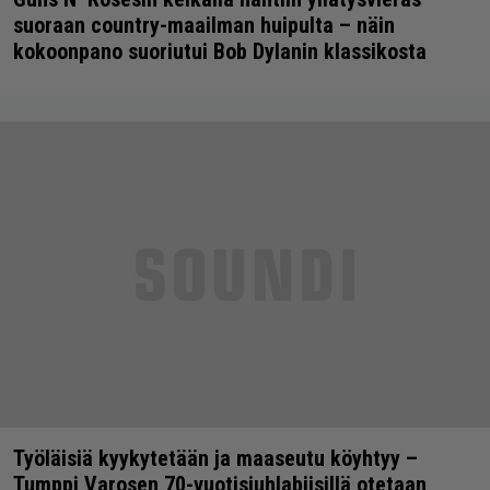
suoraan country-maailman huipulta – näin
kokoonpano suoriutui Bob Dylanin klassikosta
Työläisiä kyykytetään ja maaseutu köyhtyy –
Tumppi Varosen 70-vuotisjuhlabiisillä otetaan