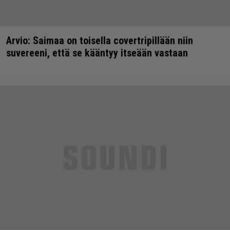
Arvio: Saimaa on toisella covertripillään niin
suvereeni, että se kääntyy itseään vastaan