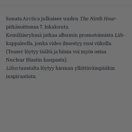
Sonata Arctica julkaisee uuden
The Ninth Hour
-
pitkäsoittonsa 7. lokakuuta.
Kemiläisryhmä jatkaa albumin promotoimista
Life
-
kappaleella, jonka video ilmestyy ensi viikolla.
(Teaser löytyy
täältä
ja biisin voi myös ostaa
Nuclear Blastin kaupasta
).
Lifen
taustalta löytyy hieman yllättävämpääkin
inspiraatiota.