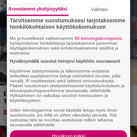
Arvostamme yksityisyyttäsi
Valintasi
Tarvitsemme suostumuksesi tarjotaksemme
henkilökohtaisen käyttökokemuksen
Me ja huolellisesti valitsemamme
88 teknologiakumppania
hyödynnämme henkilötietoja tarjotaksemme paremman
käyttäjäkokemuksen sekä kohdentaaksemme sisältöä ja
mainoksia.
Hyväksymällä suostut tietojesi käyttöön seuraavasti
Käytämme laitetunnisteita ja tallennamme evästeitä
laitteellesi saadaksemme tietoja esimerkiksi sivuista, joilla
vierailit, IP-osoitteestasi sekä laitteesi ominaisuuksista.
Pääset tutustumaan yksityiskohtaisesti käyttötarkoituksiin ja
teknologiakumppaneihimme seuraavalla välilehdellä.
Eppu Normaalin viimeinen konsertti esitetään
Hylkääminen voi vaikuttaa sivuston toimivuuteen ja
Ylellä
käytettävyyteen.
Jotkin teknologiamme voivat käsitellä tietoja myös ilman
suostumusta, jos niillä on siihen oikeutettu peruste. Voit
vastustaa tätä tai muuttaa asetuksiasi milloin tahansa
seuraavalla välilehdellä.
Hyväksyn kaikki