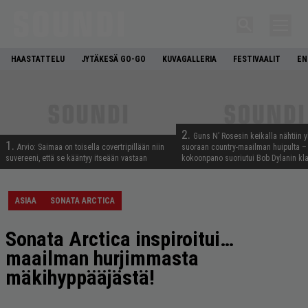
HAASTATTELU
JYTÄKESÄ GO-GO
KUVAGALLERIA
FESTIVAALIT
EN
2.
Guns N’ Rosesin keikalla nähtiin y
1.
Arvio: Saimaa on toisella covertripillään niin
suoraan country-maailman huipulta –
suvereeni, että se kääntyy itseään vastaan
kokoonpano suoriutui Bob Dylanin kl
ASIAA
SONATA ARCTICA
Sonata Arctica inspiroitui…
maailman hurjimmasta
mäkihyppääjästä!