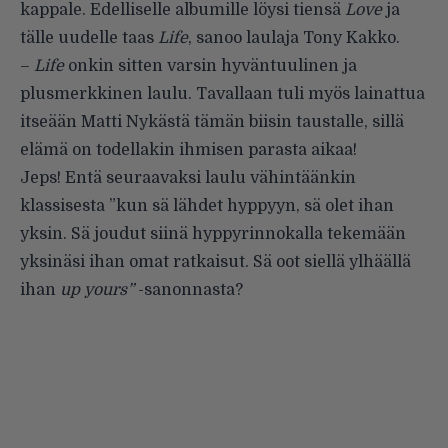
kappale. Edelliselle albumille löysi tiensä
Love
ja
tälle uudelle taas
Life
, sanoo laulaja Tony Kakko.
–
Life
onkin sitten varsin hyväntuulinen ja
plusmerkkinen laulu. Tavallaan tuli myös lainattua
itseään Matti Nykästä tämän biisin taustalle, sillä
elämä on todellakin ihmisen parasta aikaa!
Jeps! Entä seuraavaksi laulu vähintäänkin
klassisesta ”kun sä lähdet hyppyyn, sä olet ihan
yksin. Sä joudut siinä hyppyrinnokalla tekemään
yksinäsi ihan omat ratkaisut. Sä oot siellä ylhäällä
ihan
up yours”
-sanonnasta?