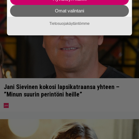
Omat valintani
Tietosuojakäytäntömme
Jani Sievinen kokosi lapsikatraansa yhteen –
”Minun suurin perintöni heille”