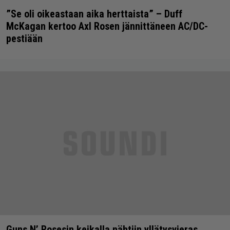
”Se oli oikeastaan aika herttaista” – Duff
McKagan kertoo Axl Rosen jännittäneen AC/DC-
pestiään
Guns N’ Rosesin keikalla nähtiin yllätysvieras