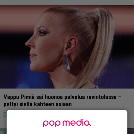
Vappu Pimiä sai huonoa palvelua ravintolassa –
pettyi siellä kahteen asiaan