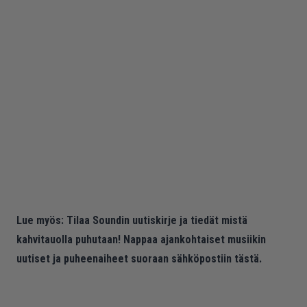
Lue myös:
Tilaa Soundin uutiskirje ja tiedät mistä
kahvitauolla puhutaan! Nappaa ajankohtaiset musiikin
uutiset ja puheenaiheet suoraan sähköpostiin tästä.