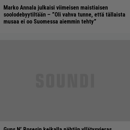
Marko Annala julkaisi viimeisen maistiaisen
soolodebyytiltään – ”Oli vahva tunne, että tällaista
musaa ei oo Suomessa aiemmin tehty”
Guns N’ Rosesin keikalla nähtiin yllätysvieras