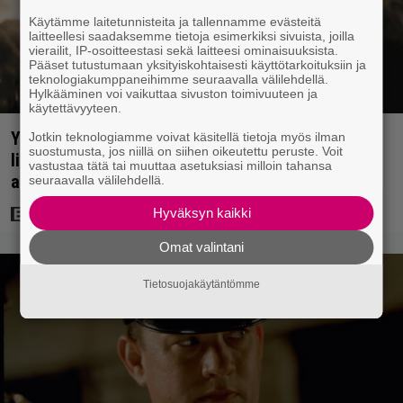
Käytämme laitetunnisteita ja tallennamme evästeitä
laitteellesi saadaksemme tietoja esimerkiksi sivuista, joilla
vierailit, IP-osoitteestasi sekä laitteesi ominaisuuksista.
Pääset tutustumaan yksityiskohtaisesti käyttötarkoituksiin ja
teknologiakumppaneihimme seuraavalla välilehdellä.
Hylkääminen voi vaikuttaa sivuston toimivuuteen ja
käytettävyyteen.
Yöllä tv:ssä: Sotaelokuvan näyttelijät kasvattivat
Jotkin teknologiamme voivat käsitellä tietoja myös ilman
suostumusta, jos niillä on siihen oikeutettu peruste. Voit
lihakset nopeasti erikoisella kikalla – IMDb-
vastustaa tätä tai muuttaa asetuksiasi milloin tahansa
arvosana on 7,6
seuraavalla välilehdellä.
Hyväksyn kaikki
Omat valintani
Tietosuojakäytäntömme