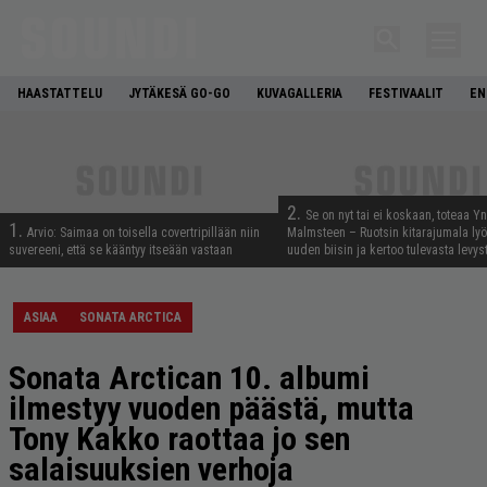
HAASTATTELU
JYTÄKESÄ GO-GO
KUVAGALLERIA
FESTIVAALIT
EN
2.
Se on nyt tai ei koskaan, toteaa Y
1.
Arvio: Saimaa on toisella covertripillään niin
Malmsteen – Ruotsin kitarajumala ly
suvereeni, että se kääntyy itseään vastaan
uuden biisin ja kertoo tulevasta levys
ASIAA
SONATA ARCTICA
Sonata Arctican 10. albumi
ilmestyy vuoden päästä, mutta
Tony Kakko raottaa jo sen
salaisuuksien verhoja