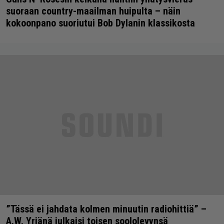
suoraan country-maailman huipulta – näin
kokoonpano suoriutui Bob Dylanin klassikosta
”Tässä ei jahdata kolmen minuutin radiohittiä” –
A.W. Yrjänä julkaisi toisen soololevynsä