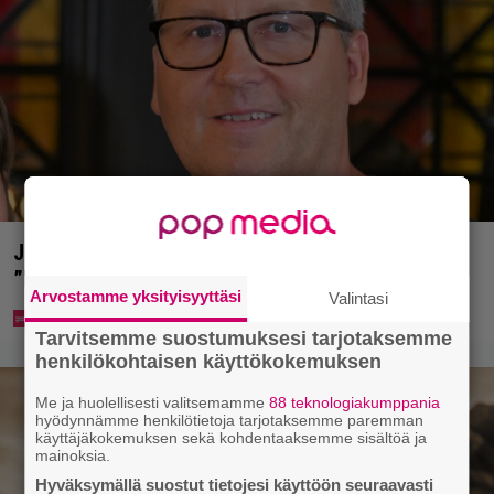
Jani Sievinen kokosi lapsikatraansa yhteen –
”Minun suurin perintöni heille”
Arvostamme yksityisyyttäsi
Valintasi
Tarvitsemme suostumuksesi tarjotaksemme
henkilökohtaisen käyttökokemuksen
Me ja huolellisesti valitsemamme
88 teknologiakumppania
hyödynnämme henkilötietoja tarjotaksemme paremman
käyttäjäkokemuksen sekä kohdentaaksemme sisältöä ja
mainoksia.
Hyväksymällä suostut tietojesi käyttöön seuraavasti