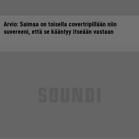
Arvio: Saimaa on toisella covertripillään niin
suvereeni, että se kääntyy itseään vastaan