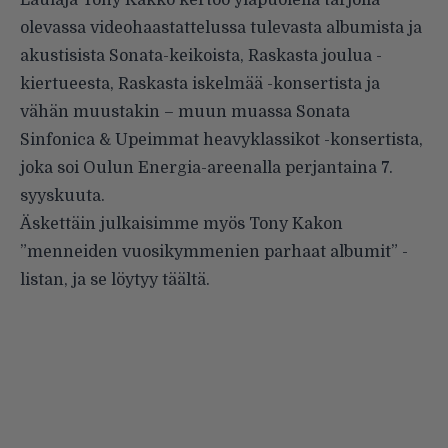
Laulaja Tony Kakko kertoo yläpuolella tarjolla
olevassa videohaastattelussa tulevasta albumista ja
akustisista Sonata-keikoista, Raskasta joulua -
kiertueesta, Raskasta iskelmää -konsertista ja
vähän muustakin – muun muassa Sonata
Sinfonica & Upeimmat heavyklassikot -konsertista,
joka soi Oulun Energia-areenalla perjantaina 7.
syyskuuta.
Äskettäin julkaisimme myös Tony Kakon
”menneiden vuosikymmenien parhaat albumit” -
listan, ja se löytyy
täältä
.