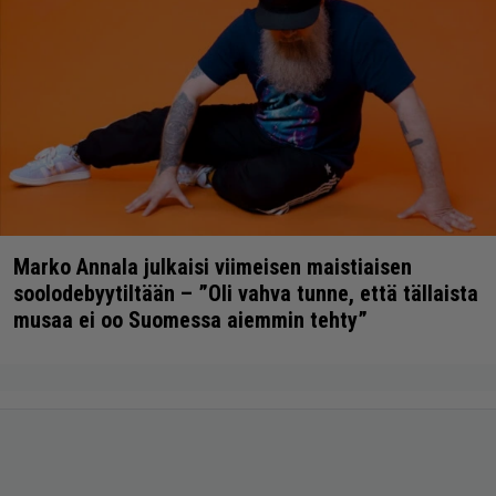
Marko Annala julkaisi viimeisen maistiaisen
soolodebyytiltään – ”Oli vahva tunne, että tällaista
musaa ei oo Suomessa aiemmin tehty”