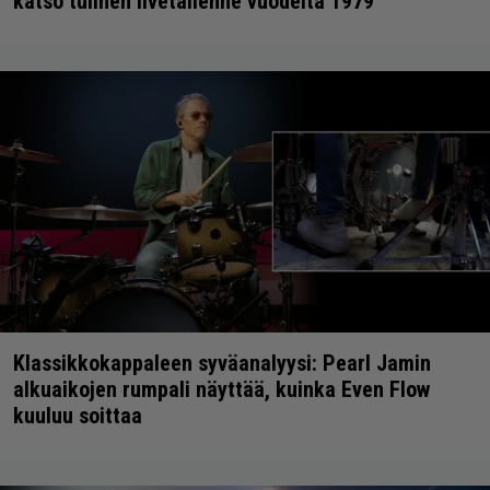
katso tulinen livetallenne vuodelta 1979
Klassikkokappaleen syväanalyysi: Pearl Jamin
alkuaikojen rumpali näyttää, kuinka Even Flow
kuuluu soittaa