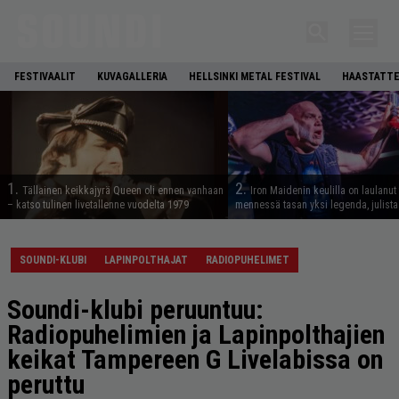
FESTIVAALIT
KUVAGALLERIA
HELLSINKI METAL FESTIVAL
HAASTATTE
1.
2.
Tällainen keikkajyrä Queen oli ennen vanhaan
Iron Maidenin keulilla on laulanut
– katso tulinen livetallenne vuodelta 1979
mennessä tasan yksi legenda, julistaa
SOUNDI-KLUBI
LAPINPOLTHAJAT
RADIOPUHELIMET
Soundi-klubi peruuntuu:
Radiopuhelimien ja Lapinpolthajien
keikat Tampereen G Livelabissa on
peruttu