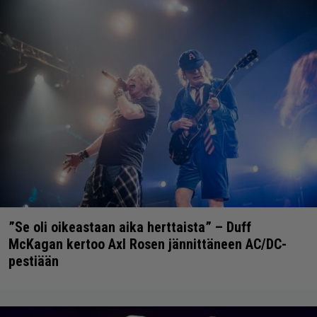
”Se oli oikeastaan aika herttaista” – Duff
McKagan kertoo Axl Rosen jännittäneen AC/DC-
pestiään