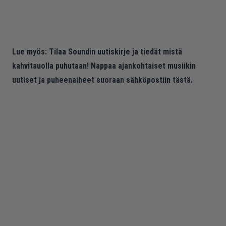
Lue myös:
Tilaa Soundin uutiskirje ja tiedät mistä
kahvitauolla puhutaan! Nappaa ajankohtaiset musiikin
uutiset ja puheenaiheet suoraan sähköpostiin tästä.