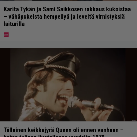
Karita Tykän ja Sami Saikkosen rakkaus kukoistaa
– vähäpukeista hempeilyä ja leveitä virnistyksiä
laiturilla
Tällainen keikkajyrä Queen oli ennen vanhaan –