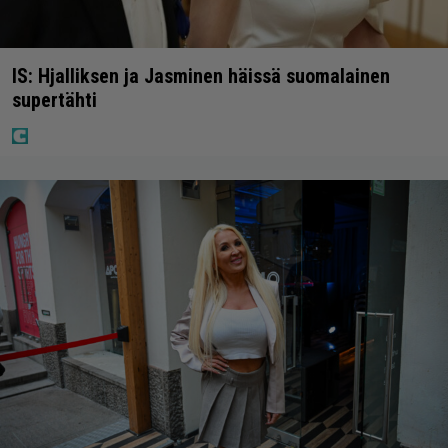
IS: Hjalliksen ja Jasminen häissä suomalainen
supertähti