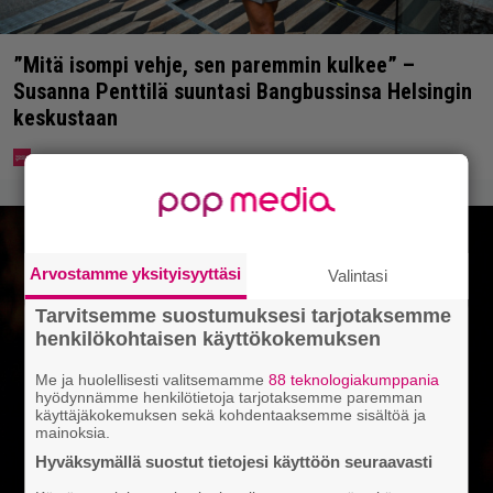
”Mitä isompi vehje, sen paremmin kulkee” –
Susanna Penttilä suuntasi Bangbussinsa Helsingin
keskustaan
Arvostamme yksityisyyttäsi
Valintasi
Tarvitsemme suostumuksesi tarjotaksemme
henkilökohtaisen käyttökokemuksen
Me ja huolellisesti valitsemamme
88 teknologiakumppania
hyödynnämme henkilötietoja tarjotaksemme paremman
käyttäjäkokemuksen sekä kohdentaaksemme sisältöä ja
mainoksia.
Hyväksymällä suostut tietojesi käyttöön seuraavasti