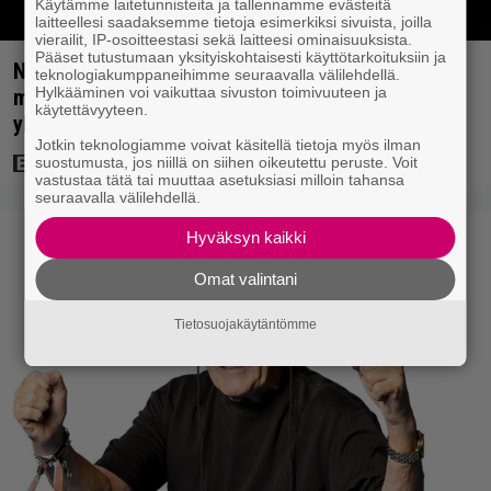
Käytämme laitetunnisteita ja tallennamme evästeitä
laitteellesi saadaksemme tietoja esimerkiksi sivuista, joilla
vierailit, IP-osoitteestasi sekä laitteesi ominaisuuksista.
Pääset tutustumaan yksityiskohtaisesti käyttötarkoituksiin ja
Nyt Netflixissä: Christopher Nolanin viiden tähden
teknologiakumppaneihimme seuraavalla välilehdellä.
Hylkääminen voi vaikuttaa sivuston toimivuuteen ja
mysteerileffa – ”Huikean hienosti kirjoitettu
käytettävyyteen.
yllätyskäänteiden sarja”
Jotkin teknologiamme voivat käsitellä tietoja myös ilman
suostumusta, jos niillä on siihen oikeutettu peruste. Voit
vastustaa tätä tai muuttaa asetuksiasi milloin tahansa
seuraavalla välilehdellä.
Hyväksyn kaikki
Omat valintani
Tietosuojakäytäntömme