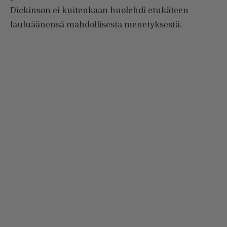
Dickinson ei kuitenkaan huolehdi etukäteen
lauluäänensä mahdollisesta menetyksestä.