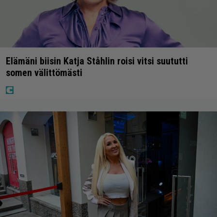
Elämäni biisin Katja Ståhlin roisi vitsi suututti
somen välittömästi