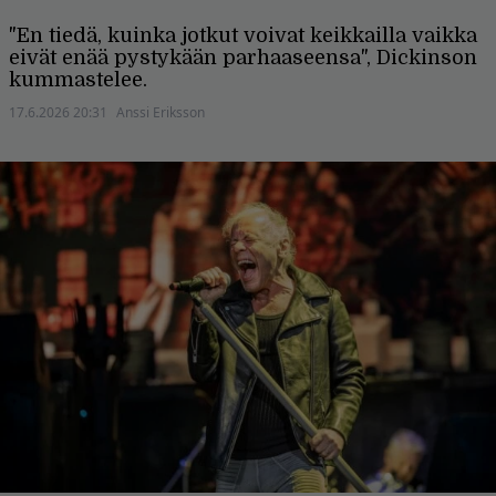
"En tiedä, kuinka jotkut voivat keikkailla vaikka
eivät enää pystykään parhaaseensa", Dickinson
kummastelee.
17.6.2026 20:31
Anssi Eriksson