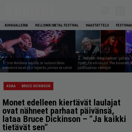
KUVAGALLERIA
HELLSINKI METAL FESTIVAL
HAASTATTELU
FESTIVAA
2.
Hellsinki Metal Festival -galleria, 
1.
Iron Maidenin keulilla on laulanut tähän
Opeth, Paradise Lost, The Kovenant j
mennessä tasan yksi legenda, julistaa ex-solisti
päätöspäivän esiintyjät
ASIAA
BRUCE DICKINSON
Monet edelleen kiertävät laulajat
ovat nähneet parhaat päivänsä,
lataa Bruce Dickinson – ”Ja kaikki
tietävät sen”