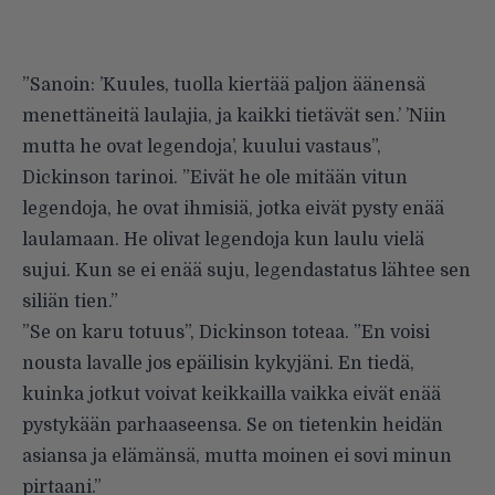
”Sanoin: ’Kuules, tuolla kiertää paljon äänensä
menettäneitä laulajia, ja kaikki tietävät sen.’ ’Niin
mutta he ovat legendoja’, kuului vastaus”,
Dickinson tarinoi. ”Eivät he ole mitään vitun
legendoja, he ovat ihmisiä, jotka eivät pysty enää
laulamaan. He olivat legendoja kun laulu vielä
sujui. Kun se ei enää suju, legendastatus lähtee sen
siliän tien.”
”Se on karu totuus”, Dickinson toteaa. ”En voisi
nousta lavalle jos epäilisin kykyjäni. En tiedä,
kuinka jotkut voivat keikkailla vaikka eivät enää
pystykään parhaaseensa. Se on tietenkin heidän
asiansa ja elämänsä, mutta moinen ei sovi minun
pirtaani.”