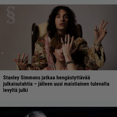
Stanley Simmons jatkaa hengästyttävää
julkaisutahtia – jälleen uusi maistiainen tulevalta
levyltä julki