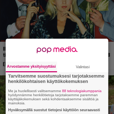
Illalla tv:ssä: Uuno-elokuva jossa käytettiin
tietokonegrafiikkaa? Sellainen tehtiin vuonna 1998
Arvostamme yksityisyyttäsi
Valintasi
Tarvitsemme suostumuksesi tarjotaksemme
henkilökohtaisen käyttökokemuksen
Me ja huolellisesti valitsemamme
88 teknologiakumppania
hyödynnämme henkilötietoja tarjotaksemme paremman
käyttäjäkokemuksen sekä kohdentaaksemme sisältöä ja
mainoksia.
Hyväksymällä suostut tietojesi käyttöön seuraavasti