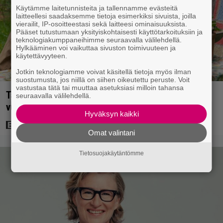
Käytämme laitetunnisteita ja tallennamme evästeitä
laitteellesi saadaksemme tietoja esimerkiksi sivuista, joilla
vierailit, IP-osoitteestasi sekä laitteesi ominaisuuksista.
Pääset tutustumaan yksityiskohtaisesti käyttötarkoituksiin ja
teknologiakumppaneihimme seuraavalla välilehdellä.
Hylkääminen voi vaikuttaa sivuston toimivuuteen ja
käytettävyyteen.
Jotkin teknologiamme voivat käsitellä tietoja myös ilman
suostumusta, jos niillä on siihen oikeutettu peruste. Voit
vastustaa tätä tai muuttaa asetuksiasi milloin tahansa
Tänään tv:ssä: Koskettava kotimainen elokuva
seuraavalla välilehdellä.
vuodelta 2020 – ”Tehty isolla sydämellä”
Hyväksyn kaikki
Omat valintani
Tietosuojakäytäntömme