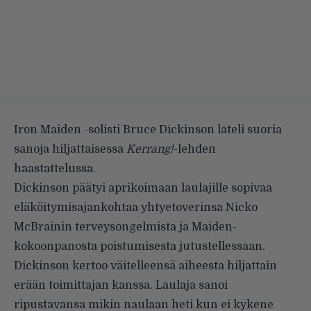
Iron Maiden -solisti Bruce Dickinson lateli suoria
sanoja hiljattaisessa
Kerrang!
-lehden
haastattelussa.
Dickinson päätyi aprikoimaan laulajille sopivaa
eläköitymisajankohtaa yhtyetoverinsa Nicko
McBrainin terveysongelmista ja Maiden-
kokoonpanosta poistumisesta jutustellessaan.
Dickinson kertoo väitelleensä aiheesta hiljattain
erään toimittajan kanssa. Laulaja sanoi
ripustavansa mikin naulaan heti kun ei kykene