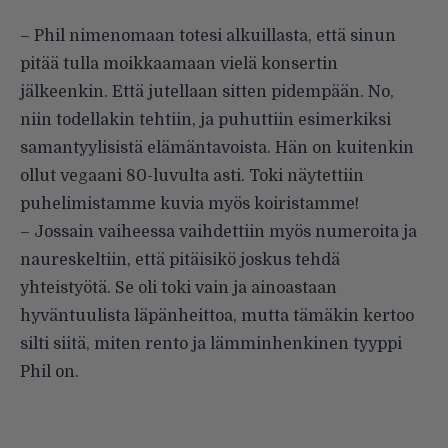
– Phil nimenomaan totesi alkuillasta, että sinun
pitää tulla moikkaamaan vielä konsertin
jälkeenkin. Että jutellaan sitten pidempään. No,
niin todellakin tehtiin, ja puhuttiin esimerkiksi
samantyylisistä elämäntavoista. Hän on kuitenkin
ollut vegaani 80-luvulta asti. Toki näytettiin
puhelimistamme kuvia myös koiristamme!
– Jossain vaiheessa vaihdettiin myös numeroita ja
naureskeltiin, että pitäisikö joskus tehdä
yhteistyötä. Se oli toki vain ja ainoastaan
hyväntuulista läpänheittoa, mutta tämäkin kertoo
silti siitä, miten rento ja lämminhenkinen tyyppi
Phil on.