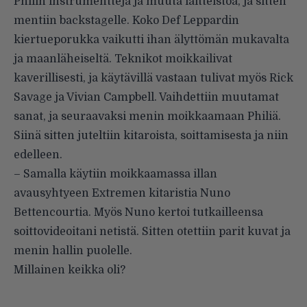
Philin instrumentteja ja muuta laitteistoa, ja sitten
mentiin backstagelle. Koko Def Leppardin
kiertueporukka vaikutti ihan älyttömän mukavalta
ja maanläheiseltä. Teknikot moikkailivat
kaverillisesti, ja käytävillä vastaan tulivat myös Rick
Savage ja Vivian Campbell. Vaihdettiin muutamat
sanat, ja seuraavaksi menin moikkaamaan Philiä.
Siinä sitten juteltiin kitaroista, soittamisesta ja niin
edelleen.
– Samalla käytiin moikkaamassa illan
avausyhtyeen Extremen kitaristia Nuno
Bettencourtia. Myös Nuno kertoi tutkailleensa
soittovideoitani netistä. Sitten otettiin parit kuvat ja
menin hallin puolelle.
Millainen keikka oli?