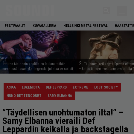
FESTIVAALIT
KUVAGALLERIA
HELLSINKI METAL FESTIVAL
HAASTATTE
1.
2.
Iron Maidenin keulilla on laulanut tähän
Tällainen keikkajyrä Queen oli e
mennessä tasan yksi legenda, julistaa ex-solisti
– katso tulinen livetallenne vuodelta
ASIAA
LUKEMISTA
DEF LEPPARD
EXTREME
LOST SOCIETY
NUNO BETTENCOURT
SAMY ELBANNA
”Täydellisen unohtumaton ilta!” –
Samy Elbanna vieraili Def
Leppardin keikalla ja backstagella