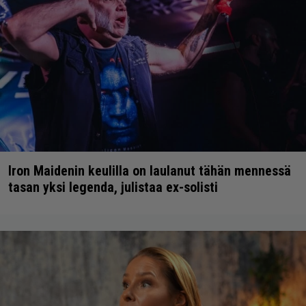
Iron Maidenin keulilla on laulanut tähän mennessä
tasan yksi legenda, julistaa ex-solisti