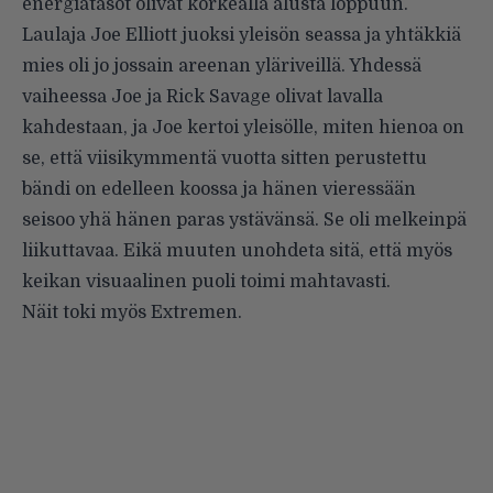
energiatasot olivat korkealla alusta loppuun.
Laulaja Joe Elliott juoksi yleisön seassa ja yhtäkkiä
mies oli jo jossain areenan yläriveillä. Yhdessä
vaiheessa Joe ja Rick Savage olivat lavalla
kahdestaan, ja Joe kertoi yleisölle, miten hienoa on
se, että viisikymmentä vuotta sitten perustettu
bändi on edelleen koossa ja hänen vieressään
seisoo yhä hänen paras ystävänsä. Se oli melkeinpä
liikuttavaa. Eikä muuten unohdeta sitä, että myös
keikan visuaalinen puoli toimi mahtavasti.
Näit toki myös Extremen.