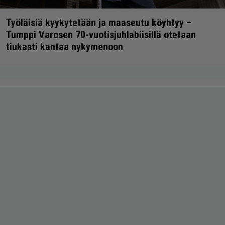
Työläisiä kyykytetään ja maaseutu köyhtyy –
Tumppi Varosen 70-vuotisjuhlabiisillä otetaan
tiukasti kantaa nykymenoon