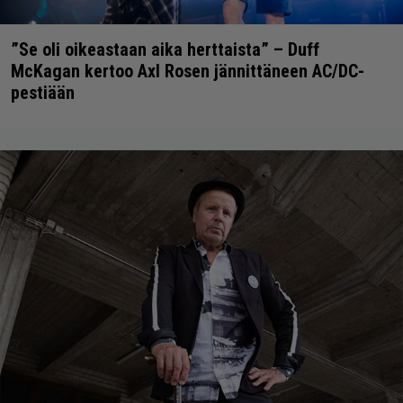
”Se oli oikeastaan aika herttaista” – Duff
McKagan kertoo Axl Rosen jännittäneen AC/DC-
pestiään