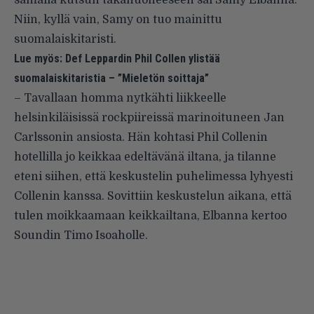
samalla kutsun takahuoneeseen sai Samy Elbanna.
Niin, kyllä vain, Samy on tuo mainittu
suomalaiskitaristi.
Lue myös:
Def Leppardin Phil Collen ylistää
suomalaiskitaristia – ”Mieletön soittaja”
– Tavallaan homma nytkähti liikkeelle
helsinkiläisissä rockpiireissä marinoituneen Jan
Carlssonin ansiosta. Hän kohtasi Phil Collenin
hotellilla jo keikkaa edeltävänä iltana, ja tilanne
eteni siihen, että keskustelin puhelimessa lyhyesti
Collenin kanssa. Sovittiin keskustelun aikana, että
tulen moikkaamaan keikkailtana, Elbanna kertoo
Soundin Timo Isoaholle.