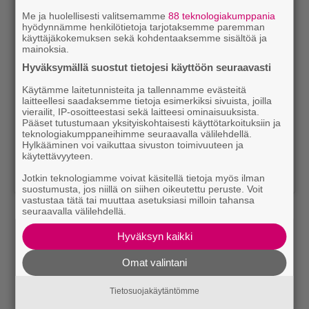
Me ja huolellisesti valitsemamme
88 teknologiakumppania
hyödynnämme henkilötietoja tarjotaksemme paremman
View this post on Instagram
käyttäjäkokemuksen sekä kohdentaaksemme sisältöä ja
mainoksia.
Hyväksymällä suostut tietojesi käyttöön seuraavasti
Käytämme laitetunnisteita ja tallennamme evästeitä
laitteellesi saadaksemme tietoja esimerkiksi sivuista, joilla
vierailit, IP-osoitteestasi sekä laitteesi ominaisuuksista.
Pääset tutustumaan yksityiskohtaisesti käyttötarkoituksiin ja
teknologiakumppaneihimme seuraavalla välilehdellä.
Hylkääminen voi vaikuttaa sivuston toimivuuteen ja
käytettävyyteen.
Jotkin teknologiamme voivat käsitellä tietoja myös ilman
suostumusta, jos niillä on siihen oikeutettu peruste. Voit
vastustaa tätä tai muuttaa asetuksiasi milloin tahansa
Lue myös:
Tilaa Soundin uutiskirje ja tiedät mistä
seuraavalla välilehdellä.
kahvitauolla puhutaan! Nappaa ajankohtaiset musiikin
Hyväksyn kaikki
uutiset ja puheenaiheet suoraan sähköpostiin tästä.
Omat valintani
Tietosuojakäytäntömme