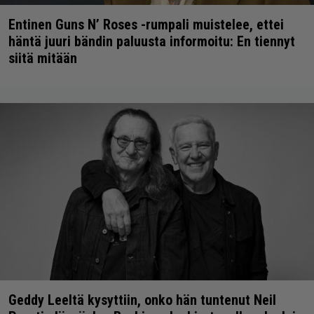
Entinen Guns N’ Roses -rumpali muistelee, ettei
häntä juuri bändin paluusta informoitu: En tiennyt
siitä mitään
Geddy Leeltä kysyttiin, onko hän tuntenut Neil