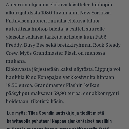
Ahearnin ohjaama elokuva käsittelee hiphopin
alkuräjähdystä 1980-luvun alun New Yorkissa.
Fiktiivisen juonen rinnalla elokuva taltioi
autenttisia hiphop-bileitä ja esitteli suurelle
yleisölle sellaisia tärkeitä artisteja kuin Fab 5
Freddy, Busy Bee sekä breikkiryhmän Rock Steady
Crew. Myös Grandmaster Flash on menossa
mukana.
Elokuvasta järjestetään kaksi näytöstä. Lippuja voi
hankkia Kino Konepajan verkkosivuilta hintaan
18,50 euroa. Grandmaster Flashin keikan
pääsyliput maksavat 59,90 euroa, ennakkomyynti
hoidetaan Tiketistä käsin.
Lue myös:
Tilaa Soundin uutiskirje ja tiedät mistä
kahvitauolla puhutaan! Nappaa ajankohtaiset musiikin