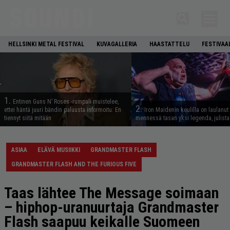
HELLSINKI METAL FESTIVAL
KUVAGALLERIA
HAASTATTELU
FESTIVAA
1.
Entinen Guns N’ Roses -rumpali muistelee,
2.
ettei häntä juuri bändin paluusta informoitu: En
Iron Maidenin keulilla on laulanut
tiennyt siitä mitään
mennessä tasan yksi legenda, julistaa
ASIAA
ELÄVÄ MUSIIKKI
GRANDMASTER FLASH
GRANDMASTER FLASH AND THE FURIOUS FIVE
Taas lähtee The Message soimaan
– hiphop-uranuurtaja Grandmaster
Flash saapuu keikalle Suomeen