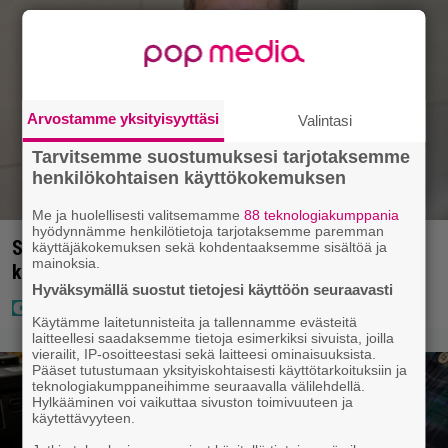
Arvostamme yksityisyyttäsi
Valintasi
Tarvitsemme suostumuksesi tarjotaksemme
henkilökohtaisen käyttökokemuksen
Me ja huolellisesti valitsemamme
88 teknologiakumppania
hyödynnämme henkilötietoja tarjotaksemme paremman
Seiska: Joel Harkimo ja Kastanja Rauhala – Joel
käyttäjäkokemuksen sekä kohdentaaksemme sisältöä ja
mainoksia.
kertoo nyt kaiken
Hyväksymällä suostut tietojesi käyttöön seuraavasti
Käytämme laitetunnisteita ja tallennamme evästeitä
laitteellesi saadaksemme tietoja esimerkiksi sivuista, joilla
vierailit, IP-osoitteestasi sekä laitteesi ominaisuuksista.
Pääset tutustumaan yksityiskohtaisesti käyttötarkoituksiin ja
teknologiakumppaneihimme seuraavalla välilehdellä.
Hylkääminen voi vaikuttaa sivuston toimivuuteen ja
käytettävyyteen.