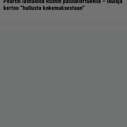
Peartin läsnäoloa Rushin paluukiertueella – laulaja
kertoo ”hullusta kokemuksestaan”