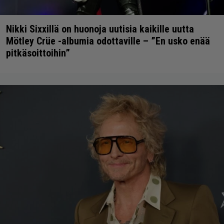
Nikki Sixxillä on huonoja uutisia kaikille uutta
Mötley Crüe -albumia odottaville – ”En usko enää
pitkäsoittoihin”