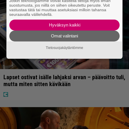
Jotkin teknologiamme voivat käsitellä tietoja myös ilman
suostumusta, jos niillä on siihen oikeutettu peruste. Voit
vastustaa tätä tai muuttaa asetuksiasi milloin tahansa
seuraavalla välilehdellä.
Hyväksyn kaikki
Omat valintani
Tietosuojakäytäntömme
Lapset ostivat isälle lahjaksi arvan – päävoitto tuli,
mutta miten sitten kävikään