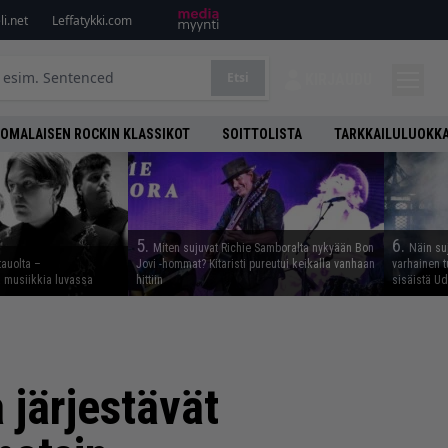
i.net
Leffatykki.com
Etsi
KIRJAUDU
OMALAISEN ROCKIN KLASSIKOT
SOITTOLISTA
TARKKAILULUOKK
5.
6.
Miten sujuvat Richie Samboralta nykyään Bon
Näin su
tauolta –
Jovi -hommat? Kitaristi pureutui keikalla vanhaan
varhainen t
ta musiikkia luvassa
hittiin
sisäistä U
 järjestävät