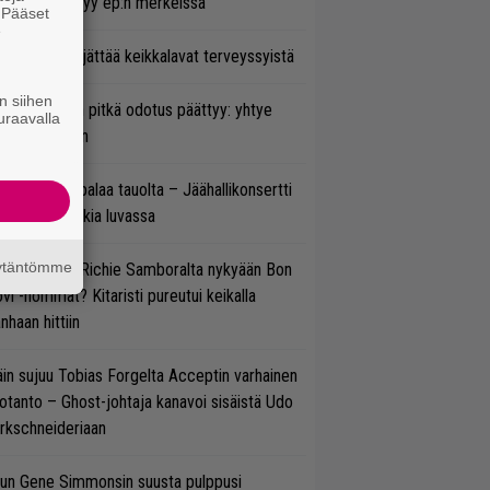
hmä esittäytyy ep:n merkeissä
. Pääset
e
enn Hughes jättää keikkalavat terveyssyistä
n siihen
ezer-fanien pitkä odotus päättyy: yhtye
uraavalla
ulee Suomeen
ind Channel palaa tauolta – Jäähallikonsertti
 uutta musiikkia luvassa
äytäntömme
ten sujuvat Richie Samboralta nykyään Bon
vi -hommat? Kitaristi pureutui keikalla
nhaan hittiin
in sujuu Tobias Forgelta Acceptin varhainen
otanto – Ghost-johtaja kanavoi sisäistä Udo
rkschneideriaan
un Gene Simmonsin suusta pulppusi