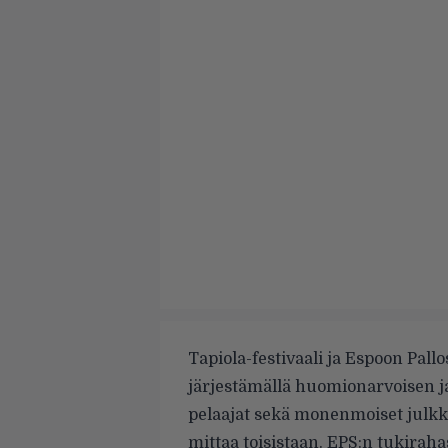
Tapiola-festivaali ja Espoon Pall
järjestämällä huomionarvoisen ja
pelaajat sekä monenmoiset julkkist
mittaa toisistaan. EPS:n tukiraha