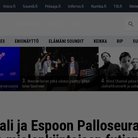
Voice.fi
Soundi.fi
Pelaaja.fi
Inferno.fi
Rumba.fi
Tilt.fi
Metel
ET
LEVYARVIOT
JUTUT
LEHTI
NES
ENSINÄYTTÖ
ELÄMÄNI SOUNDIT
KEIKKA
RIP
SU
3.
4.
Weezer-fanien pitkä odotus päättyy: yhtye
Blind Channel palaa 
erveyssyistä
tulee Suomeen
Jäähallikonsertti ja uut
ali ja Espoon Palloseura