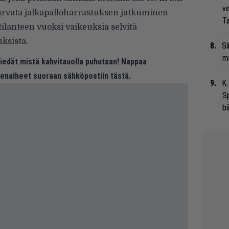
ve
urvata jalkapalloharrastuksen jatkuminen
Ta
 tilanteen vuoksi vaikeuksia selvitä
uksista.
Sl
mi
 tiedät mistä kahvitauolla puhutaan! Nappaa
eenaiheet suoraan sähköpostiin tästä.
K.
S
bi