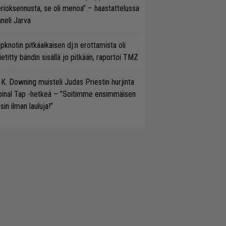
rioksennusta, se oli menoa” – haastattelussa
neli Jarva
ipknotin pitkäaikaisen dj:n erottamista oli
etitty bändin sisällä jo pitkään, raportoi TMZ
 K. Downing muisteli Judas Priestin hurjinta
pinal Tap -hetkeä – ”Soitimme ensimmäisen
isin ilman lauluja!”