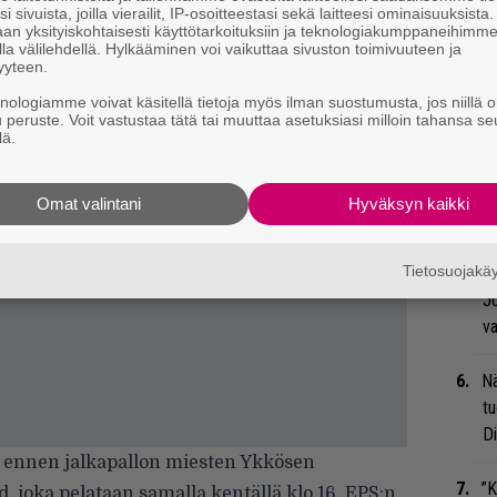
ry
i sivuista, joilla vierailit, IP-osoitteestasi sekä laitteesi ominaisuuksista
an yksityiskohtaisesti käyttötarkoituksiin ja teknologiakumppaneihimm
la välilehdellä. Hylkääminen voi vaikuttaa sivuston toimivuuteen ja
Gl
yyteen.
knologiamme voivat käsitellä tietoja myös ilman suostumusta, jos niillä o
We
u peruste. Voit vastustaa tätä tai muuttaa asetuksiasi milloin tahansa se
t
lä.
Bl
Omat valintani
Hyväksyn kaikki
ja
Tietosuojak
Mi
Jo
va
Nä
tu
Di
 ennen jalkapallon miesten Ykkösen
”K
joka pelataan samalla kentällä klo 16. EPS:n