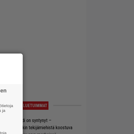
sen
tietoja
LUETUIMMAT
 ja
si superbändi on syntynyt –
ihtoehtorockin tekijämiehistä koostuva
toja