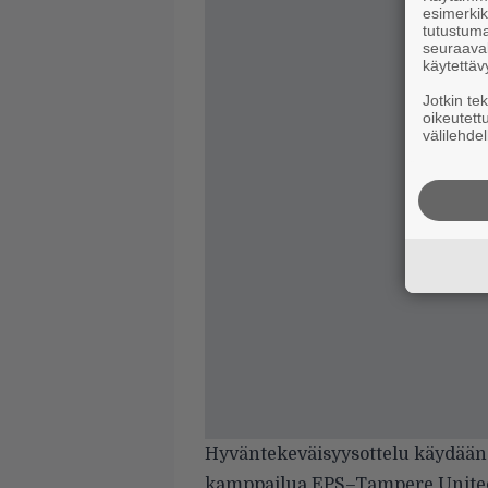
esimerkiks
tutustuma
seuraaval
käytettäv
Jotkin te
oikeutett
välilehdel
Hyväntekeväisyysottelu käydään
kamppailua EPS–Tampere United, 