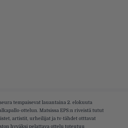
oseura tempaisevat lauantaina 2. elokuuta
lkapallo-ottelun. Matsissa EPS:n riveistä tutut
et, artistit, urheilijat ja tv-tähdet otttavat
ston hyväksi pelattava ottelu toteutuu