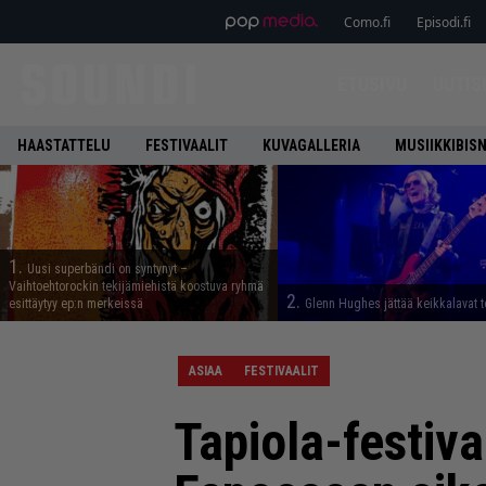
Como.fi
Episodi.fi
ETUSIVU
UUTIS
HAASTATTELU
FESTIVAALIT
KUVAGALLERIA
MUSIIKKIBIS
1.
Uusi superbändi on syntynyt –
Vaihtoehtorockin tekijämiehistä koostuva ryhmä
2.
esittäytyy ep:n merkeissä
Glenn Hughes jättää keikkalavat t
ASIAA
FESTIVAALIT
Tapiola-festiva