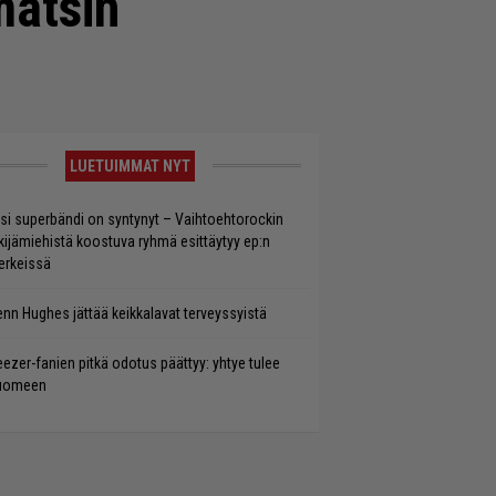
matsin
LUETUIMMAT NYT
si superbändi on syntynyt – Vaihtoehtorockin
kijämiehistä koostuva ryhmä esittäytyy ep:n
rkeissä
enn Hughes jättää keikkalavat terveyssyistä
ezer-fanien pitkä odotus päättyy: yhtye tulee
uomeen