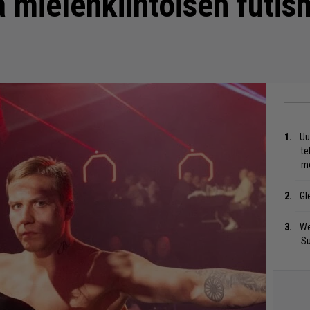
 mielenkiintoisen futis
Uu
te
me
Gl
We
S