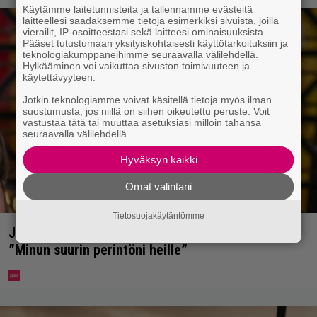
Käytämme laitetunnisteita ja tallennamme evästeitä
laitteellesi saadaksemme tietoja esimerkiksi sivuista, joilla
vierailit, IP-osoitteestasi sekä laitteesi ominaisuuksista.
Pääset tutustumaan yksityiskohtaisesti käyttötarkoituksiin ja
teknologiakumppaneihimme seuraavalla välilehdellä.
Hylkääminen voi vaikuttaa sivuston toimivuuteen ja
käytettävyyteen.
Jotkin teknologiamme voivat käsitellä tietoja myös ilman
suostumusta, jos niillä on siihen oikeutettu peruste. Voit
vastustaa tätä tai muuttaa asetuksiasi milloin tahansa
seuraavalla välilehdellä.
Hyväksyn kaikki
Omat valintani
Tietosuojakäytäntömme
Jani Sievinen kokosi lapsikatraansa yhteen –
”Minun suurin perintöni heille”