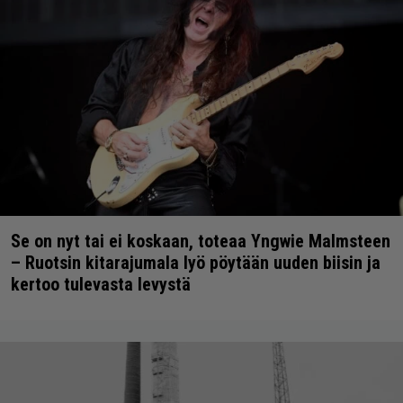
Se on nyt tai ei koskaan, toteaa Yngwie Malmsteen
– Ruotsin kitarajumala lyö pöytään uuden biisin ja
kertoo tulevasta levystä