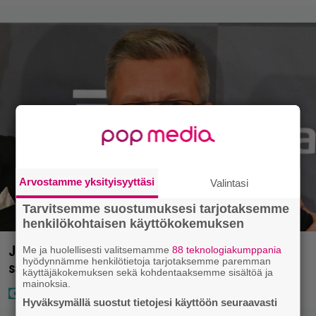
Arvostamme yksityisyyttäsi
Valintasi
Tarvitsemme suostumuksesi tarjotaksemme
henkilökohtaisen käyttökokemuksen
Jani Sieviseltä harvinainen kuva – ”Kaikki lapset
Me ja huolellisesti valitsemamme
88 teknologiakumppania
hyödynnämme henkilötietoja tarjotaksemme paremman
samaan aikaan”
käyttäjäkokemuksen sekä kohdentaaksemme sisältöä ja
mainoksia.
Hyväksymällä suostut tietojesi käyttöön seuraavasti