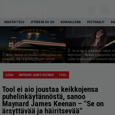
HAASTATTELU
JYTÄKESÄ GO-GO
KUVAGALLERIA
FESTIVAALIT
EN
2.
Se on nyt tai ei koskaan, toteaa Y
1.
Arvio: Saimaa on toisella covertripillään niin
Malmsteen – Ruotsin kitarajumala ly
suvereeni, että se kääntyy itseään vastaan
uuden biisin ja kertoo tulevasta levys
ASIAA
MAYNARD JAMES KEENAN
TOOL
Tool ei aio joustaa keikkojensa
puhelinkäytännöstä, sanoo
Maynard James Keenan – ”Se on
ärsyttävää ja häiritsevää”