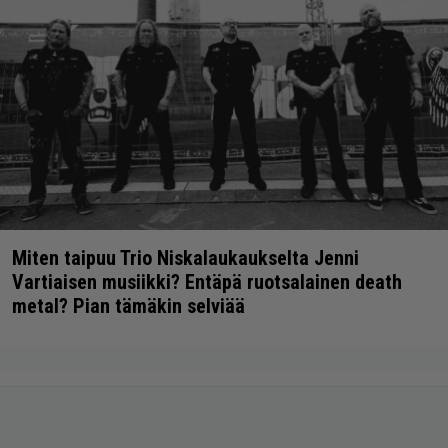
Miten taipuu Trio Niskalaukaukselta Jenni
Vartiaisen musiikki? Entäpä ruotsalainen death
metal? Pian tämäkin selviää