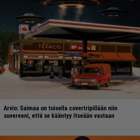
Arvio: Saimaa on toisella covertripillään niin
suvereeni, että se kääntyy itseään vastaan