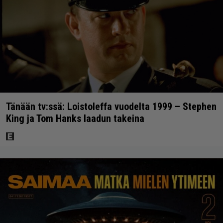
Tänään tv:ssä: Loistoleffa vuodelta 1999 – Stephen
King ja Tom Hanks laadun takeina