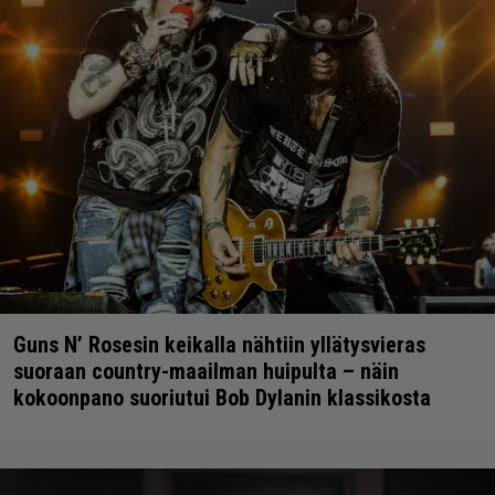
Guns N’ Rosesin keikalla nähtiin yllätysvieras
suoraan country-maailman huipulta – näin
kokoonpano suoriutui Bob Dylanin klassikosta