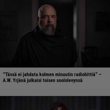
”Tässä ei jahdata kolmen minuutin radiohittiä” –
A.W. Yrjänä julkaisi toisen soololevynsä