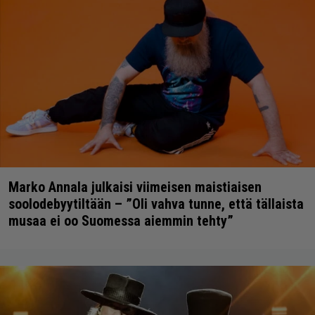
Marko Annala julkaisi viimeisen maistiaisen
soolodebyytiltään – ”Oli vahva tunne, että tällaista
musaa ei oo Suomessa aiemmin tehty”