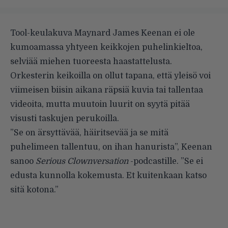
Tool-keulakuva Maynard James Keenan ei ole
kumoamassa yhtyeen keikkojen puhelinkieltoa,
selviää miehen tuoreesta haastattelusta.
Orkesterin keikoilla on ollut tapana, että yleisö voi
viimeisen biisin aikana räpsiä kuvia tai tallentaa
videoita, mutta muutoin luurit on syytä pitää
visusti taskujen perukoilla.
”Se on ärsyttävää, häiritsevää ja se mitä
puhelimeen tallentuu, on ihan hanurista”, Keenan
sanoo
Serious Clownversation
-podcastille. ”Se ei
edusta kunnolla kokemusta. Et kuitenkaan katso
sitä kotona.”