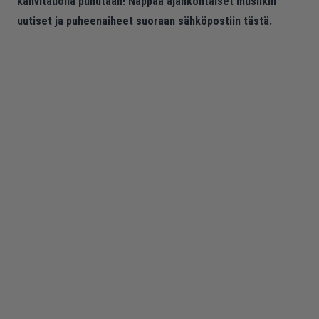
kahvitauolla puhutaan! Nappaa ajankohtaiset musiikin
uutiset ja puheenaiheet suoraan sähköpostiin tästä.