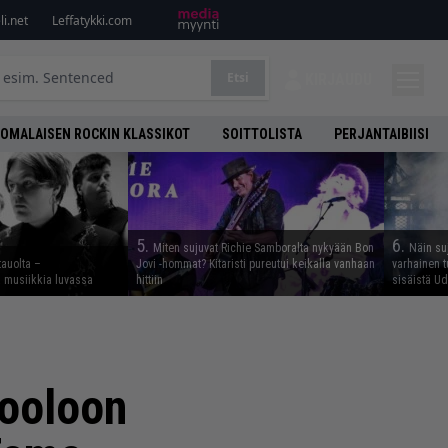
i.net
Leffatykki.com
Etsi
KIRJAUDU
OMALAISEN ROCKIN KLASSIKOT
SOITTOLISTA
PERJANTAIBIISI
5.
6.
Miten sujuvat Richie Samboralta nykyään Bon
Näin su
tauolta –
Jovi -hommat? Kitaristi pureutui keikalla vanhaan
varhainen t
ta musiikkia luvassa
hittiin
sisäistä U
sooloon