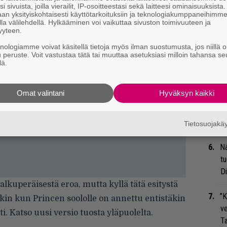
i sivuista, joilla vierailit, IP-osoitteestasi sekä laitteesi ominaisuuksista
an yksityiskohtaisesti käyttötarkoituksiin ja teknologiakumppaneihimm
la välilehdellä. Hylkääminen voi vaikuttaa sivuston toimivuuteen ja
We
yyteen.
t
knologiamme voivat käsitellä tietoja myös ilman suostumusta, jos niillä o
u peruste. Voit vastustaa tätä tai muuttaa asetuksiasi milloin tahansa se
Bl
lä.
ja
Omat valintani
Hyväksyn kaikki
Mi
Jo
va
Tietosuojak
Nä
tu
Di
alkuperäisestä
eroa, mutta kyllä tätä esitystä
”K
inkin kun Princen soololle on annettu entistäkin
ve
i. Katso uusi versio tuosta yläpuolelta.
Ta