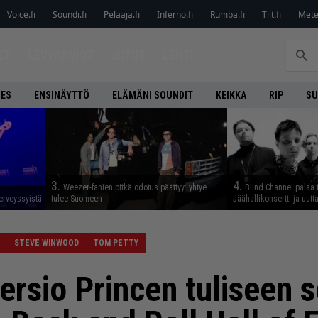
Voice.fi
Soundi.fi
Pelaaja.fi
Inferno.fi
Rumba.fi
Tilt.fi
Metel
ET
LEVYARVIOT
JUTUT
LEHTI
NES
ENSINÄYTTÖ
ELÄMÄNI SOUNDIT
KEIKKA
RIP
SU
3.
4.
Weezer-fanien pitkä odotus päättyy: yhtye
Blind Channel palaa 
erveyssyistä
tulee Suomeen
Jäähallikonsertti ja uut
STEVE WINWOOD
TOM PETTY
ersio Princen tuliseen 