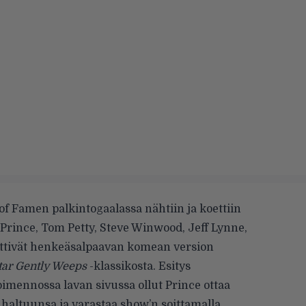
f Famen palkintogaalassa nähtiin ja koettiin
n Prince, Tom Petty, Steve Winwood, Jeff Lynne,
ittivät henkeäsalpaavan komean version
tar Gently Weeps
-klassikosta. Esitys
pimennossa lavan sivussa ollut Prince ottaa
haltuunsa ja varastaa show’n soittamalla