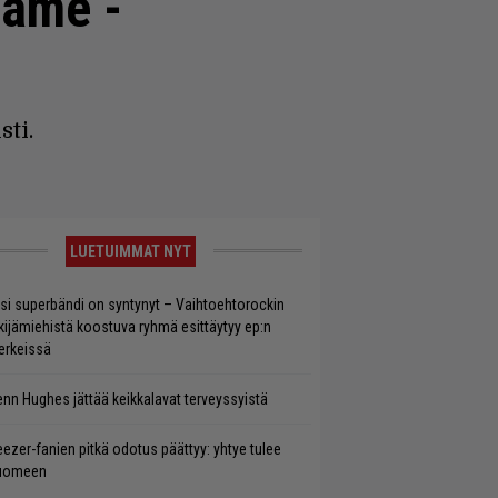
Fame -
sti.
LUETUIMMAT NYT
si superbändi on syntynyt – Vaihtoehtorockin
kijämiehistä koostuva ryhmä esittäytyy ep:n
rkeissä
enn Hughes jättää keikkalavat terveyssyistä
ezer-fanien pitkä odotus päättyy: yhtye tulee
uomeen