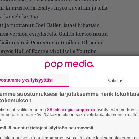
n kitarasoolon. Esitys myös kuvattiin ja
sillä
a katselukertaa.
 ja tuottanut Joel Gallen latasi hiljattain
sa version esityksestä. Gallen kertoo muun
 lisänneensä Princen ruutuaikaa. Ohjaajan
n myös Hall of Famen
viralliselle Youtube-
 esityksen jälkeen minulla oli viimein
, koska siinä oli muutamia otoksia, jotka ovat
vostamme yksityisyyttäsi
Valintasi
n eroon kaikista ristikuvista ja tein niistä
semme suostumuksesi tarjotaksemme henkilökohtai
ljon lähikuvia Princestä soolon aikana.
ökokemuksen
i”, Gallen kommentoi
videonsa
saatetekstissä.
Uu
lellisesti valitsemamme
88 teknologiakumppania
hyödynnämme henkilö
semme paremman käyttäjäkokemuksen sekä kohdentaaksemme sisältöä
Va
a.
ry
ällä suostut tietojesi käyttöön seuraavasti
laitetunnisteita ja tallennamme evästeitä laitteellesi saadaksemme tie
Gl