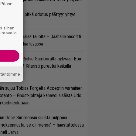
. Pääset
e
ezer-fanien pitkä odotus päättyy: yhtye
ulee Suomeen
n siihen
uraavalla
ind Channel palaa tauolta – Jäähallikonsertti
 uutta musiikkia luvassa
ten sujuvat Richie Samboralta nykyään Bon
vi -hommat? Kitaristi pureutui keikalla
nhaan hittiin
äytäntömme
in sujuu Tobias Forgelta Acceptin varhainen
otanto – Ghost-johtaja kanavoi sisäistä Udo
rkschneideriaan
un Gene Simmonsin suusta pulppusi
rioksennusta, se oli menoa” – haastattelussa
neli Jarva