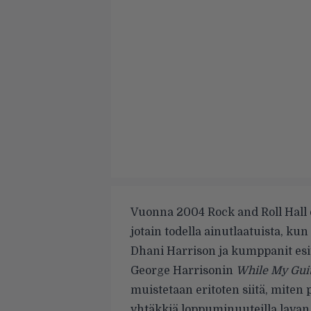
Vuonna 2004 Rock and Roll Hall o
jotain todella ainutlaatuista, ku
Dhani Harrison ja kumppanit es
George Harrisonin
While My Gui
muistetaan eritoten siitä, miten 
yhtäkkiä loppuminuuteilla lavan 