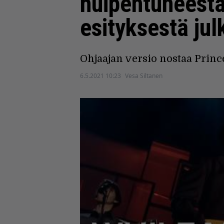
huipentuneesta
esityksestä jul
Ohjaajan versio nostaa Princ
6.5.2021 10:23
Vesa Siltanen