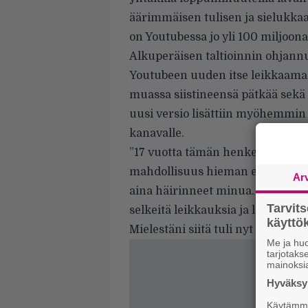
äärimmäisen tulisen ja sielukkaa
on Youtubessa jo yli 100 miljoona
Alkuperäisen taltioinnin ohjannut
Youtubeen uuden itse leikkaaman
muassa siistineensä pätkää sekä
uusi versio lisättiin myöhemmi
kanavalle
.
”17 vuotta tämän henkeäsalpaavan
mahdollisuus hieman editoida sitä
Ar
aina häirinneet minua. Hankkiudui
Tarvit
selkeitä leikkauksia ja lisäsin pa
käytt
Mielestäni siitä tuli nyt paremp
Me ja huo
tarjotak
mainoksi
Hyväksym
Käytämme 