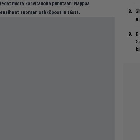
 tiedät mistä kahvitauolla puhutaan! Nappaa
Sl
eenaiheet suoraan sähköpostiin tästä.
mi
K.
S
bi