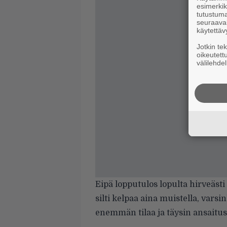
esimerkiks
tutustuma
seuraaval
käytettäv
Jotkin te
oikeutett
välilehdel
Eipä lopputulos lopulta hirveästi
silti kelpaa aina muistella, vars
enemmän tilaa ja täysin ansaitust