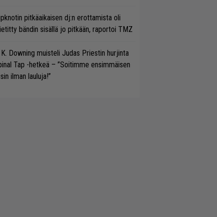
ipknotin pitkäaikaisen dj:n erottamista oli
etitty bändin sisällä jo pitkään, raportoi TMZ
 K. Downing muisteli Judas Priestin hurjinta
pinal Tap -hetkeä – ”Soitimme ensimmäisen
isin ilman lauluja!”