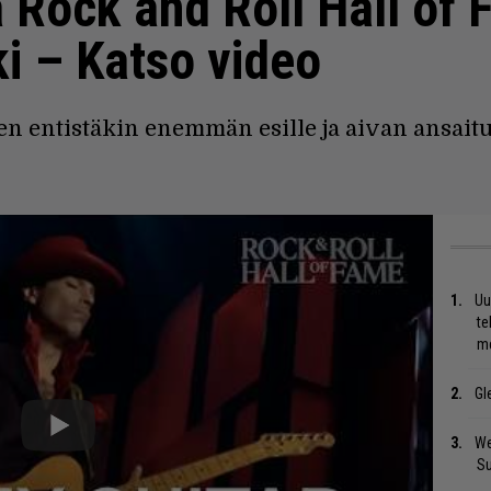
 Rock and Roll Hall of 
ki – Katso video
en entistäkin enemmän esille ja aivan ansaitu
Uu
te
me
Gl
We
S