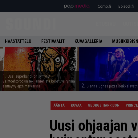
Como.fi
Episodi.fi
ETUSIVU
UUTIS
HAASTATTELU
FESTIVAALIT
KUVAGALLERIA
MUSIIKKIBIS
1.
Uusi superbändi on syntynyt –
Vaihtoehtorockin tekijämiehistä koostuva ryhmä
2.
esittäytyy ep:n merkeissä
Glenn Hughes jättää keikkalavat t
ÄÄNTÄ
KUVAA
GEORGE HARRISON
PRINCE
Uusi ohjaajan v