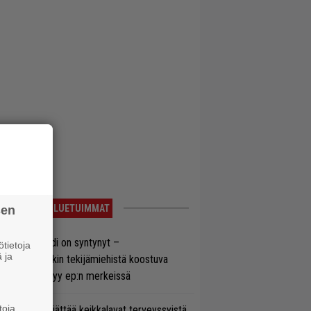
LUETUIMMAT
sen
si superbändi on syntynyt –
tietoja
 ja
ihtoehtorockin tekijämiehistä koostuva
hmä esittäytyy ep:n merkeissä
toja
enn Hughes jättää keikkalavat terveyssyistä