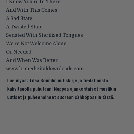
I Know You’re In There
And With This Comes
A Sad State
A Twisted State
Sedated With Sterilized Tongues
We’re Not Welcome Alone
Or Needed
And When Was Better
www.brmcdigitaldownloads.com
Lue myös:
Tilaa Soundin uutiskirje ja tiedät mistä
kahvitauolla puhutaan! Nappaa ajankohtaiset musiikin
uutiset ja puheenaiheet suoraan sähköpostiin tästä.