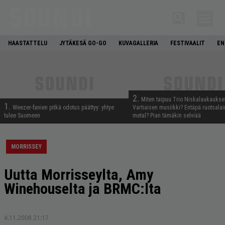
HAASTATTELU
JYTÄKESÄ GO-GO
KUVAGALLERIA
FESTIVAALIT
EN
2.
Miten taipuu Trio Niskalaukaukse
1.
Weezer-fanien pitkä odotus päättyy: yhtye
Vartiaisen musiikki? Entäpä ruotsala
tulee Suomeen
metal? Pian tämäkin selviää
MORRISSEY
Uutta Morrisseylta, Amy
Winehouselta ja BRMC:lta
4.11.2008 21:17