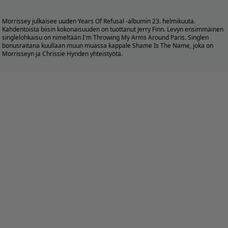
Morrissey julkaisee uuden Years Of Refusal -albumin 23. helmikuuta.
Kahdentoista biisin kokonaisuuden on tuottanut Jerry Finn. Levyn ensimmäinen
singlelohkaisu on nimeltään I'm Throwing My Arms Around Paris. Singlen
bonusraitana kuullaan muun muassa kappale Shame Is The Name, joka on
Morrisseyn ja Chrissie Hynden yhteistyötä.