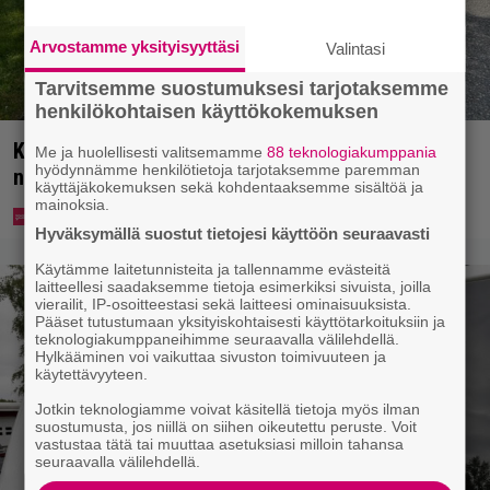
Arvostamme yksityisyyttäsi
Valintasi
Tarvitsemme suostumuksesi tarjotaksemme
henkilökohtaisen käyttökokemuksen
Koululaisille jaetaan ilmaisia heijastinreppuja –
Me ja huolellisesti valitsemamme
88 teknologiakumppania
hyödynnämme henkilötietoja tarjotaksemme paremman
näin voit lunastaa omasi S-marketista
käyttäjäkokemuksen sekä kohdentaaksemme sisältöä ja
mainoksia.
Hyväksymällä suostut tietojesi käyttöön seuraavasti
Käytämme laitetunnisteita ja tallennamme evästeitä
laitteellesi saadaksemme tietoja esimerkiksi sivuista, joilla
vierailit, IP-osoitteestasi sekä laitteesi ominaisuuksista.
Pääset tutustumaan yksityiskohtaisesti käyttötarkoituksiin ja
teknologiakumppaneihimme seuraavalla välilehdellä.
Hylkääminen voi vaikuttaa sivuston toimivuuteen ja
käytettävyyteen.
Jotkin teknologiamme voivat käsitellä tietoja myös ilman
suostumusta, jos niillä on siihen oikeutettu peruste. Voit
vastustaa tätä tai muuttaa asetuksiasi milloin tahansa
seuraavalla välilehdellä.