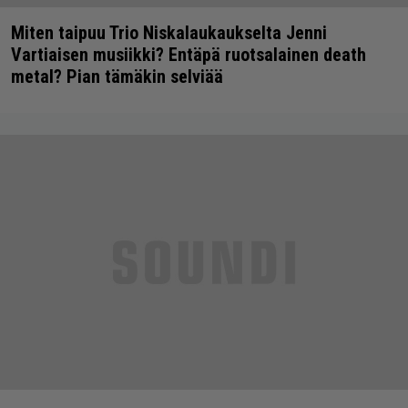
Miten taipuu Trio Niskalaukaukselta Jenni
Vartiaisen musiikki? Entäpä ruotsalainen death
metal? Pian tämäkin selviää