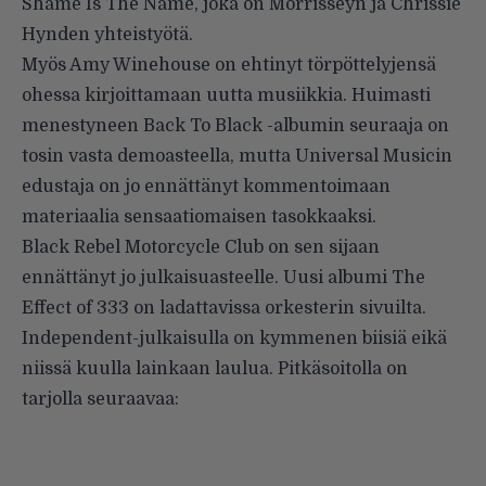
Shame Is The Name, joka on Morrisseyn ja Chrissie
Hynden yhteistyötä.
Myös Amy Winehouse on ehtinyt törpöttelyjensä
ohessa kirjoittamaan uutta musiikkia. Huimasti
menestyneen Back To Black -albumin seuraaja on
tosin vasta demoasteella, mutta Universal Musicin
edustaja on jo ennättänyt kommentoimaan
materiaalia sensaatiomaisen tasokkaaksi.
Black Rebel Motorcycle Club on sen sijaan
ennättänyt jo julkaisuasteelle. Uusi albumi The
Effect of 333 on ladattavissa orkesterin sivuilta.
Independent-julkaisulla on kymmenen biisiä eikä
niissä kuulla lainkaan laulua. Pitkäsoitolla on
tarjolla seuraavaa: