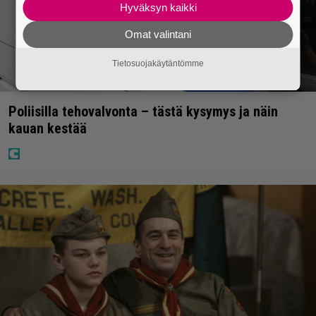
Hyväksyn kaikki
Omat valintani
Tietosuojakäytäntömme
Poliisilla tehovalvonta – tästä kysymys ja näin
kauan kestää