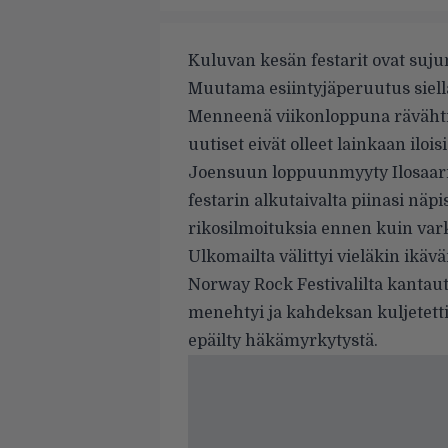
Kuluvan kesän festarit ovat suju
Muutama esiintyjäperuutus siellä
Menneenä viikonloppuna rävähti 
uutiset eivät olleet lainkaan iloisi
Joensuun loppuunmyyty Ilosaari
festarin alkutaivalta piinasi näpi
rikosilmoituksia ennen kuin varka
Ulkomailta välittyi vieläkin ikävä
Norway Rock Festivalilta kantaut
menehtyi ja kahdeksan kuljetett
epäilty häkämyrkytystä.