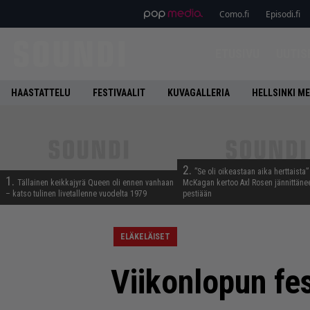
Como.fi
Episodi.fi
ETUSIVU
UUTIS
HAASTATTELU
FESTIVAALIT
KUVAGALLERIA
HELLSINKI ME
2.
”Se oli oikeastaan aika herttaista”
1.
Tällainen keikkajyrä Queen oli ennen vanhaan
McKagan kertoo Axl Rosen jännittäne
– katso tulinen livetallenne vuodelta 1979
pestiään
ELÄKELÄISET
Viikonlopun fes