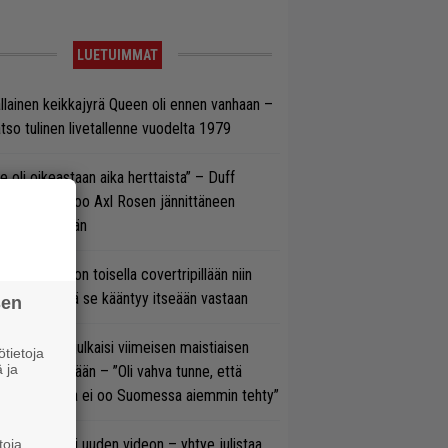
LUETUIMMAT
llainen keikkajyrä Queen oli ennen vanhaan –
tso tulinen livetallenne vuodelta 1979
e oli oikeastaan aika herttaista” – Duff
cKagan kertoo Axl Rosen jännittäneen
C/DC-pestiään
vio: Saimaa on toisella covertripillään niin
vereeni, että se kääntyy itseään vastaan
sen
rko Annala julkaisi viimeisen maistiaisen
tietoja
 ja
olodebyytiltään – ”Oli vahva tunne, että
llaista musaa ei oo Suomessa aiemmin tehty”
thrax julkaisi uuden videon – yhtye julistaa
toja