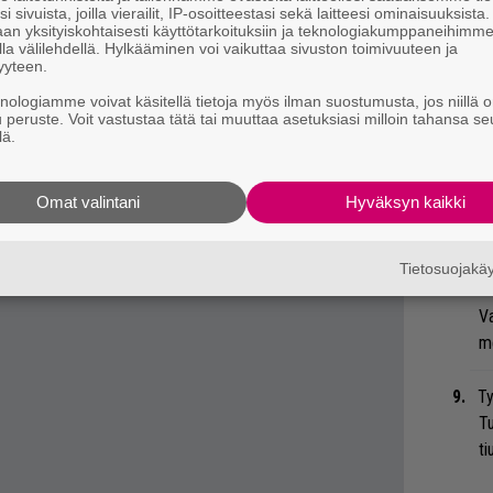
i sivuista, joilla vierailit, IP-osoitteestasi sekä laitteesi ominaisuuksista
bi
an yksityiskohtaisesti käyttötarkoituksiin ja teknologiakumppaneihimm
vi
la välilehdellä. Hylkääminen voi vaikuttaa sivuston toimivuuteen ja
 tiedät mistä kahvitauolla puhutaan! Nappaa
yyteen.
eenaiheet suoraan sähköpostiin tästä.
knologiamme voivat käsitellä tietoja myös ilman suostumusta, jos niillä o
Gu
u peruste. Voit vastustaa tätä tai muuttaa asetuksiasi milloin tahansa se
su
lä.
ko
Omat valintani
Hyväksyn kaikki
”T
A.
Tietosuojak
Mi
Va
me
Ty
Tu
ti