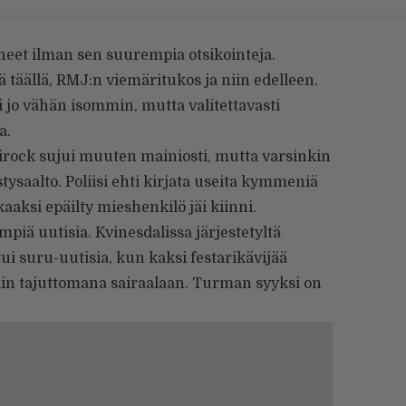
neet ilman sen suurempia otsikointeja.
 täällä, RMJ:n viemäritukos ja niin edelleen.
jo vähän isommin, mutta valitettavasti
a.
rock sujui muuten mainiosti, mutta varsinkin
stysaalto. Poliisi ehti kirjata useita kymmeniä
aksi epäilty mieshenkilö jäi kiinni.
mpiä uutisia. Kvinesdalissa järjestetyltä
ui suru-uutisia, kun kaksi festarikävijää
iin tajuttomana sairaalaan. Turman syyksi on