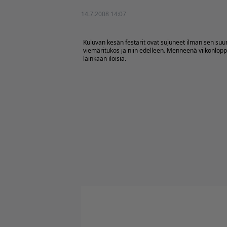
14.7.2008 14:07
Kuluvan kesän festarit ovat sujuneet ilman sen suur
viemäritukos ja niin edelleen. Menneenä viikonloppu
lainkaan iloisia.