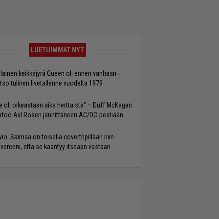
LUETUIMMAT NYT
llainen keikkajyrä Queen oli ennen vanhaan –
tso tulinen livetallenne vuodelta 1979
e oli oikeastaan aika herttaista” – Duff McKagan
rtoo Axl Rosen jännittäneen AC/DC-pestiään
vio: Saimaa on toisella covertripillään niin
vereeni, että se kääntyy itseään vastaan