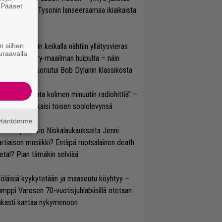
. Pääset
isillään Mike Tysonin lanseeraamaa ikiaikaista
e
isautta
n siihen
ns N’ Rosesin keikalla nähtiin yllätysvieras
uraavalla
oraan country-maailman huipulta – näin
koonpano suoriutui Bob Dylanin klassikosta
ässä ei jahdata kolmen minuutin radiohittiä” –
W. Yrjänä julkaisi toisen soololevynsä
äytäntömme
ten taipuu Trio Niskalaukaukselta Jenni
rtiaisen musiikki? Entäpä ruotsalainen death
tal? Pian tämäkin selviää
öläisiä kyykytetään ja maaseutu köyhtyy –
mppi Varosen 70-vuotisjuhlabiisillä otetaan
ukasti kantaa nykymenoon