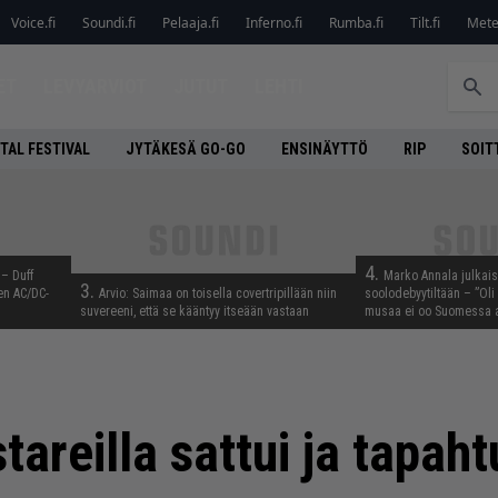
Voice.fi
Soundi.fi
Pelaaja.fi
Inferno.fi
Rumba.fi
Tilt.fi
Metel
ET
LEVYARVIOT
JUTUT
LEHTI
TAL FESTIVAL
JYTÄKESÄ GO-GO
ENSINÄYTTÖ
RIP
SOIT
4.
 – Duff
Marko Annala julkais
3.
en AC/DC-
Arvio: Saimaa on toisella covertripillään niin
soolodebyytiltään – ”Oli 
suvereeni, että se kääntyy itseään vastaan
musaa ei oo Suomessa a
tareilla sattui ja tapaht