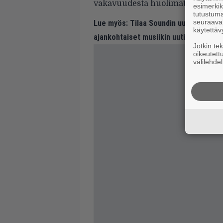
vakavuudesta huolimatta.
esimerkiks
tutustuma
seuraaval
Lue myös:
Tilaa Soundin uutiskirje ja
käytettäv
ajankohtaiset musiikin uutiset ja puh
Jotkin te
oikeutett
välilehdel