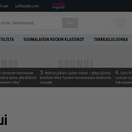
i.net
Leffatykki.com
Etsi
KIRJAUDU
TOLISTA
SUOMALAISEN ROCKIN KLASSIKOT
TARKKAILULUOKKA
5.
6.
i viimeisen maistiaisen
Anthrax julkaisi uuden videon – yhtye julistaa
Guns N’ 
vahva tunne, että tällaista
biisillään Mike Tysonin lanseeraamaa ikiaikaista
suoraan co
iemmin tehty”
viisautta
kokoonpano
ui