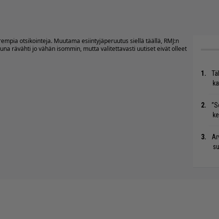
empia otsikointeja. Muutama esiintyjäperuutus siellä täällä, RMJ:n
na rävähti jo vähän isommin, mutta valitettavasti uutiset eivät olleet
Tä
ka
”S
ke
Ar
su