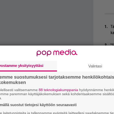
Tä
ka
”S
M
A
vostamme yksityisyyttäsi
Valintasi
Ar
su
semme suostumuksesi tarjotaksemme henkilökohtai
ökokemuksen
Ma
lellisesti valitsemamme
88 teknologiakumppania
hyödynnämme henkilö
semme paremman käyttäjäkokemuksen sekä kohdentaaksemme sisältöä
ali T In The Park kohtasi kuolinuutisen, kun
so
a.
tä
öydettin menehtyneenä teltasta sunnuntaina.
ällä suostut tietojesi käyttöön seuraavasti
, mutta uhrin on kerrottu selviävän vammojen
An
laitetunnisteita ja tallennamme evästeitä laitteellesi saadaksemme tie