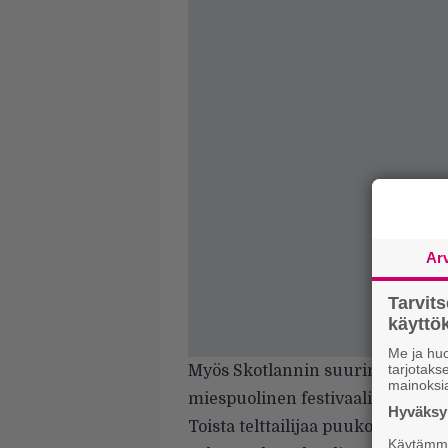
Ar
Tarvit
käytt
Me ja huo
tarjotak
Myös Skotlannin suurin festariva
mainoksi
miespuolinen festivaalivieras l
Hyväksym
Toista telttailijaa puukotettiin
Käytämme 