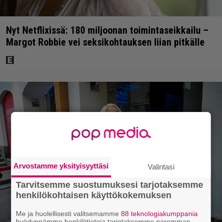
Nyt Netflixissä: 180 miljoonan toimintaseikkailu –
Margot Robbie vei seksikohtauksen liian pitkälle
Arvostamme yksityisyyttäsi
Valintasi
Tarvitsemme suostumuksesi tarjotaksemme
henkilökohtaisen käyttökokemuksen
Me ja huolellisesti valitsemamme
88 teknologiakumppania
hyödynnämme henkilötietoja tarjotaksemme paremman