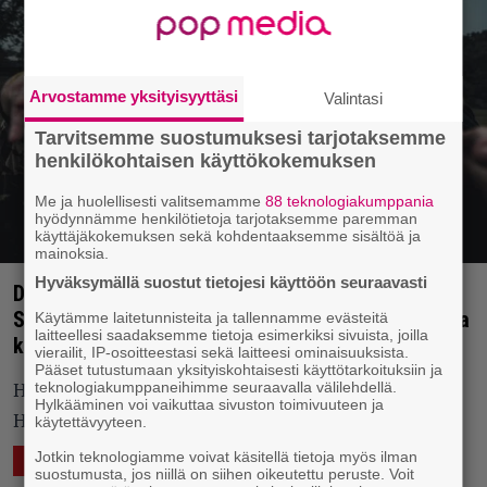
Arvostamme yksityisyyttäsi
Valintasi
Tarvitsemme suostumuksesi tarjotaksemme
henkilökohtaisen käyttökokemuksen
Me ja huolellisesti valitsemamme
88 teknologiakumppania
hyödynnämme henkilötietoja tarjotaksemme paremman
käyttäjäkokemuksen sekä kohdentaaksemme sisältöä ja
mainoksia.
Hyväksymällä suostut tietojesi käyttöön seuraavasti
Death metal -veteraani Suffocation saapuu
Suomeen – Belphegor ja Hate mukana harvinaisilla
Käytämme laitetunnisteita ja tallennamme evästeitä
laitteellesi saadaksemme tietoja esimerkiksi sivuista, joilla
keikoilla
vierailit, IP-osoitteestasi sekä laitteesi ominaisuuksista.
Pääset tutustumaan yksityiskohtaisesti käyttötarkoituksiin ja
teknologiakumppaneihimme seuraavalla välilehdellä.
Helmikuussa kurmotetaan oikein olan takaa
Hylkääminen voi vaikuttaa sivuston toimivuuteen ja
Helsingissä ja Tampereella.
käytettävyyteen.
Jotkin teknologiamme voivat käsitellä tietoja myös ilman
22.11.2019 09:54
Vesa Siltanen
ELÄVÄ MUSIIKKI
suostumusta, jos niillä on siihen oikeutettu peruste. Voit