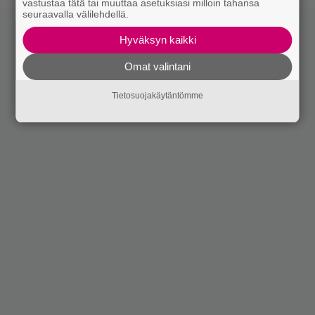
vastustaa tätä tai muuttaa asetuksiasi milloin tahansa
seuraavalla välilehdellä.
Hyväksyn kaikki
Omat valintani
Tietosuojakäytäntömme