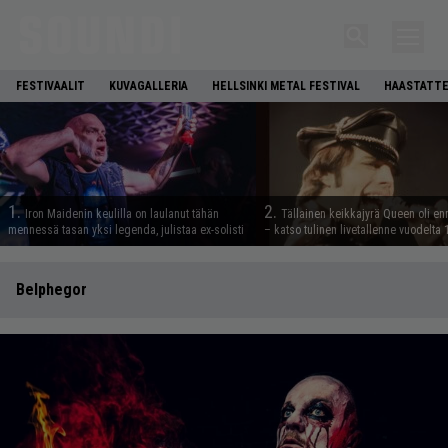
FESTIVAALIT
KUVAGALLERIA
HELLSINKI METAL FESTIVAL
HAASTATTE
1.
2.
Iron Maidenin keulilla on laulanut tähän
Tällainen keikkajyrä Queen oli e
mennessä tasan yksi legenda, julistaa ex-solisti
– katso tulinen livetallenne vuodelta
Belphegor